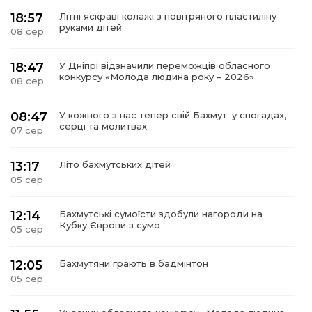
18:57
Літні яскраві колажі з повітряного пластиліну
руками дітей
08 сер
18:47
У Дніпрі відзначили переможців обласного
конкурсу «Молода людина року – 2026»
08 сер
08:47
У кожного з нас тепер свій Бахмут: у спогадах,
серці та молитвах
07 сер
13:17
Літо бахмутських дітей
05 сер
12:14
Бахмутські сумоїсти здобули нагороди на
Кубку Європи з сумо
05 сер
12:05
Бахмутяни грають в бадмінтон
05 сер