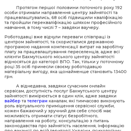
Протягом першої половини поточного року 192
особи отримали направлення центру зайнятості та
працевлаштувались, 68 осіб підвищили кваліфікацію
та пройшли перекваліфікацію шляхом професійного
навчання, в тому числі 7 – завдяки ваучеру.
Роботодавці вже відчули переваги співпраці із
центром зайнятості, та скористалися державною
програмою надання компенсації витрат на заробітну
плату за працевлаштування переселенців, адже всі
клієнти Бахмутського міського центру зайнятості
відносяться до категорії ВПО. Так, тільки у поточному
році 35 осіб принесли своєму роботодавцю
матеріальну вигоду, яка щонайменше становить 13400
грн.
А віднедавна, завдяки сучасним онлайн
сервісам, доступність послуг Бахмутського центру
зайнятості вимірюється в один клік, адже завдяки
вайбер
та
телеграм
каналам, які тимчасово виконують
роль віртуального приміщення сервісної служби,
кожен бажаючий у зручний для себе спосіб має
можливість отримати статус безробітного,
направлення на роботу, консультацію з питань
законодавства про зайнятість населення, інформацію
про вакансії по всій території України, психологічну