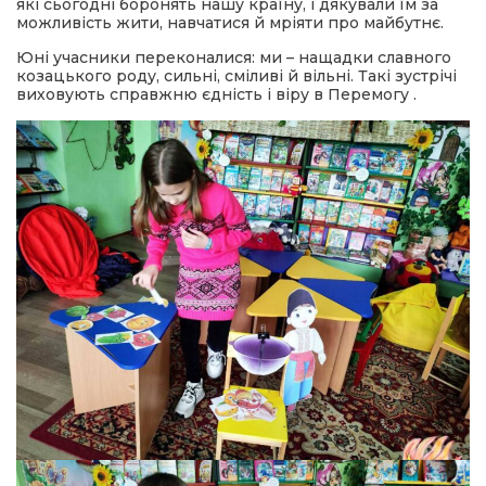
які сьогодні боронять нашу країну, і дякували їм за
можливість жити, навчатися й мріяти про майбутнє.
Юні учасники переконалися: ми – нащадки славного
козацького роду, сильні, сміливі й вільні. Такі зустрічі
виховують справжню єдність і віру в Перемогу .