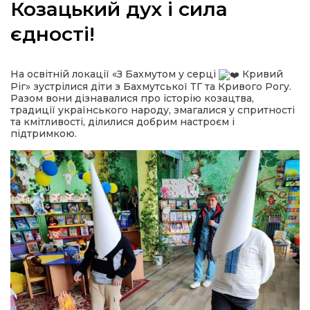
Козацький дух і сила
єдності!
а
На освітній локації «З Бахмутом у серці
Кривий
Ріг» зустрілися діти з Бахмутської ТГ та Кривого Рогу.
Разом вони дізнавалися про історію козацтва,
газети
традиції українського народу, змагалися у спритності
та кмітливості, ділилися добрим настроєм і
підтримкою.
ійна політика
ійна місія
ти