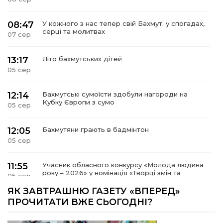
08:47
У кожного з нас тепер свій Бахмут: у спогадах,
серці та молитвах
07 сер
13:17
Літо бахмутських дітей
05 сер
12:14
Бахмутські сумоїсти здобули нагороди на
Кубку Європи з сумо
05 сер
12:05
Бахмутяни грають в бадмінтон
05 сер
11:55
Учасник обласного конкурсу «Молода людина
року – 2026» у номінація «Творці змін та
05 сер
можливостей» Владислав Воробйов
ЯК ЗАВТРАШНЮ ГАЗЕТУ «ВПЕРЕД»
ПРОЧИТАТИ ВЖЕ СЬОГОДНІ?
15:18
Мобільні клініки надали медичну допомогу 4
810 жителям Донеччини
03 сер