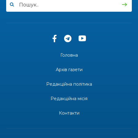
13:40
“Серпневі свята” – Клуб з народознавства
“Народний календар”
30 лип
13:33
Юні мешканці Бахмутської громади у Харкові
долучилися до проєкту «Радість у дитячих
30 лип
усмішках»
Головна
13:27
Інформація про фінансування матеріальної
допомоги мешканцям Бахмутської міської
30 лип
Архів газети
територіальної громади
Редакційна політика
14:37
«Дві музи» у Рівному: свято краси, мистецтва
та натхнення!
28 лип
Редакційна місія
14:31
Зустріч провідних спортсменів і тренерів
Донеччини
Контакти
28 лип
14:23
Одна з найяскравіших постатей Бахмута –
Борис Сергійович Вальх, видатний лікар,
28 лип