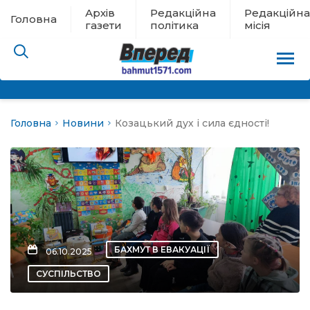
Архів
Редакційна
Редакційна
Головна
газети
політика
місія
Головна
Новини
Козацький дух і сила єдності!
пам’яті
 в евакуації
льство
ні новини
БАХМУТ В ЕВАКУАЦІЇ
06.10.2025
цина
СУСПІЛЬСТВО