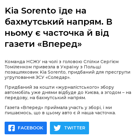
Kia Sorento їде на
бахмутський напрям. В
ньому є часточка й від
а
газети «Вперед»
газети
Команда НСЖУ на чолі з головою Спілки Сергієм
ійна політика
Томіленком привезла в Україну з Польщі
позашляховик Kia Sorento, придбаний для пресгрупи
угруповання ЗСУ «Соледар».
ійна місія
Придбаний за кошти «журналістського» збору
автомобіль уже днями відбуде до Києва, а згодом – на
ти
передову, на бахмутський напрям.
Газета «Вперед» приймала участь у зборі, і ми
пишаємось, що в цьому авто є й наша часточка.
FACEBOOK
TWITTER