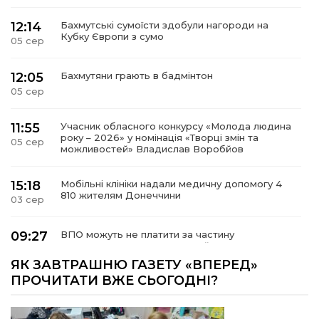
12:14
Бахмутські сумоїсти здобули нагороди на
Кубку Європи з сумо
05 сер
12:05
Бахмутяни грають в бадмінтон
05 сер
11:55
Учасник обласного конкурсу «Молода людина
року – 2026» у номінація «Творці змін та
05 сер
можливостей» Владислав Воробйов
15:18
Мобільні клініки надали медичну допомогу 4
810 жителям Донеччини
03 сер
09:27
ВПО можуть не платити за частину
комунальних послуг: про що йдеться
03 сер
ЯК ЗАВТРАШНЮ ГАЗЕТУ «ВПЕРЕД»
ПРОЧИТАТИ ВЖЕ СЬОГОДНІ?
14:12
Досі ВПО? Юристка розповіла, коли
переселенці втрачають виплати та статус
01 сер
внутрішньо переміщеної особи