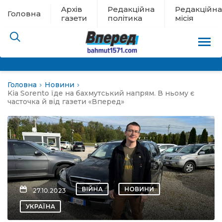
Архів
Редакційна
Редакційна
Головна
газети
політика
місія
Головна
Новини
пам’яті
Kia Sorento їде на бахмутський напрям. В ньому є
часточка й від газети «Вперед»
 в евакуації
льство
ні новини
ВІЙНА
НОВИНИ
27.10.2023
цина
УКРАЇНА