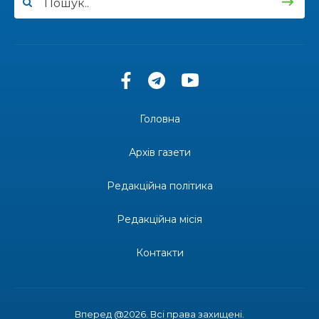
13:27
Інформація про фінансування матеріальної
допомоги мешканцям Бахмутської міської
30 лип
територіальної громади
14:37
«Дві музи» у Рівному: свято краси, мистецтва
та натхнення!
28 лип
Головна
14:31
Зустріч провідних спортсменів і тренерів
Донеччини
Архів газети
28 лип
Редакційна політика
14:23
Одна з найяскравіших постатей Бахмута –
Борис Сергійович Вальх, видатний лікар,
28 лип
епідеміолог, зоолог
Редакційна місія
13:19
Бахмутських медичних працівників привітали з
Контакти
професійним святом
25 лип
13:10
Літо, враження, творчість
24 лип
Вперед @2026. Всі права захищені.