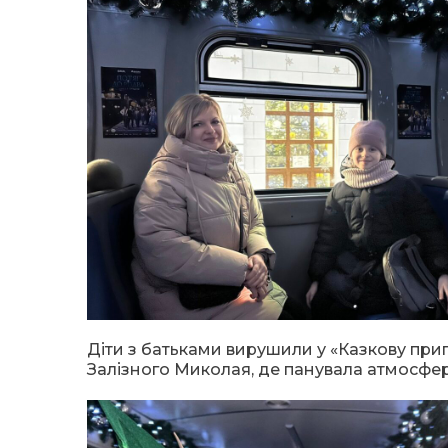
Діти з батьками вирушили у «Казкову при
Залізного Миколая, де панувала атмосфера