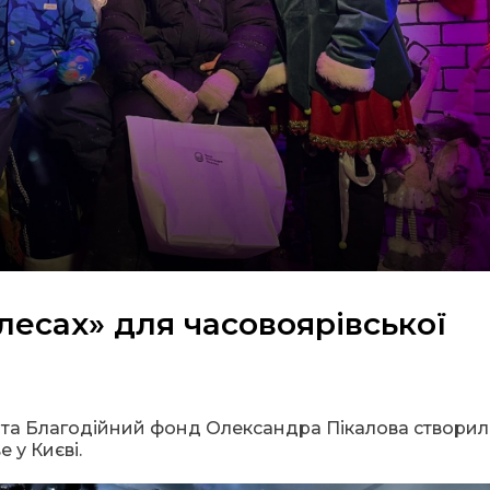
лесах» для часовоярівської
і» та Благодійний фонд Олександра Пікалова створи
 у Києві.