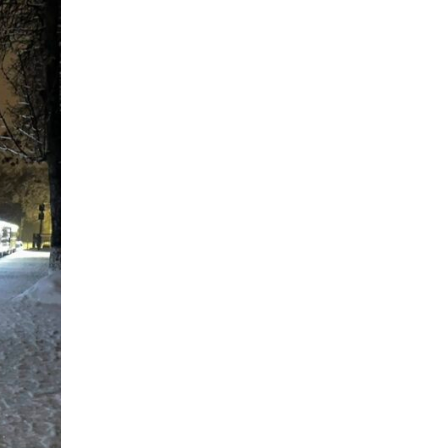
16:12
Допомога має бути
справедливою, – нардеп
15 лип
розповів, навіщо оновили
закон про права для ВПО
16:03
Бахмутянка Тетяна
Бурикіна продовжує
15 лип
навчати дітей орігамі
06:41
Молодший сержант
Сергій Володимирович
15 лип
Печененко, позивний
Бахмут, 11.02.1984 –
05.12.2025
18:28
Пенсія 8400 грн і робота:
коли виплату допомоги
14 лип
для ВПО можуть
продовжити
18:24
В Україні створять
Координаційну раду з
14 лип
питань ВПО та
повернення українців із-