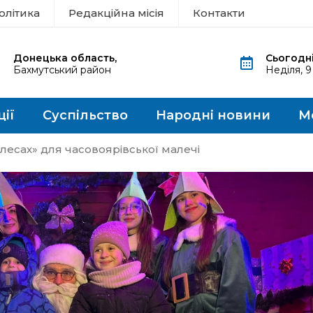
олітика
Редакційна місія
Контакти
Донецька область,
Сьогодні
Бахмутський район
Неділя, 
ції
Суспільство
Народні новини
М
лесах» для часовоярівської малечі