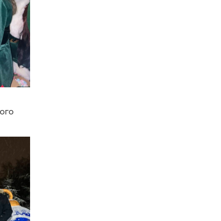
13:27
Інформація про
фінансування
30 лип
матеріальної допомоги
мешканцям Бахмутської
міської територіальної
громади
14:37
«Дві музи» у Рівному:
свято краси, мистецтва
28 лип
та натхнення!
ного
14:31
Зустріч провідних
спортсменів і тренерів
28 лип
Донеччини
14:23
Одна з найяскравіших
постатей Бахмута –
28 лип
Борис Сергійович Вальх,
видатний лікар,
епідеміолог, зоолог
13:19
Бахмутських медичних
працівників привітали з
25 лип