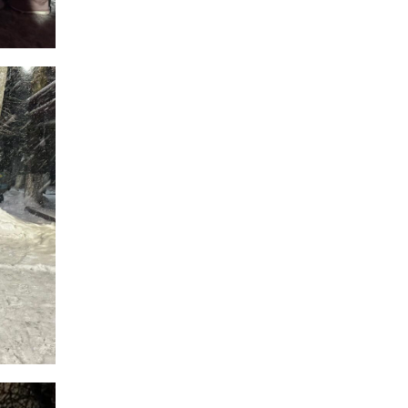
21 лип
13:17
Пишіть листи самому
собі, або як уникнути
21 лип
маніпуляцій без
конфліктів
12:41
Коли говорять гармати,
музи не мовчать
20 лип
12:16
Бахмутяни взяли участь у
фестивалі «Ількові
20 лип
забави»
20:28
Як юні бахмутяни Латвією
подорожували
17 лип
20:11
Політика у сфері ВПО
переходить до
17 лип
Мінрозвитку