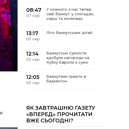
08:47
У кожного з нас тепер
свій Бахмут: у спогадах,
07 сер
серці та молитвах
13:17
Літо бахмутських дітей
05 сер
12:14
Бахмутські сумоїсти
здобули нагороди на
05 сер
Кубку Європи з сумо
12:05
Бахмутяни грають в
бадмінтон
05 сер
11:55
Учасник обласного
конкурсу «Молода
05 сер
людина року – 2026» у
ЯК ЗАВТРАШНЮ ГАЗЕТУ
номінація «Творці змін та
ли
«ВПЕРЕД» ПРОЧИТАТИ
можливостей»
ВЖЕ СЬОГОДНІ?
Владислав Воробйов