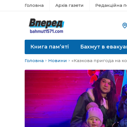
Головна
Архів газети
Редакційна п
Книга пам’яті
Бахмут в евакуа
Головна
Новини
«Казкова пригода на ко