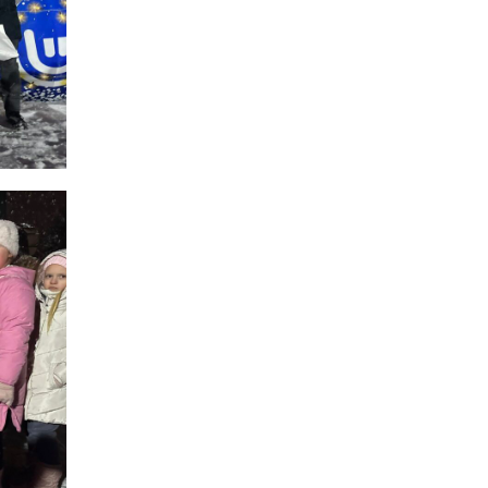
професійним святом
13:10
Літо, враження, творчість
24 лип
14:38
Кабмін запровадив
персональне
23 лип
фінансування соцпослуг
для ВПО: кошти
надходитимуть на
спецрахунки
16:39
Іпотеку для ВПО
спростили, але з одним
22 лип
нюансом: деталі
оновленої “єОселі”
16:34
Перемога бахмутян на
фіналі Кубка України з
22 лип
легкоатлетичних метань
14:44
Бахмутяни грали в
парковий волейбол…