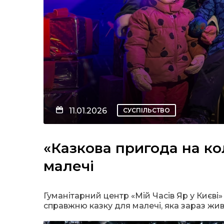
11.01.2026
СУСПІЛЬСТВО
«Казкова пригода на ко
малечі
Гуманітарний центр «Мій Часів Яр у Києв
справжню казку для малечі, яка зараз живе