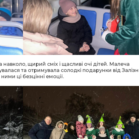
а навколо, щирий сміх і щасливі очі дітей. Малеча
увалася та отримувала солодкі подарунки від Заліз
ними ці безцінні емоції.