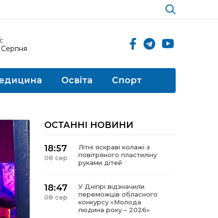
:
9 Серпня
едицина
Освіта
Спорт
ОСТАННІ НОВИНИ
18:57
Літні яскраві колажі з
повітряного пластиліну
08 сер
руками дітей
18:47
У Дніпрі відзначили
переможців обласного
08 сер
конкурсу «Молода
людина року – 2026»