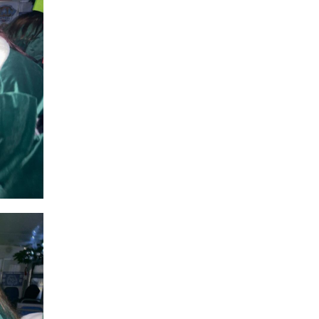
15:30
Бахмутяни відвідали
Музей науки
31 лип
Національного
університету
«Полтавська політехніка
імені Юрія Кондратюка»
15:24
Бахмутянка Ірина
Денисенко бере участь у
31 лип
конкурсі «Молода
людина року – 2026»
13:40
“Серпневі свята” – Клуб з
народознавства
30 лип
“Народний календар”
13:33
Юні мешканці
Бахмутської громади у
30 лип
Харкові долучилися до
проєкту «Радість у
дитячих усмішках»