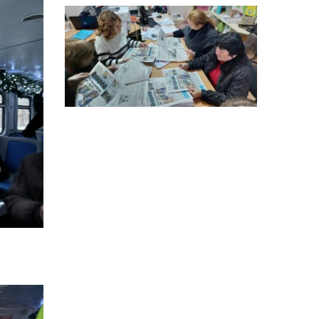
15:18
Мобільні клініки надали
медичну допомогу 4 810
03 сер
жителям Донеччини
09:27
ВПО можуть не платити
за частину комунальних
03 сер
послуг: про що йдеться
14:12
Досі ВПО? Юристка
розповіла, коли
01 сер
переселенці втрачають
виплати та статус
внутрішньо переміщеної
особи
14:04
Учасниця обласного
конкурсу «Молода
01 сер
людина року – 2026» у
ї
номінації «Пульс життя»
Аліна Кулик
15:58
Літо в Жовтих Водах
31 лип