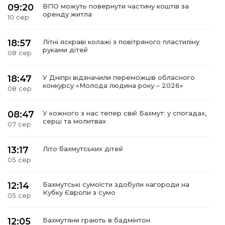
09:20
ВПО можуть повернути частину коштів за
оренду житла
10 сер
18:57
Літні яскраві колажі з повітряного пластиліну
руками дітей
08 сер
18:47
У Дніпрі відзначили переможців обласного
конкурсу «Молода людина року – 2026»
08 сер
08:47
У кожного з нас тепер свій Бахмут: у спогадах,
серці та молитвах
07 сер
13:17
Літо бахмутських дітей
05 сер
12:14
Бахмутські сумоїсти здобули нагороди на
Кубку Європи з сумо
05 сер
12:05
Бахмутяни грають в бадмінтон