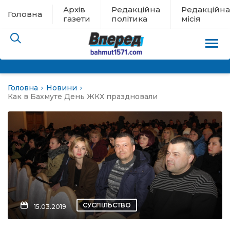
Архів
Редакційна
Редакційна
Головна
газети
політика
місія
Головна
Новини
пам’яті
Как в Бахмуте День ЖКХ праздновали
 в евакуації
льство
ні новини
цина
СУСПІЛЬСТВО
15.03.2019