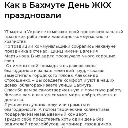
Как в Бахмуте День ЖКХ
праздновали
а
17 марта в Украине отмечают свой профессиональный
праздник работники жилищно-коммунального
хозяйства.
газети
По традиции коммунальщики собрались накануне
праздника в стенах ГЦКиД имени Евгения
Мартынова. В их адрес прозвучало много хороших
ійна політика
слов.
-От имени всей громады я выражаю слова
благодарности за ваш нелегкий труд, – сказал
ійна місія
заместитель городского головы Александр
Стрющенко. – Вы создаете комфорт и уют в наших
домах, облагораживаете улицы Бахмута.
Спасибо вам за самоотверженную и почетную работу.
ти
Желаем вам и вашим семьям мира, добра, счастья и
достатка.
Лучшие из лучших получили грамоты и
благодарности. А потом творческие коллективы
подарили им незабываемый концерт.
Трудно себе представить хоть один день без
водителей троллейбусов, например, газовщиков,