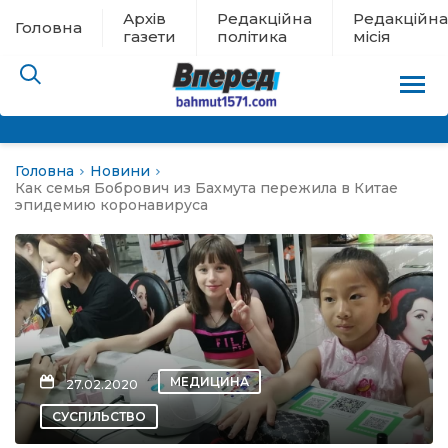
Архів
Редакційна
Редакційна
Головна
газети
політика
місія
Головна
Новини
пам’яті
Как семья Бобрович из Бахмута пережила в Китае
эпидемию коронавируса
 в евакуації
льство
ні новини
МЕДИЦИНА
27.02.2020
цина
СУСПІЛЬСТВО