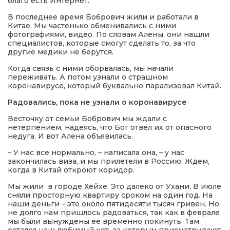
благо есть Интернет.
В последнее время Бобрович жили и работали в
Китае. Мы частенько обменивались с ними
фотографиями, видео. По словам Алены, они нашли
специалистов, которые смогут сделать то, за что
другие медики не берутся.
Когда связь с ними оборвалась, мы начали
переживать. А потом узнали о страшном
коронавирусе, который буквально парализовал Китай.
Радовались, пока не узнали о коронавирусе
Весточку от семьи Бобрович мы ждали с
нетерпением, надеясь, что Бог отвел их от опасного
недуга. И вот Алена объявилась.
– У нас все нормально, – написала она, – у нас
закончилась виза, и мы прилетели в Россию. Ждем,
когда в Китай откроют коридор.
Мы жили в городе Хейхе. Это далеко от Ухани. В июле
сняли просторную квартиру сроком на один год. На
наши деньги – это около пятидесяти тысяч гривен. Но
не долго нам пришлось радоваться, так как в феврале
мы были вынуждены ее временно покинуть. Там