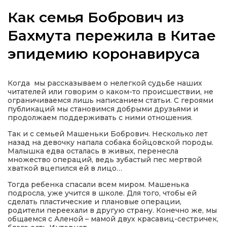
Как семья Бобрович из
Бахмута пережила в Китае
эпидемию коронавируса
а
газети
Когда мы рассказываем о нелегкой судьбе наших
читателей или говорим о каком-то происшествии, не
ограничиваемся лишь написанием статьи. С героями
ійна політика
публикаций мы становимся добрыми друзьями и
продолжаем поддерживать с ними отношения.
ійна місія
Так и с семьей Машеньки Бобрович. Несколько лет
назад на девочку напала собака бойцовской породы.
Малышка едва осталась в живых, перенесла
множество операций, ведь зубастый пес мертвой
ти
хваткой вцепился ей в лицо…
Тогда ребенка спасали всем миром. Машенька
подросла, уже учится в школе. Для того, чтобы ей
сделать пластические и плановые операции,
родители переехали в другую страну. Конечно же, мы
общаемся с Аленой – мамой двух красавиц-сестричек,