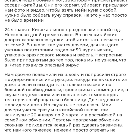
остался наш любимый кот, за которым присматривают
соседи-китайцы. Они его кормят, убирают, присылают
нам фото и видео. Чтобы взять мейн куна с собой,
нужно было собрать кучу справок. На это у нас просто
не было времени.
24 января в Китае активно праздновали новый год.
Несколько дней гремел салют. Во всех китайских
дворах хлопали хлопушки, чтобы отогнать несчастье
от семей. В школе, где учатся дочери, для каждого
ученика подготовили подарки: 50 куриных яиц,
упаковку арахисового молока и вафель. Настроение
было приподнятым до тех пор, пока мы не узнали, что
в Китае появился опасный вирус.
Нам срочно позвонили из школы и попросили строго
придерживаться инструкции: никуда не выходить из
дома, а если и выходить, то только в маске и по
большой необходимости, проветривать помещение, в
случае недомогания или повышения температуры
тела срочно обращаться в больницу. Две недели мы
просидели дома. Но скучать не пришлось. Мои
дочери учатся сразу и в китайской школе, там
каникулы с 20 января по 2 марта, и в российской на
семейном обучении. Поэтому программа обучения
сложная, приходится каждый раз сдавать экзамены,
что намного тяжелее, нежели просто отвечать на