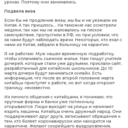
уроках. Поэтому они занимались.
Подвела виза
Если бы не продление визы, мы бы и не уезжали из
Китая. А так пришлось… На таможне нас осмотрели
медики, так как мы не жаловались на плохое
самочувствие, пропустили в РФ, но при условии, что
за нами будут наблюдать врачи. Некоторых, кто ехал с
нами из Китая, забрали в больницу на карантин.
Я не работаю. Муж нашел временную подработку,
чтобы оплачивать съемное жилье. Нам пишут учителя
дочерей, которые стали уже друзьями, прислали сайт,
разработанный для китайских школьников. До 10
марта дочери будут заниматься онлайн. Есть
информация, что после во второй половине марта
китайцы приступят к работе, но вот когда откроют
границу, неизвестно.
Из личного общения с китайцами, я понимаю, что
крупные фирмы и банки уже потихоньку
открываются. Люди выходят на улицы и начинают
ездить машины. Китайцы очень дружный народ. Они
поддерживают друг друга, записывают обращения к
тем, кто болеет коронавирусом или находится на
карантине. Желают скорейшего выздоровления,