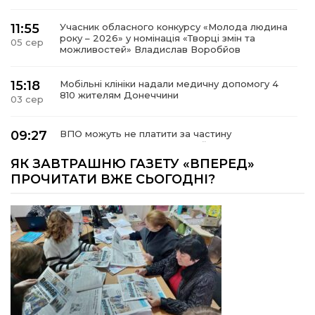
11:55
Учасник обласного конкурсу «Молода людина
року – 2026» у номінація «Творці змін та
05 сер
можливостей» Владислав Воробйов
15:18
Мобільні клініки надали медичну допомогу 4
810 жителям Донеччини
03 сер
09:27
ВПО можуть не платити за частину
комунальних послуг: про що йдеться
03 сер
ЯК ЗАВТРАШНЮ ГАЗЕТУ «ВПЕРЕД»
ПРОЧИТАТИ ВЖЕ СЬОГОДНІ?
14:12
Досі ВПО? Юристка розповіла, коли
переселенці втрачають виплати та статус
01 сер
внутрішньо переміщеної особи
14:04
Учасниця обласного конкурсу «Молода
людина року – 2026» у номінації «Пульс життя»
01 сер
Аліна Кулик
15:58
Літо в Жовтих Водах
31 лип