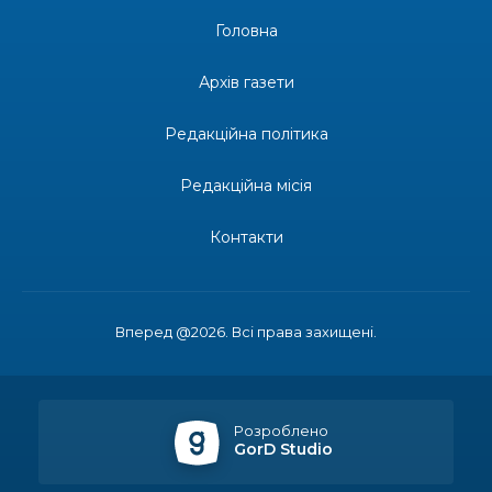
28 лип
Головна
14:31
Зустріч провідних спортсменів і тренерів
Донеччини
Архів газети
28 лип
Редакційна політика
14:23
Одна з найяскравіших постатей Бахмута –
Борис Сергійович Вальх, видатний лікар,
28 лип
епідеміолог, зоолог
Редакційна місія
13:19
Бахмутських медичних працівників привітали з
Контакти
професійним святом
25 лип
13:10
Літо, враження, творчість
24 лип
Вперед @2026. Всі права захищені.
14:38
Кабмін запровадив персональне фінансування
соцпослуг для ВПО: кошти надходитимуть на
23 лип
спецрахунки
Розроблено
GorD Studio
16:39
Іпотеку для ВПО спростили, але з одним
нюансом: деталі оновленої “єОселі”