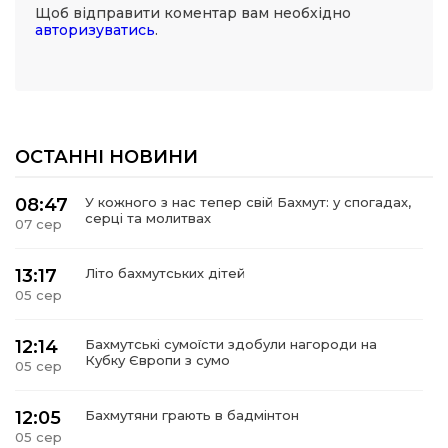
Щоб відправити коментар вам необхідно
авторизуватись
.
ОСТАННІ НОВИНИ
08:47
У кожного з нас тепер свій Бахмут: у спогадах,
серці та молитвах
07 сер
13:17
Літо бахмутських дітей
05 сер
12:14
Бахмутські сумоїсти здобули нагороди на
Кубку Європи з сумо
05 сер
12:05
Бахмутяни грають в бадмінтон
05 сер