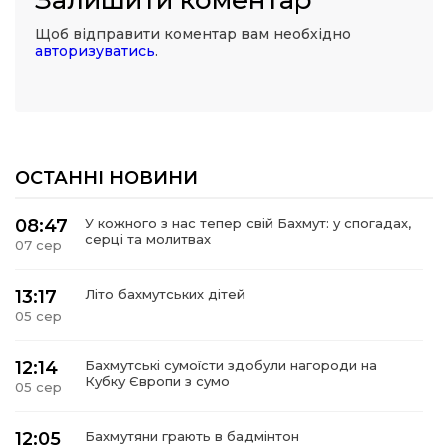
Щоб відправити коментар вам необхідно
авторизуватись
.
ОСТАННІ НОВИНИ
08:47
У кожного з нас тепер свій Бахмут: у спогадах,
серці та молитвах
07 сер
13:17
Літо бахмутських дітей
05 сер
12:14
Бахмутські сумоїсти здобули нагороди на
Кубку Європи з сумо
05 сер
12:05
Бахмутяни грають в бадмінтон