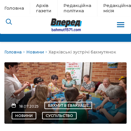
Архів
Редакційна
Редакційна
Головна
газети
політика
місія
Головна
Новини
Харківські зустрічі бахмутянок
пам’яті
 в евакуації
льство
ні новини
БАХМУТ В ЕВАКУАЦІЇ
18.07.2025
цина
НОВИНИ
СУСПІЛЬСТВО