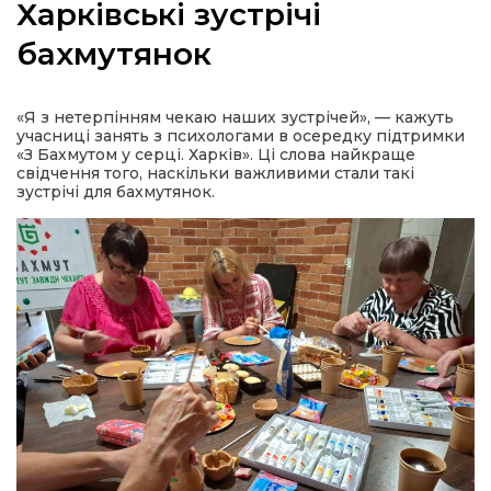
Харківські зустрічі
бахмутянок
а
«Я з нетерпінням чекаю наших зустрічей», — кажуть
учасниці занять з психологами в осередку підтримки
«З Бахмутом у серці. Харків». Ці слова найкраще
газети
свідчення того, наскільки важливими стали такі
зустрічі для бахмутянок.
ійна політика
ійна місія
ти