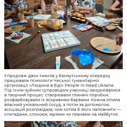
Упродовж двох тижнів у бахмутському осередку
працювали психологи Чеської гуманітарної
організації «Людина в біді» People in Need Ukraine.
Під їхнім чуйним супроводом учасниці занурювалися
в творчий процес: створювали глиняні поробки,
розфарбовували їх яскравими барвами. Кожна ліпила
власний унікальний сосуд, а потім за допомогою
асоціацій розповідала, чим хотіла б його наповнити —
спогадами, спокоєм, мріями чи планами на майбутнє.