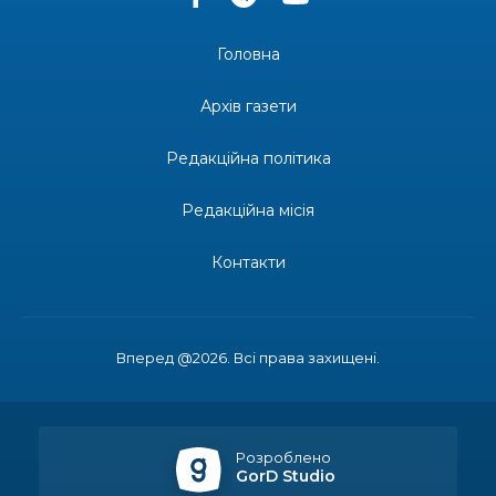
14:37
«Дві музи» у Рівному: свято краси, мистецтва
та натхнення!
28 лип
Головна
14:31
Зустріч провідних спортсменів і тренерів
Донеччини
Архів газети
28 лип
Редакційна політика
14:23
Одна з найяскравіших постатей Бахмута –
Борис Сергійович Вальх, видатний лікар,
28 лип
епідеміолог, зоолог
Редакційна місія
13:19
Бахмутських медичних працівників привітали з
Контакти
професійним святом
25 лип
13:10
Літо, враження, творчість
24 лип
Вперед @2026. Всі права захищені.
14:38
Кабмін запровадив персональне фінансування
соцпослуг для ВПО: кошти надходитимуть на
23 лип
спецрахунки
Розроблено
GorD Studio