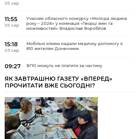
05 сер
11:55
Учасник обласного конкурсу «Молода людина
року – 2026» у номінація «Творці змін та
05 сер
можливостей» Владислав Воробйов
15:18
Мобільні клініки надали медичну допомогу 4
810 жителям Донеччини
03 сер
09:27
ВПО можуть не платити за частину
комунальних послуг: про що йдеться
03 сер
ЯК ЗАВТРАШНЮ ГАЗЕТУ «ВПЕРЕД»
ПРОЧИТАТИ ВЖЕ СЬОГОДНІ?
14:12
Досі ВПО? Юристка розповіла, коли
переселенці втрачають виплати та статус
01 сер
внутрішньо переміщеної особи
14:04
Учасниця обласного конкурсу «Молода
людина року – 2026» у номінації «Пульс життя»
01 сер
Аліна Кулик
15:58
Літо в Жовтих Водах