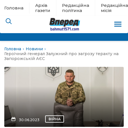
Архів
Редакційна
Редакційна
Головна
газети
політика
місія
Головна
Новини
пам’яті
Героїчний генерал Залужний про загрозу теракту на
Запорожській АЄС
 в евакуації
льство
ні новини
цина
ВІЙНА
30.06.2023