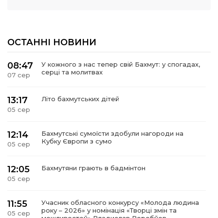
ОСТАННІ НОВИНИ
08:47
У кожного з нас тепер свій Бахмут: у спогадах,
серці та молитвах
07 сер
13:17
Літо бахмутських дітей
05 сер
12:14
Бахмутські сумоїсти здобули нагороди на
Кубку Європи з сумо
05 сер
12:05
Бахмутяни грають в бадмінтон
05 сер
11:55
Учасник обласного конкурсу «Молода людина
року – 2026» у номінація «Творці змін та
05 сер