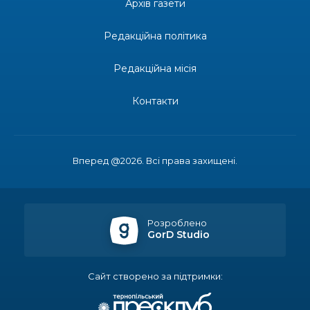
Донеччини
Архів газети
28 лип
Редакційна політика
14:23
Одна з найяскравіших постатей Бахмута –
Борис Сергійович Вальх, видатний лікар,
28 лип
епідеміолог, зоолог
Редакційна місія
13:19
Бахмутських медичних працівників привітали з
Контакти
професійним святом
25 лип
13:10
Літо, враження, творчість
24 лип
Вперед @2026. Всі права захищені.
14:38
Кабмін запровадив персональне фінансування
соцпослуг для ВПО: кошти надходитимуть на
23 лип
спецрахунки
Розроблено
GorD Studio
16:39
Іпотеку для ВПО спростили, але з одним
нюансом: деталі оновленої “єОселі”
22 лип
Сайт створено за підтримки:
16:34
Перемога бахмутян на фіналі Кубка України з
легкоатлетичних метань