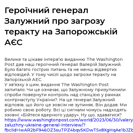
Героїчний генерал
Залужний про загрозу
теракту на Запорожській
а
АЄС
газети
Велике та цікаве інтерв’ю виданню The Washington
ійна політика
Post дав наш героїчний генерал Валерій Залужний.
Було багато гострих питань та не менш відвертих
відповідей. У тому числі щодо загрози теракту на
ійна місія
Запорізькій АЕС.
У зв’язку з цим, видання The Washington Post
запитало: Чи це означає, що Залужному призупинили
ти
спроби повернути контроль над станцією у рамках
контрнаступу України?. На це генерал Залужний
відповів, що його це зовсім не зупиняє. Він додав: Ми
робимо свою роботу. Всі ці сигнали чомусь надходять
ззовні: «Бійтеся ядерного удару». Ну що, здаватися?
https://www.washingtonpost.com/world/2023/06/30/valery
zaluzhny-ukraine-general-interview/?
fbclid=IwAR2bF946OZ3suTPZ4bqv5KDwTSx8XgHqAe1bJZ