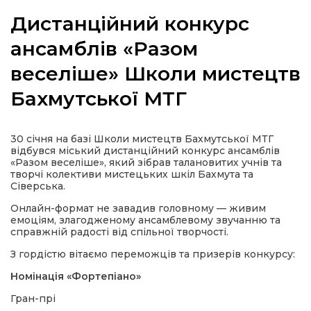
Дистанційний конкурс
ансамблів «Разом
веселіше» Школи мистецтв
а
Бахмутської МТГ
газети
30 січня на базі Школи мистецтв Бахмутської МТГ
ійна політика
відбувся міський дистанційний конкурс ансамблів
«Разом веселіше», який зібрав талановитих учнів та
творчі колективи мистецьких шкіл Бахмута та
ійна місія
Сіверська.
Онлайн-формат не завадив головному — живим
ти
емоціям, злагодженому ансамблевому звучанню та
справжній радості від спільної творчості.
З гордістю вітаємо переможців та призерів конкурсу:
Номінація «Фортепіано»
Гран-прі