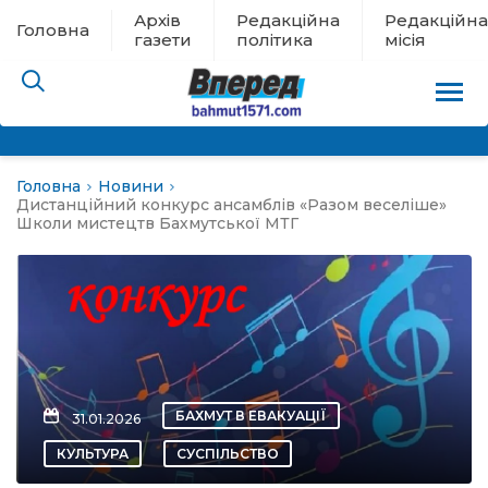
Архів
Редакційна
Редакційна
Головна
газети
політика
місія
Головна
Новини
пам’яті
Дистанційний конкурс ансамблів «Разом веселіше»
Школи мистецтв Бахмутської МТГ
 в евакуації
льство
ні новини
БАХМУТ В ЕВАКУАЦІЇ
31.01.2026
цина
КУЛЬТУРА
СУСПІЛЬСТВО