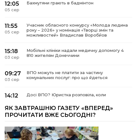
12:05
Бахмутяни грають в бадмінтон
05 сер
11:55
Учасник обласного конкурсу «Молода людина
року – 2026» у номінація «Творці змін та
05 сер
можливостей» Владислав Воробйов
15:18
Мобільні клініки надали медичну допомогу 4
810 жителям Донеччини
03 сер
09:27
ВПО можуть не платити за частину
комунальних послуг: про що йдеться
03 сер
14:12
Досі ВПО? Юристка розповіла, коли
переселенці втрачають виплати та статус
01 сер
внутрішньо переміщеної особи
ЯК ЗАВТРАШНЮ ГАЗЕТУ «ВПЕРЕД»
ПРОЧИТАТИ ВЖЕ СЬОГОДНІ?
14:04
Учасниця обласного конкурсу «Молода
людина року – 2026» у номінації «Пульс життя»
01 сер
Аліна Кулик