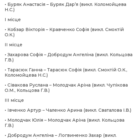
• Буряк Анастасія – Буряк Дар’я (викл. Коломойцева
Н.С.)
І місце
• Кобзар Вікторія – Кравченко Софія (викл. Смоктій
О.К.)
ІІ місце
• Захарова Софія – Добродум Ангеліна (викл. Кольцова
Г.В.)
• Тарасюк Ганна – Тарасюк Софія (викл. Смоктій О.К.,
Коломойцева Н.С.)
• Сівакова Руслана – Молодчак Аріна (викл. Чупікова
О.М., Кольцова Г.В.)
ІІІ місце
• Івченко Артур – Чаленко Арина (викл. Сваталова І.В.)
• Молодчак Юлія – Молодчак Аріна (викл. Кольцова
Г.В.)
• Добродум Ангеліна – Логвиненко Захар (викл.