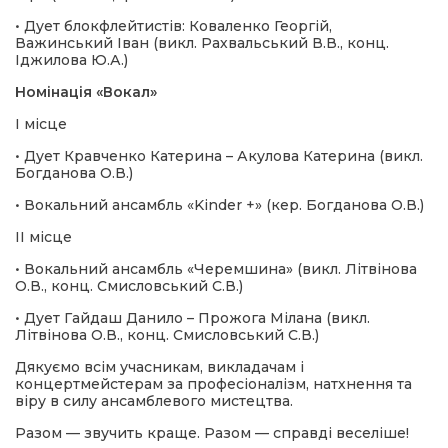
• Дует блокфлейтистів: Коваленко Георгій,
Важинський Іван (викл. Рахвальський В.В., конц.
Іджилова Ю.А.)
Номінація «Вокал»
І місце
• Дует Кравченко Катерина – Акулова Катерина (викл.
Богданова О.В.)
• Вокальний ансамбль «Kinder +» (кер. Богданова О.В.)
ІІ місце
• Вокальний ансамбль «Черемшина» (викл. Літвінова
О.В., конц. Смисловський С.В.)
• Дует Гайдаш Данило – Прожога Мілана (викл.
Літвінова О.В., конц. Смисловський С.В.)
Дякуємо всім учасникам, викладачам і
концертмейстерам за професіоналізм, натхнення та
віру в силу ансамблевого мистецтва.
Разом — звучить краще. Разом — справді веселіше!