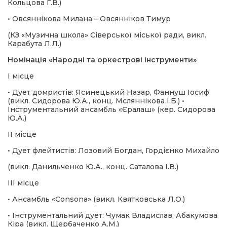
Кольцова Г.В.)
• Овсяннікова Милана – Овсянніков Тимур
(КЗ «Музична школа» Сіверської міської ради, викл.
Карабута Л.Л.)
Номінація «Народні та оркестрові інструменти»
І місце
• Дует домристів: Ясинецький Назар, Фаннуш Іосиф
(викл. Сидорова Ю.А., конц. Мсляннікова І.Б.) •
Інструментальний ансамбль «Єралаш» (кер. Сидорова
Ю.А.)
ІІ місце
• Дует флейтистів: Лозовий Богдан, Гордієнко Михайло
(викл. Данильченко Ю.А., конц. Саталова І.В.)
ІІІ місце
• Ансамбль «Consona» (викл. Квятковська Л.О.)
• Інструментальний дует: Чумак Владислав, Абакумова
Кіра (викл. Щербаченко А.М.)