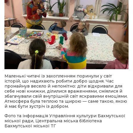
Маленькі читачі із захопленням поринули у світ
історій, що надихають робити добро щодня. Час
промайнув весело й непомітно: діти відкривали для
себе нові книжки, ділилися враженнями, сміялися й
збагачували свій внутрішній світ яскравими емоціями.
Атмосфера була теплою та щирою — саме такою, якою
й має бути зустріч із добром.
Фото та інформація Управління культури Бахмутської
міської ради, Центральна міська бібліотека
Бахмутської міської ТГ