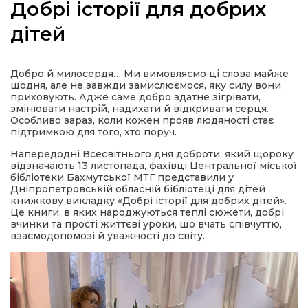
Добрі історії для добрих
дітей
а
Добро й милосердя… Ми вимовляємо ці слова майже
щодня, але не завжди замислюємося, яку силу вони
приховують. Адже саме добро здатне зігрівати,
газети
змінювати настрій, надихати й відкривати серця.
Особливо зараз, коли кожен прояв людяності стає
підтримкою для того, хто поруч.
ійна політика
Напередодні Всесвітнього дня доброти, який щороку
відзначають 13 листопада, фахівці Центральної міської
бібліотеки Бахмутської МТГ представили у
ійна місія
Дніпропетровській обласній бібліотеці для дітей
книжкову викладку «Добрі історії для добрих дітей».
Це книги, в яких народжуються теплі сюжети, добрі
ти
вчинки та прості життєві уроки, що вчать співчуттю,
взаємодопомозі й уважності до світу.