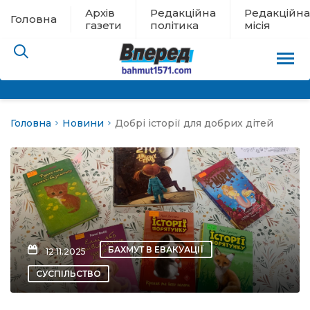
Архів
Редакційна
Редакційна
Головна
газети
політика
місія
Головна
Новини
Добрі історії для добрих дітей
пам’яті
 в евакуації
льство
ні новини
БАХМУТ В ЕВАКУАЦІЇ
12.11.2025
цина
СУСПІЛЬСТВО