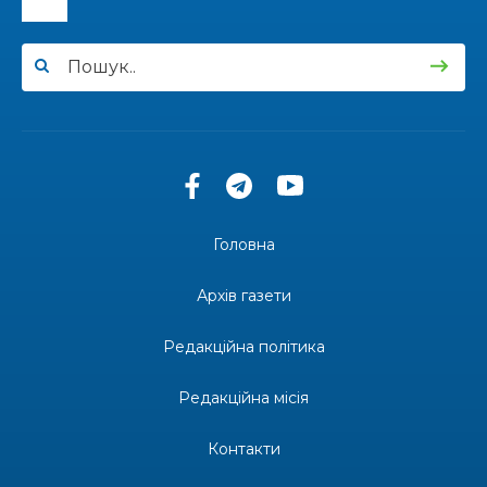
13:33
Юні мешканці Бахмутської громади у Харкові
долучилися до проєкту «Радість у дитячих
30 лип
усмішках»
13:27
Інформація про фінансування матеріальної
допомоги мешканцям Бахмутської міської
30 лип
територіальної громади
14:37
«Дві музи» у Рівному: свято краси, мистецтва
та натхнення!
28 лип
Головна
14:31
Зустріч провідних спортсменів і тренерів
Донеччини
Архів газети
28 лип
Редакційна політика
14:23
Одна з найяскравіших постатей Бахмута –
Борис Сергійович Вальх, видатний лікар,
28 лип
епідеміолог, зоолог
Редакційна місія
13:19
Бахмутських медичних працівників привітали з
Контакти
професійним святом
25 лип