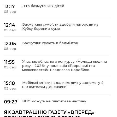
13:17
Літо бахмутських дітей
05 сер
12:14
Бахмутські сумоїсти здобули нагороди на
Кубку Європи з сумо
05 сер
12:05
Бахмутяни грають в бадмінтон
05 сер
11:55
Учасник обласного конкурсу «Молода людина
року – 2026» у номінація «Творці змін та
05 сер
можливостей» Владислав Воробйов
15:18
Мобільні клініки надали медичну допомогу 4
810 жителям Донеччини
03 сер
09:27
ВПО можуть не платити за частину
комунальних послуг: про що йдеться
03 сер
ЯК ЗАВТРАШНЮ ГАЗЕТУ «ВПЕРЕД»