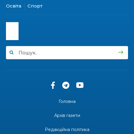
31 лип
Освіта
Спорт
15:30
Бахмутяни відвідали Музей науки
Національного університету «Полтавська
31 лип
політехніка імені Юрія Кондратюка»
15:24
Бахмутянка Ірина Денисенко бере участь у
конкурсі «Молода людина року – 2026»
31 лип
13:40
“Серпневі свята” – Клуб з народознавства
“Народний календар”
30 лип
13:33
Юні мешканці Бахмутської громади у Харкові
долучилися до проєкту «Радість у дитячих
30 лип
усмішках»
Головна
13:27
Інформація про фінансування матеріальної
допомоги мешканцям Бахмутської міської
30 лип
Архів газети
територіальної громади
Редакційна політика
14:37
«Дві музи» у Рівному: свято краси, мистецтва