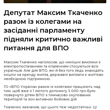
Депутат Максим Ткаченко
разом із колегами на
а
засіданні парламенту
підняли критично важливі
газети
питання для ВПО
ійна політика
Максим Ткаченко наголосив, що нинішні виклики з
ійна місія
електропостачанням та опаленням стосуються всіх
українців. Але для ВПО, які й без того ледь знаходять
кошти на оренду житла, державні виплати є життєво
ти
необхідною підтримкою.
ГО «ВПО Україна» разом із колегами працюють над
тим, щоб вже з 1 лютого допомогу 3 000 грн було
повернуто дітям-ВПО з тимчасово окупованих
територій та зон активних бойових дій.
Ткаченко зазначив, що цього теж недостатньо. Ці