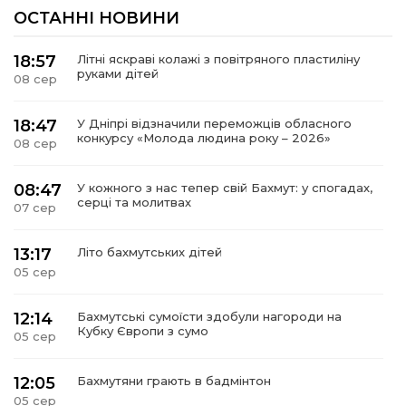
ОСТАННІ НОВИНИ
18:57
Літні яскраві колажі з повітряного пластиліну
руками дітей
08 сер
18:47
У Дніпрі відзначили переможців обласного
конкурсу «Молода людина року – 2026»
08 сер
08:47
У кожного з нас тепер свій Бахмут: у спогадах,
серці та молитвах
07 сер
13:17
Літо бахмутських дітей
05 сер
12:14
Бахмутські сумоїсти здобули нагороди на
Кубку Європи з сумо
05 сер
12:05
Бахмутяни грають в бадмінтон
05 сер