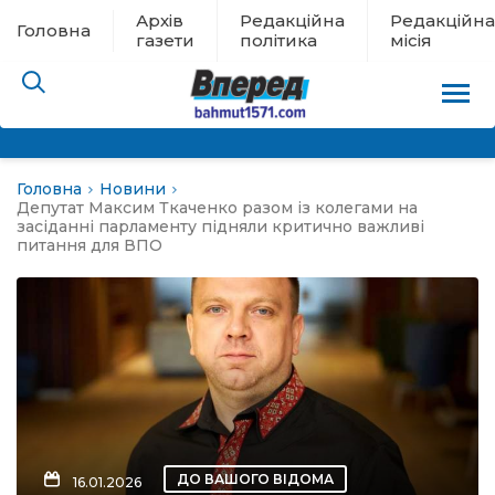
Архів
Редакційна
Редакційна
Головна
газети
політика
місія
Головна
Новини
пам’яті
Депутат Максим Ткаченко разом із колегами на
засіданні парламенту підняли критично важливі
питання для ВПО
 в евакуації
льство
ні новини
цина
ДО ВАШОГО ВІДОМА
16.01.2026