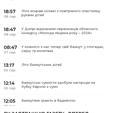
18:57
Літні яскраві колажі з повітряного пластиліну
руками дітей
08 сер
18:47
У Дніпрі відзначили переможців обласного
конкурсу «Молода людина року – 2026»
08 сер
08:47
У кожного з нас тепер свій Бахмут: у спогадах,
серці та молитвах
07 сер
13:17
Літо бахмутських дітей
05 сер
12:14
Бахмутські сумоїсти здобули нагороди на
Кубку Європи з сумо
05 сер
12:05
Бахмутяни грають в бадмінтон
05 сер