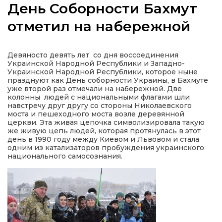
День Соборности Бахмут
отметил на набережной
а
Девяносто девять лет со дня воссоединения
Украинской Народной Республики и Западно-
Украинской Народной Республики, которое ныне
газети
празднуют как День соборности Украины, в Бахмуте
уже второй раз отмечали на набережной. Две
колонны людей с национальными флагами шли
ійна політика
навстречу друг другу со стороны Николаевского
моста и пешеходного моста возле деревянной
церкви. Эта живая цепочка символизировала такую
ійна місія
же живую цепь людей, которая протянулась в этот
день в 1990 году между Киевом и Львовом и стала
одним из катализаторов пробуждения украинского
национального самосознания.
ти