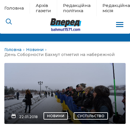
Архів
Редакційна
Редакційна
Головна
газети
політика
місія
Головна
Новини
пам’яті
День Соборности Бахмут отметил на набережной
 в евакуації
льство
ні новини
цина
НОВИНИ
СУСПІЛЬСТВО
22.01.2018