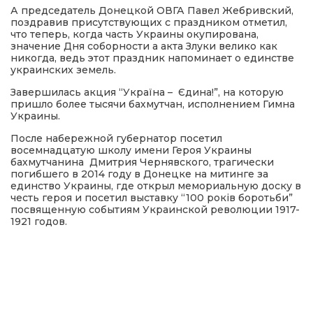
А председатель Донецкой ОВГА Павел Жебривский,
поздравив присутствующих с праздником отметил,
что теперь, когда часть Украины окупирована,
значение Дня соборности а акта Злуки велико как
никогда, ведь этот праздник напоминает о единстве
украинских земель.
Завершилась акция “Україна – Єдина!”, на которую
пришло более тысячи бахмутчан, исполнением Гимна
Украины.
После набережной губернатор посетил
восемнадцатую школу имени Героя Украины
бахмутчанина Дмитрия Чернявского, трагически
погибшего в 2014 году в Донецке на митинге за
единство Украины, где открыл мемориальную доску в
честь героя и посетил выставку “100 років боротьби”
посвященную событиям Украинской революции 1917-
1921 годов.