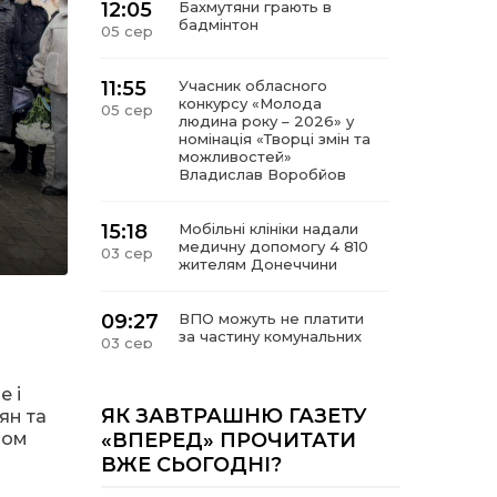
12:05
Бахмутяни грають в
бадмінтон
05 сер
11:55
Учасник обласного
конкурсу «Молода
05 сер
людина року – 2026» у
номінація «Творці змін та
можливостей»
Владислав Воробйов
15:18
Мобільні клініки надали
медичну допомогу 4 810
03 сер
жителям Донеччини
09:27
ВПО можуть не платити
за частину комунальних
03 сер
послуг: про що йдеться
е і
14:12
Досі ВПО? Юристка
ЯК ЗАВТРАШНЮ ГАЗЕТУ
ян та
розповіла, коли
01 сер
дом
«ВПЕРЕД» ПРОЧИТАТИ
переселенці втрачають
ВЖЕ СЬОГОДНІ?
виплати та статус
внутрішньо переміщеної