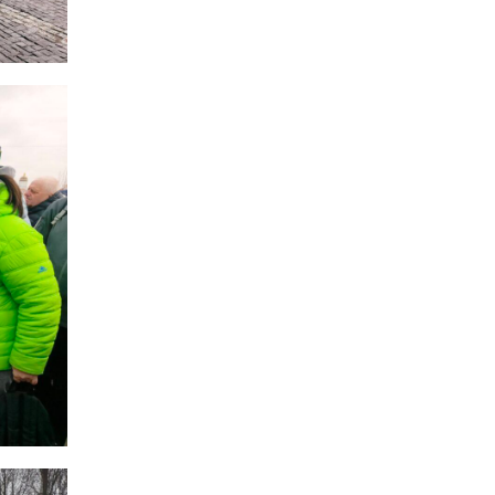
20:28
Як юні бахмутяни Латвією
подорожували
17 лип
20:11
Політика у сфері ВПО
переходить до
17 лип
Мінрозвитку
16:12
Допомога має бути
справедливою, – нардеп
15 лип
розповів, навіщо оновили
закон про права для ВПО
16:03
Бахмутянка Тетяна
Бурикіна продовжує
15 лип
навчати дітей орігамі
06:41
Молодший сержант
Сергій Володимирович
15 лип
Печененко, позивний
Бахмут, 11.02.1984 –
05.12.2025