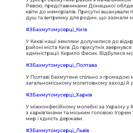
Ревою, представниками Донецької облдерж
квіти до меморіалів. Присутні вшанували па
душ та витримку для родин, що зазнали н
#ЗБахмутомусерці_Київ
У Києві наші земляки долучилися до відкр
районі міста Київ. До присутніх звернувс
адміністрації Кирило Фесик. Відбулися мо
#ЗБахмутомусерці_Полтава
У Полтаві бахмутяни спільно з громадою м
загальноміському молитовному заході й 
#ЗБахмутомусерці_Харків
У міжконфесійному молебні за Україну у 
з харків’янами та міським головою Ігоре
мир і єдність держави.
#ЗБахмутомусерці_Львів