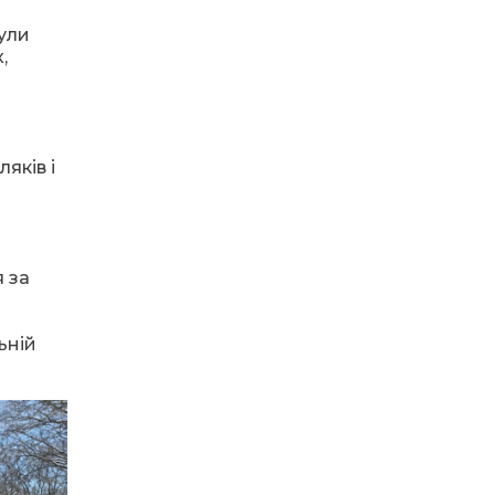
Були
14:23
Одна з найяскравіших
,
постатей Бахмута –
28 лип
Борис Сергійович Вальх,
видатний лікар,
епідеміолог, зоолог
яків і
13:19
Бахмутських медичних
працівників привітали з
25 лип
професійним святом
13:10
Літо, враження, творчість
 за
24 лип
ьній
14:38
Кабмін запровадив
персональне
23 лип
фінансування соцпослуг
для ВПО: кошти
надходитимуть на
спецрахунки
16:39
Іпотеку для ВПО