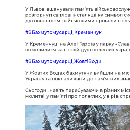
У Львові вшанували пам’ять військовослужб
розгорнуті світлові інсталяції як символ 
духовенством і військовими провели спіл
#ЗБахмутомусерці_Кременчук
У Кременчуці на Алеї Героїв у парку «Сл
помолилися за спокій душ полеглих україн
#ЗБахмутомусерці_ЖовтіВоди
У Жовтих Водах бахмутяни вийшли на міс
Україну та поклали квіти до пам’ятних знак
Сьогодні, навіть перебуваючи в різних мі
молитві, у пам’яті про полеглих, у вірі в 