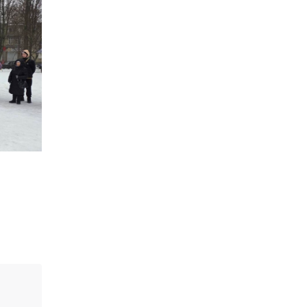
18:28
Пенсія 8400 грн і робота:
коли виплату допомоги
14 лип
для ВПО можуть
продовжити
18:24
В Україні створять
Координаційну раду з
14 лип
питань ВПО та
повернення українців із-
за кордону
18:15
Бахмутський код на
Гощанщині: коли традиції
14 лип
єднають громади
17:25
Маленькі бахмутяни у
Музеї роботів
10 лип
17:18
Морські мушлі в техніці
макраме
10 лип