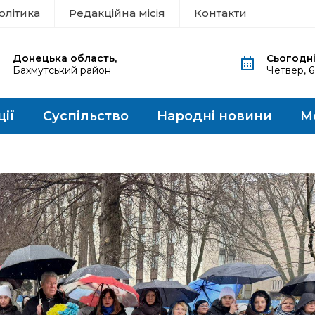
олітика
Редакційна місія
Контакти
Донецька область,
Сьогодні
Бахмутський район
Четвер, 
ції
Суспільство
Народні новини
М