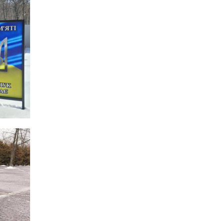
спростили, але з одним
22 лип
нюансом: деталі
оновленої “єОселі”
16:34
Перемога бахмутян на
фіналі Кубка України з
22 лип
легкоатлетичних метань
14:44
Бахмутяни грали в
парковий волейбол…
21 лип
13:17
Пишіть листи самому
собі, або як уникнути
21 лип
маніпуляцій без
конфліктів
12:41
Коли говорять гармати,
музи не мовчать
20 лип
12:16
Бахмутяни взяли участь у
фестивалі «Ількові
20 лип
забави»