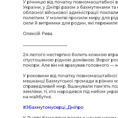
У річницю від початку повномасштабної ві
України, у Дніпрі разом з бахмутянами т
обласної військової адміністрації покла
полеглим. У молитві просили миру для рідн
сили й витримки для родин, які пережили
Олексій Рева
_____________________
24 лютого нестерпно болить кожною втр
спустошеною рідною домівкою. Ворог розр
покори. Але він не врахував головного — м
У роковини від початку повномасштабної 
мешканці Бахмутської громади в різних мі
справедливий мир. Вшанували пам’ять пол
земляки, ті, хто народився під небом укра
на майбутнє.
#ЗБахмутомусерці_Дніпро
У Дніпрі бахмутяни разом з начальником Б