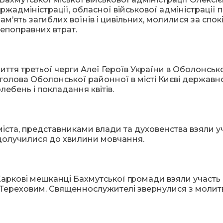
адміністрації, обласної військової адміністрації 
м’ять загиблих воїнів і цивільних, молилися за спокі
епоправних втрат.
иття третьої черги Алеї Героїв України в Оболонсь
я голова Оболонської районної в місті Києві державн
лебень і покладання квітів.
іста, представниками влади та духовенства взяли у
долучилися до хвилини мовчання.
Харкові мешканці Бахмутської громади взяли участь
м Тереховим. Священнослужителі звернулися з молит