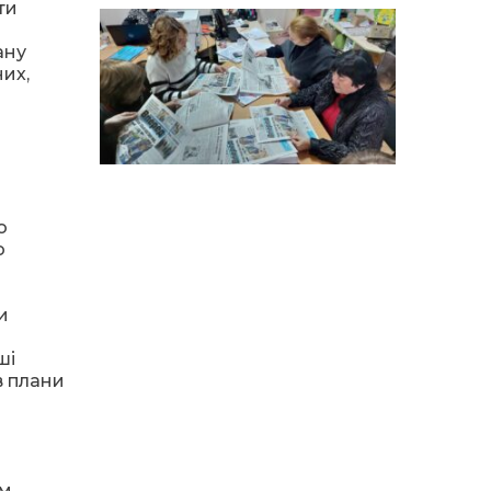
особи
ти
ану
14:04
Учасниця обласного
конкурсу «Молода
них,
01 сер
людина року – 2026» у
номінації «Пульс життя»
Аліна Кулик
15:58
Літо в Жовтих Водах
31 лип
ю
о
15:30
Бахмутяни відвідали
Музей науки
31 лип
Національного
університету
и
«Полтавська політехніка
імені Юрія Кондратюка»
ші
в плани
15:24
Бахмутянка Ірина
Денисенко бере участь у
31 лип
конкурсі «Молода
людина року – 2026»
єм