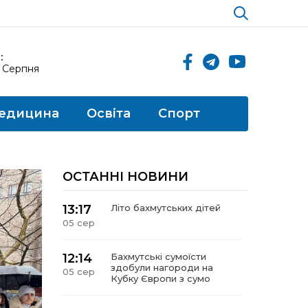
:
6 Серпня
едицина
Освіта
Спорт
ОСТАННІ НОВИНИ
13:17
Літо бахмутських дітей
05 сер
12:14
Бахмутські сумоїсти
здобули нагороди на
05 сер
Кубку Європи з сумо