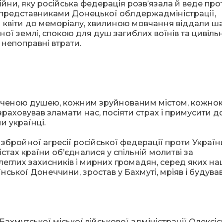
йни, яку російська федерація розв’язала й веде про
а представниками Донецької облдержадміністрації,
ли квіти до меморіалу, хвилиною мовчання віддали ш
ої землі, спокою для душ загиблих воїнів та цивіль
 непоправні втрати.
аченою душею, кожним зруйнованим містом, кожно
аховував зламати нас, посіяти страх і примусити д
и українці.
збройної агресії російської федерації проти Україн
стах країни об’єдналися у спільній молитві за
еглих захисників і мирних громадян, серед яких на
їнської Донеччини, зростав у Бахмуті, мріяв і будува
ахмутської міської військової адміністрації Олексі