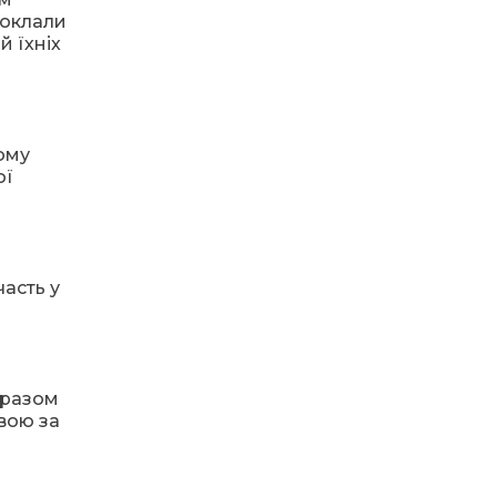
13:40
“Серпневі свята” – Клуб з
поклали
народознавства
30 лип
й їхніх
“Народний календар”
13:33
Юні мешканці
Бахмутської громади у
30 лип
Харкові долучилися до
кому
проєкту «Радість у
дитячих усмішках»
ої
13:27
Інформація про
фінансування
30 лип
матеріальної допомоги
мешканцям Бахмутської
часть у
міської територіальної
громади
14:37
«Дві музи» у Рівному:
свято краси, мистецтва
28 лип
 разом
та натхнення!
вою за
14:31
Зустріч провідних
спортсменів і тренерів
28 лип
Донеччини