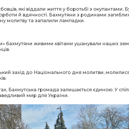
овців, які віддали життя у боротьбі з окупантами. 
скорботи й вдячності. Бахмутяни з родинами загиблих
ьну молитву та запалили лампадки.
ави» бахмутяни живими квітами ушанували наших земл
ців.
ький захід до Національного дня молитви, молилися
ів.
стах, Бахмутська громада залишається єдиною. У спіл
справедливий мир для України.