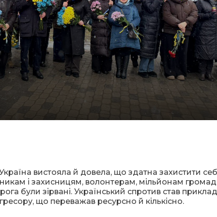
 Україна вистояла й довела, що здатна захистити себ
никам і захисницям, волонтерам, мільйонам громад
рога були зірвані. Український спротив став прикла
агресору, що переважав ресурсно й кількісно.