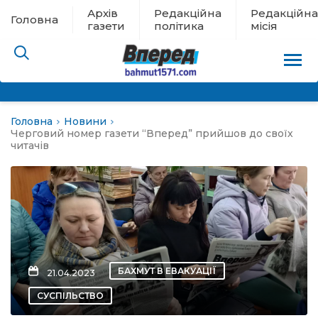
Архів
Редакційна
Редакційна
Головна
газети
політика
місія
Головна
Новини
пам’яті
Черговий номер газети “Вперед” прийшов до своїх
читачів
 в евакуації
льство
ні новини
БАХМУТ В ЕВАКУАЦІЇ
21.04.2023
цина
СУСПІЛЬСТВО