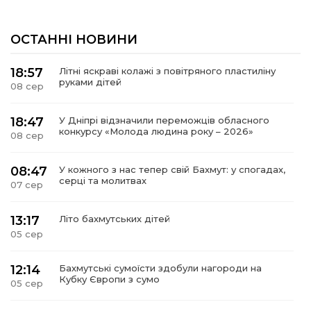
ОСТАННІ НОВИНИ
18:57
Літні яскраві колажі з повітряного пластиліну
руками дітей
08 сер
18:47
У Дніпрі відзначили переможців обласного
конкурсу «Молода людина року – 2026»
08 сер
08:47
У кожного з нас тепер свій Бахмут: у спогадах,
серці та молитвах
07 сер
13:17
Літо бахмутських дітей
05 сер
12:14
Бахмутські сумоїсти здобули нагороди на
Кубку Європи з сумо
05 сер