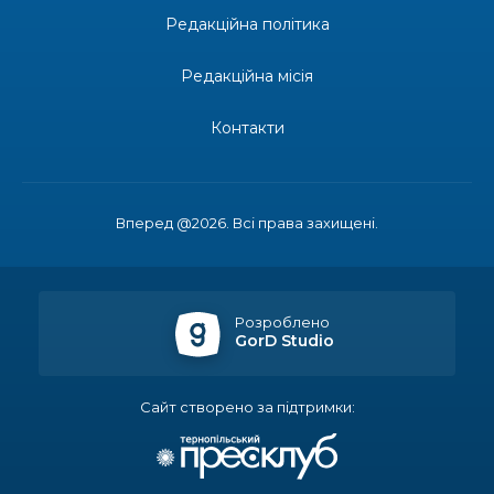
Редакційна політика
14:37
«Дві музи» у Рівному: свято краси, мистецтва
та натхнення!
28 лип
Редакційна місія
14:31
Зустріч провідних спортсменів і тренерів
Донеччини
Контакти
28 лип
14:23
Одна з найяскравіших постатей Бахмута –
Борис Сергійович Вальх, видатний лікар,
28 лип
епідеміолог, зоолог
Вперед @2026. Всі права захищені.
13:19
Бахмутських медичних працівників привітали з
професійним святом
25 лип
Розроблено
GorD Studio
13:10
Літо, враження, творчість
24 лип
Сайт створено за підтримки:
14:38
Кабмін запровадив персональне фінансування
соцпослуг для ВПО: кошти надходитимуть на
23 лип
спецрахунки