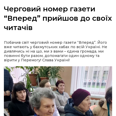
Черговий номер газети
“Вперед” прийшов до своїх
читачів
а
газети
Побачив світ черговий номер газети “Вперед”. Його
вже читають у бахмутських хабах по всій Україні. Не
дивлячись ні на що, ми з вами – єдина громада, ми
ійна політика
повинні бути разом, допомагати один одному та
вірити у Перемогу! Слава Україні!
ійна місія
ти