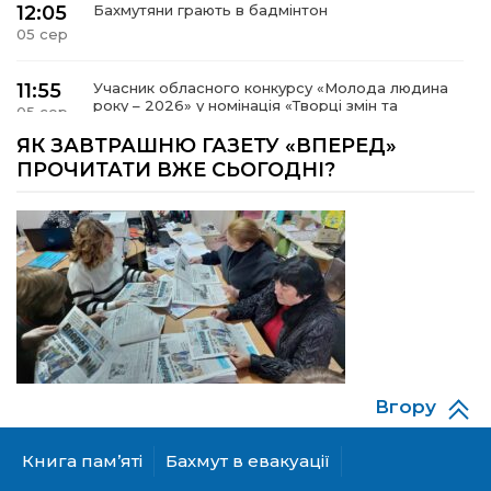
12:05
Бахмутяни грають в бадмінтон
05 сер
11:55
Учасник обласного конкурсу «Молода людина
року – 2026» у номінація «Творці змін та
05 сер
можливостей» Владислав Воробйов
ЯК ЗАВТРАШНЮ ГАЗЕТУ «ВПЕРЕД»
ПРОЧИТАТИ ВЖЕ СЬОГОДНІ?
15:18
Мобільні клініки надали медичну допомогу 4
810 жителям Донеччини
03 сер
09:27
ВПО можуть не платити за частину
комунальних послуг: про що йдеться
03 сер
14:12
Досі ВПО? Юристка розповіла, коли
переселенці втрачають виплати та статус
01 сер
внутрішньо переміщеної особи
Вгору
14:04
Учасниця обласного конкурсу «Молода
людина року – 2026» у номінації «Пульс життя»
01 сер
Аліна Кулик
Книга пам’яті
Бахмут в евакуації