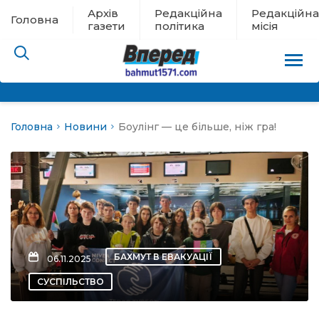
Архів
Редакційна
Редакційна
Головна
газети
політика
місія
Головна
Новини
Боулінг — це більше, ніж гра!
пам’яті
 в евакуації
льство
ні новини
БАХМУТ В ЕВАКУАЦІЇ
06.11.2025
цина
СУСПІЛЬСТВО