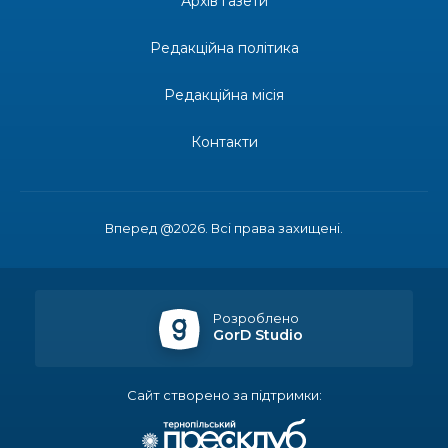
Архів газети
28 лип
Редакційна політика
14:23
Одна з найяскравіших постатей Бахмута –
Борис Сергійович Вальх, видатний лікар,
28 лип
епідеміолог, зоолог
Редакційна місія
13:19
Бахмутських медичних працівників привітали з
Контакти
професійним святом
25 лип
13:10
Літо, враження, творчість
24 лип
Вперед @2026. Всі права захищені.
14:38
Кабмін запровадив персональне фінансування
соцпослуг для ВПО: кошти надходитимуть на
23 лип
спецрахунки
Розроблено
GorD Studio
16:39
Іпотеку для ВПО спростили, але з одним
нюансом: деталі оновленої “єОселі”
22 лип
Сайт створено за підтримки:
16:34
Перемога бахмутян на фіналі Кубка України з
легкоатлетичних метань
22 лип