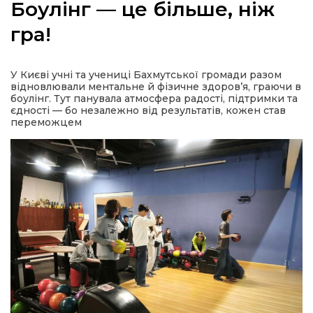
Боулінг — це більше, ніж
гра!
а
У Києві учні та учениці Бахмутської громади разом
відновлювали ментальне й фізичне здоров’я, граючи в
боулінг. Тут панувала атмосфера радості, підтримки та
газети
єдності — бо незалежно від результатів, кожен став
переможцем
ійна політика
ійна місія
ти