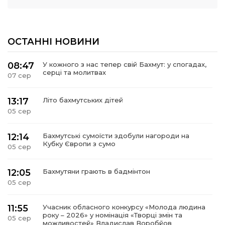
ОСТАННІ НОВИНИ
08:47
У кожного з нас тепер свій Бахмут: у спогадах,
серці та молитвах
07 сер
13:17
Літо бахмутських дітей
05 сер
12:14
Бахмутські сумоїсти здобули нагороди на
Кубку Європи з сумо
05 сер
12:05
Бахмутяни грають в бадмінтон
05 сер
11:55
Учасник обласного конкурсу «Молода людина
року – 2026» у номінація «Творці змін та
05 сер
можливостей» Владислав Воробйов