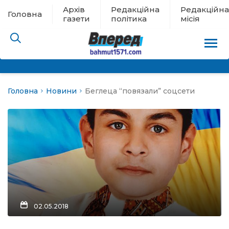
Архів
Редакційна
Редакційна
Головна
газети
політика
місія
Головна
Новини
Беглеца “повязали” соцсети
пам’яті
 в евакуації
льство
ні новини
цина
02.05.2018