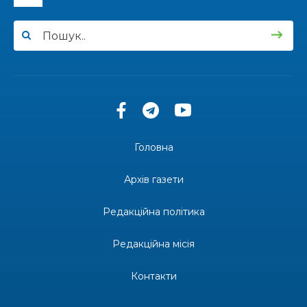
13:33
Юні мешканці Бахмутської громади у Харкові
долучилися до проєкту «Радість у дитячих
30 лип
усмішках»
13:27
Інформація про фінансування матеріальної
допомоги мешканцям Бахмутської міської
30 лип
територіальної громади
14:37
«Дві музи» у Рівному: свято краси, мистецтва
та натхнення!
28 лип
Головна
14:31
Зустріч провідних спортсменів і тренерів
Донеччини
Архів газети
28 лип
Редакційна політика
14:23
Одна з найяскравіших постатей Бахмута –
Борис Сергійович Вальх, видатний лікар,
28 лип
епідеміолог, зоолог
Редакційна місія
13:19
Бахмутських медичних працівників привітали з
Контакти
професійним святом
25 лип