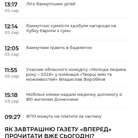
13:17
Літо бахмутських дітей
05 сер
12:14
Бахмутські сумоїсти здобули нагороди на
Кубку Європи з сумо
05 сер
12:05
Бахмутяни грають в бадмінтон
05 сер
11:55
Учасник обласного конкурсу «Молода людина
року – 2026» у номінація «Творці змін та
05 сер
можливостей» Владислав Воробйов
15:18
Мобільні клініки надали медичну допомогу 4
810 жителям Донеччини
03 сер
09:27
ВПО можуть не платити за частину
комунальних послуг: про що йдеться
03 сер
ЯК ЗАВТРАШНЮ ГАЗЕТУ «ВПЕРЕД»
ПРОЧИТАТИ ВЖЕ СЬОГОДНІ?