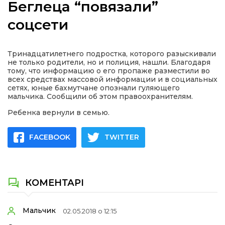
Беглеца “повязали”
соцсети
а
Тринадцатилетнего подростка, которого разыскивали
не только родители, но и полиция, нашли. Благодаря
тому, что информацию о его пропаже разместили во
газети
всех средствах массовой информации и в социальных
сетях, юные бахмутчане опознали гуляющего
мальчика. Сообщили об этом правоохранителям.
ійна політика
Ребенка вернули в семью.
ійна місія
FACEBOOK
TWITTER
ти
КОМЕНТАРІ
Мальчик
02.05.2018 о 12:15