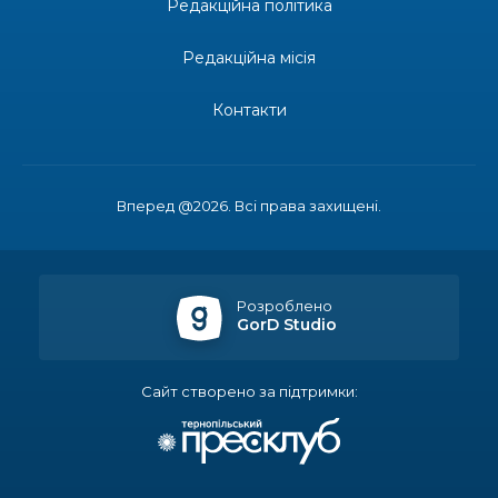
Редакційна політика
13:19
Бахмутських медичних працівників привітали з
професійним святом
25 лип
Редакційна місія
13:10
Літо, враження, творчість
Контакти
24 лип
14:38
Кабмін запровадив персональне фінансування
соцпослуг для ВПО: кошти надходитимуть на
23 лип
Вперед @2026. Всі права захищені.
спецрахунки
16:39
Іпотеку для ВПО спростили, але з одним
нюансом: деталі оновленої “єОселі”
22 лип
Розроблено
GorD Studio
16:34
Перемога бахмутян на фіналі Кубка України з
легкоатлетичних метань
22 лип
Сайт створено за підтримки:
14:44
Бахмутяни грали в парковий волейбол…
21 лип