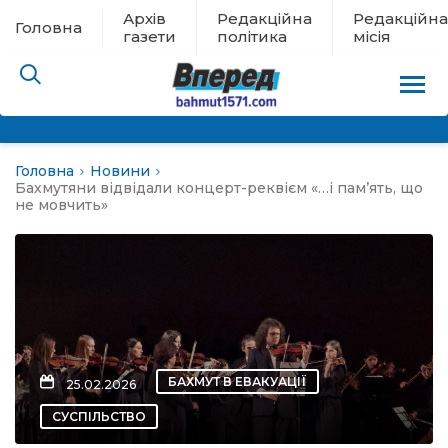
Архів
Редакційна
Редакційна
Головна
газети
політика
місія
Головна
Новини
пам’яті
Бахмутяни відвідали концерт-реквієм «…і пам’ять, що
не мовчить»
 в евакуації
льство
ні новини
БАХМУТ В ЕВАКУАЦІЇ
25.02.2026
цина
СУСПІЛЬСТВО