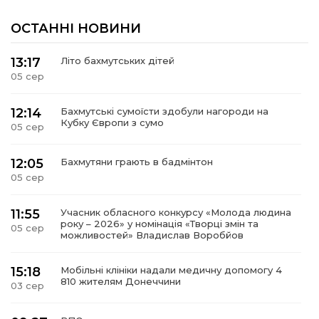
ОСТАННІ НОВИНИ
13:17
Літо бахмутських дітей
05 сер
12:14
Бахмутські сумоїсти здобули нагороди на
Кубку Європи з сумо
05 сер
12:05
Бахмутяни грають в бадмінтон
05 сер
11:55
Учасник обласного конкурсу «Молода людина
року – 2026» у номінація «Творці змін та
05 сер
можливостей» Владислав Воробйов
15:18
Мобільні клініки надали медичну допомогу 4
810 жителям Донеччини
03 сер