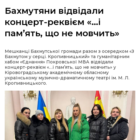
Бахмутяни відвідали
концерт-реквієм «…і
пам’ять, що не мовчить»
а
газети
Мешканці Бахмутської громади разом з осередком «З
Бахмутом у серці. Кропивницький» та гуманітарним
хабом «Єднання» Покровської МВА відвідали
ійна політика
концерт-реквієм «…і пам’ять, що не мовчить» у
Кіровоградському академічному обласному
українському музично-драматичному театрі ім. М. Л.
ійна місія
Кропивницького.
ти