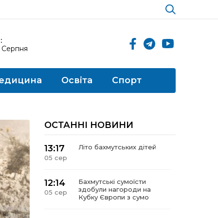
:
6 Серпня
едицина
Освіта
Спорт
ОСТАННІ НОВИНИ
13:17
Літо бахмутських дітей
05 сер
12:14
Бахмутські сумоїсти
здобули нагороди на
05 сер
Кубку Європи з сумо