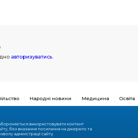
р
ідно
авторизуватись
.
пільство
Народні новини
Медицина
Освіта
абороняється використовувати контент
айту, без вказання посилання на джерело та
зволу адміністрації сайту.