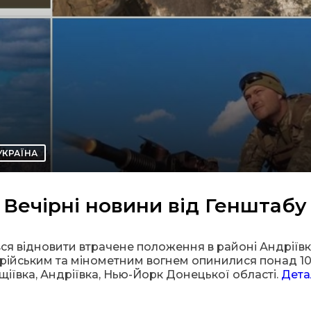
УКРАЇНА
Вечірні новини від Генштабу
я відновити втрачене положення в районі Андріївк
лерійським та мінометним вогнем опинилися понад 1
ліщіївка, Андріївка, Нью-Йорк Донецької області.
Дета