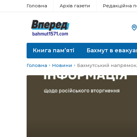
Головна
Архів газети
Редакційна п
Книга пам’яті
Бахмут в евакуа
Головна
Новини
Бахмутський напрямок. 