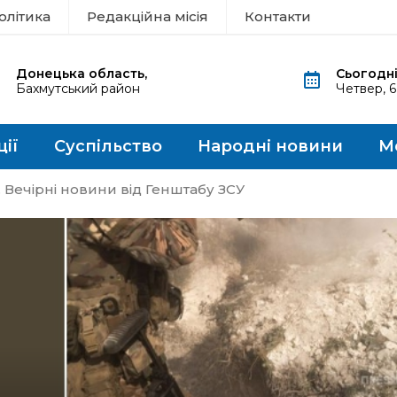
олітика
Редакційна місія
Контакти
Донецька область,
Сьогодні
Бахмутський район
Четвер, 
ції
Суспільство
Народні новини
М
Вечірні новини від Генштабу ЗСУ