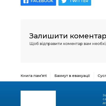
FACEBOOK
TWITTER
Залишити комента
Щоб відправити коментар вам необх
Книга пам’яті
Бахмут в евакуації
Сус
З
с
до