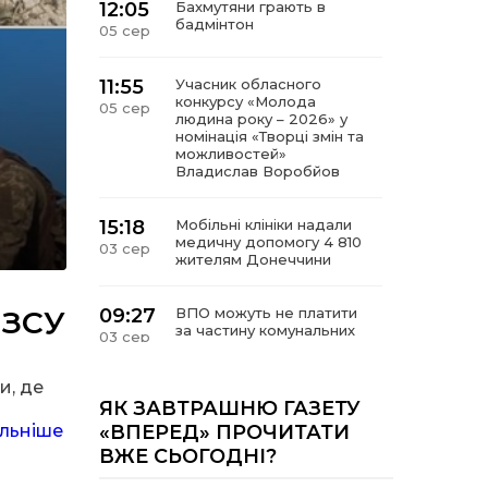
12:05
Бахмутяни грають в
бадмінтон
05 сер
11:55
Учасник обласного
конкурсу «Молода
05 сер
людина року – 2026» у
номінація «Творці змін та
можливостей»
Владислав Воробйов
15:18
Мобільні клініки надали
медичну допомогу 4 810
03 сер
жителям Донеччини
 ЗСУ
09:27
ВПО можуть не платити
за частину комунальних
03 сер
послуг: про що йдеться
и, де
14:12
Досі ВПО? Юристка
ЯК ЗАВТРАШНЮ ГАЗЕТУ
0
розповіла, коли
01 сер
льніше
«ВПЕРЕД» ПРОЧИТАТИ
переселенці втрачають
ВЖЕ СЬОГОДНІ?
виплати та статус
внутрішньо переміщеної