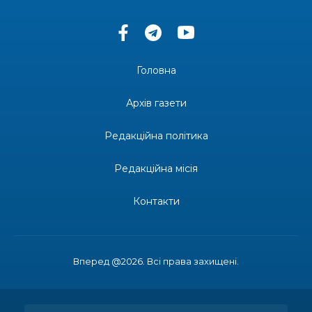
13:33
Юні мешканці Бахмутської громади у Харкові
долучилися до проєкту «Радість у дитячих
30 лип
усмішках»
Головна
13:27
Інформація про фінансування матеріальної
допомоги мешканцям Бахмутської міської
30 лип
Архів газети
територіальної громади
Редакційна політика
14:37
«Дві музи» у Рівному: свято краси, мистецтва
та натхнення!
28 лип
Редакційна місія
14:31
Зустріч провідних спортсменів і тренерів
Донеччини
Контакти
28 лип
14:23
Одна з найяскравіших постатей Бахмута –
Борис Сергійович Вальх, видатний лікар,
28 лип
епідеміолог, зоолог
Вперед @2026. Всі права захищені.
13:19
Бахмутських медичних працівників привітали з
професійним святом
25 лип