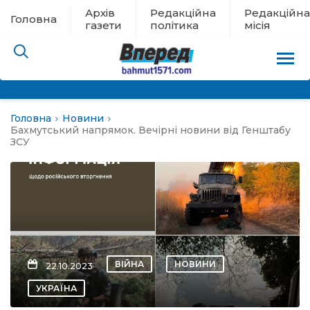
Архів
Редакційна
Редакційна
Головна
газети
політика
місія
Головна
Новини
пам’яті
Бахмутський напрямок. Вечірні новини від Генштабу
ЗСУ
 в евакуації
льство
ні новини
ВІЙНА
НОВИНИ
22.10.2023
цина
УКРАЇНА