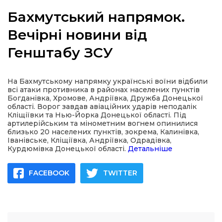
Бахмутський напрямок.
Вечірні новини від
Генштабу ЗСУ
а
газети
На Бахмутському напрямку українські воїни відбили
всі атаки противника в районах населених пунктів
Богданівка, Хромове, Андріївка, Дружба Донецької
ійна політика
області. Ворог завдав авіаційних ударів неподалік
Кліщіївки та Нью-Йорка Донецької області. Під
артилерійським та мінометним вогнем опинилися
ійна місія
близько 20 населених пунктів, зокрема, Калинівка,
Іванівське, Кліщіївка, Андріївка, Одрадівка,
Курдюмівка Донецької області.
Детальніше
ти
FACEBOOK
TWITTER