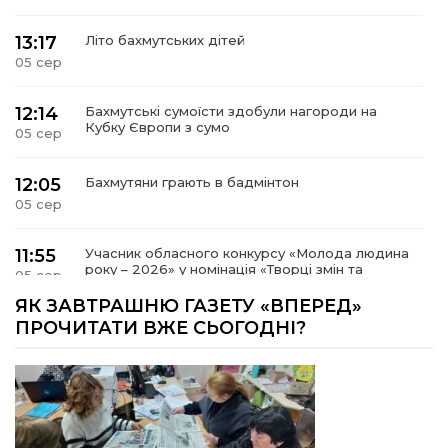
13:17
Літо бахмутських дітей
05 сер
12:14
Бахмутські сумоїсти здобули нагороди на
Кубку Європи з сумо
05 сер
12:05
Бахмутяни грають в бадмінтон
05 сер
11:55
Учасник обласного конкурсу «Молода людина
року – 2026» у номінація «Творці змін та
05 сер
можливостей» Владислав Воробйов
ЯК ЗАВТРАШНЮ ГАЗЕТУ «ВПЕРЕД»
ПРОЧИТАТИ ВЖЕ СЬОГОДНІ?
15:18
Мобільні клініки надали медичну допомогу 4
810 жителям Донеччини
03 сер
09:27
ВПО можуть не платити за частину
комунальних послуг: про що йдеться
03 сер