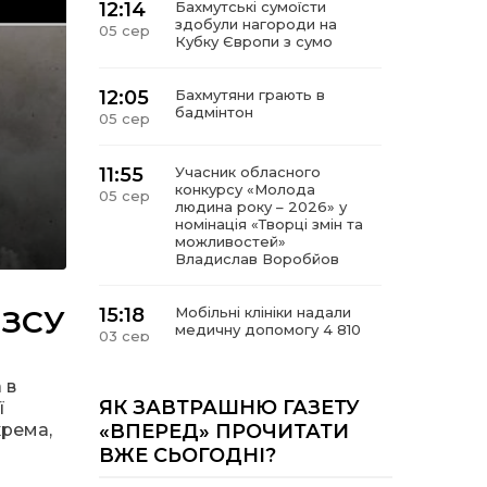
12:14
Бахмутські сумоїсти
здобули нагороди на
05 сер
Кубку Європи з сумо
12:05
Бахмутяни грають в
бадмінтон
05 сер
11:55
Учасник обласного
конкурсу «Молода
05 сер
людина року – 2026» у
номінація «Творці змін та
можливостей»
Владислав Воробйов
 ЗСУ
15:18
Мобільні клініки надали
медичну допомогу 4 810
03 сер
жителям Донеччини
 в
09:27
ВПО можуть не платити
ЯК ЗАВТРАШНЮ ГАЗЕТУ
ї
за частину комунальних
03 сер
крема,
«ВПЕРЕД» ПРОЧИТАТИ
послуг: про що йдеться
ВЖЕ СЬОГОДНІ?