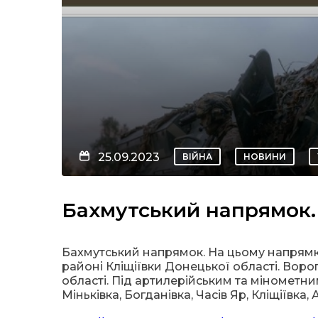
25.09.2023
ВІЙНА
НОВИНИ
Бахмутський напрямок. 
Бахмутський напрямок. На цьому напрямк
районі Кліщіївки Донецької області. Воро
області. Під артилерійським та мінометни
Міньківка, Богданівка, Часів Яр, Кліщіївка