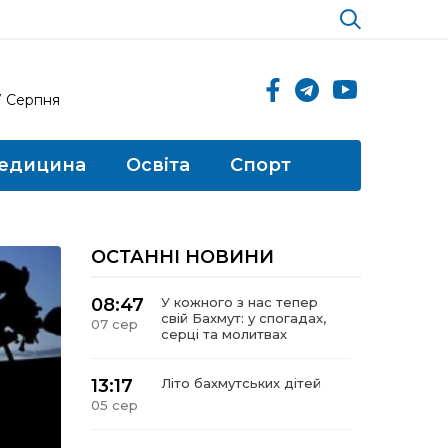
7 Серпня
едицина
Освіта
Спорт
ОСТАННІ НОВИНИ
08:47
У кожного з нас тепер
свій Бахмут: у спогадах,
07 сер
серці та молитвах
13:17
Літо бахмутських дітей
05 сер