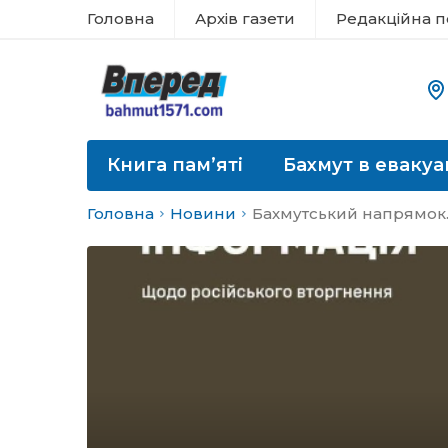
Головна
Архів газети
Редакційна п
Книга пам’яті
Бахмут в евакуа
Головна
Новини
Бахмутський напрямок. 