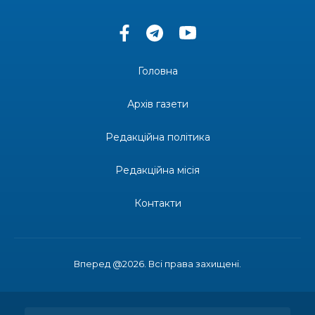
13:33
Юні мешканці Бахмутської громади у Харкові
долучилися до проєкту «Радість у дитячих
30 лип
усмішках»
Головна
13:27
Інформація про фінансування матеріальної
допомоги мешканцям Бахмутської міської
30 лип
Архів газети
територіальної громади
Редакційна політика
14:37
«Дві музи» у Рівному: свято краси, мистецтва
та натхнення!
28 лип
Редакційна місія
14:31
Зустріч провідних спортсменів і тренерів
Донеччини
Контакти
28 лип
14:23
Одна з найяскравіших постатей Бахмута –
Борис Сергійович Вальх, видатний лікар,
28 лип
епідеміолог, зоолог
Вперед @2026. Всі права захищені.
13:19
Бахмутських медичних працівників привітали з
професійним святом
25 лип