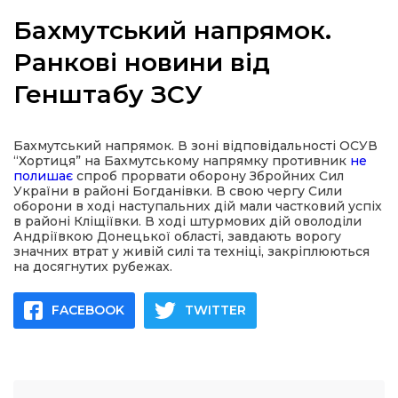
Бахмутський напрямок.
Ранкові новини від
Генштабу ЗСУ
а
газети
Бахмутський напрямок. В зоні відповідальності ОСУВ
“Хортиця” на Бахмутському напрямку противник
не
полишає
спроб прорвати оборону Збройних Сил
ійна політика
України в районі Богданівки. В свою чергу Сили
оборони в ході наступальних дій мали частковий успіх
в районі Кліщіївки. В ході штурмових дій оволоділи
ійна місія
Андріївкою Донецької області, завдають ворогу
значних втрат у живій силі та техніці, закріплюються
на досягнутих рубежах.
ти
FACEBOOK
TWITTER