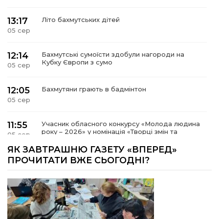
13:17
Літо бахмутських дітей
05 сер
12:14
Бахмутські сумоїсти здобули нагороди на
Кубку Європи з сумо
05 сер
12:05
Бахмутяни грають в бадмінтон
05 сер
11:55
Учасник обласного конкурсу «Молода людина
року – 2026» у номінація «Творці змін та
05 сер
можливостей» Владислав Воробйов
ЯК ЗАВТРАШНЮ ГАЗЕТУ «ВПЕРЕД»
ПРОЧИТАТИ ВЖЕ СЬОГОДНІ?
15:18
Мобільні клініки надали медичну допомогу 4
810 жителям Донеччини
03 сер
09:27
ВПО можуть не платити за частину
комунальних послуг: про що йдеться
03 сер