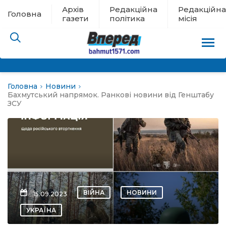
Архів
Редакційна
Редакційна
Головна
газети
політика
місія
Головна
Новини
пам’яті
Бахмутський напрямок. Ранкові новини від Генштабу
ЗСУ
 в евакуації
льство
ні новини
ВІЙНА
НОВИНИ
15.09.2023
цина
УКРАЇНА