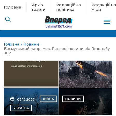
Архів
Редакційна
Редакційна
Головна
газети
політика
місія
Головна
Новини
пам’яті
Бахмутський напрямок. Ранкові новини від Генштабу
ЗСУ
 в евакуації
льство
ні новини
ВІЙНА
НОВИНИ
03.12.2023
цина
УКРАЇНА