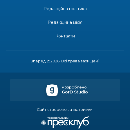
Редакційна політика
14:37
«Дві музи» у Рівному: свято краси, мистецтва
та натхнення!
28 лип
Редакційна місія
14:31
Зустріч провідних спортсменів і тренерів
Донеччини
Контакти
28 лип
14:23
Одна з найяскравіших постатей Бахмута –
Борис Сергійович Вальх, видатний лікар,
28 лип
епідеміолог, зоолог
Вперед @2026. Всі права захищені.
13:19
Бахмутських медичних працівників привітали з
професійним святом
25 лип
Розроблено
GorD Studio
13:10
Літо, враження, творчість
24 лип
Сайт створено за підтримки:
14:38
Кабмін запровадив персональне фінансування
соцпослуг для ВПО: кошти надходитимуть на
23 лип
спецрахунки