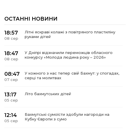
ОСТАННІ НОВИНИ
18:57
Літні яскраві колажі з повітряного пластиліну
руками дітей
08 сер
18:47
У Дніпрі відзначили переможців обласного
конкурсу «Молода людина року – 2026»
08 сер
08:47
У кожного з нас тепер свій Бахмут: у спогадах,
серці та молитвах
07 сер
13:17
Літо бахмутських дітей
05 сер
12:14
Бахмутські сумоїсти здобули нагороди на
Кубку Європи з сумо
05 сер