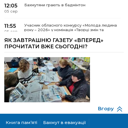
12:05
Бахмутяни грають в бадмінтон
05 сер
11:55
Учасник обласного конкурсу «Молода людина
року – 2026» у номінація «Творці змін та
05 сер
можливостей» Владислав Воробйов
ЯК ЗАВТРАШНЮ ГАЗЕТУ «ВПЕРЕД»
ПРОЧИТАТИ ВЖЕ СЬОГОДНІ?
15:18
Мобільні клініки надали медичну допомогу 4
810 жителям Донеччини
03 сер
09:27
ВПО можуть не платити за частину
комунальних послуг: про що йдеться
03 сер
14:12
Досі ВПО? Юристка розповіла, коли
переселенці втрачають виплати та статус
01 сер
внутрішньо переміщеної особи
Вгору
14:04
Учасниця обласного конкурсу «Молода
людина року – 2026» у номінації «Пульс життя»
01 сер
Аліна Кулик
Книга пам’яті
Бахмут в евакуації