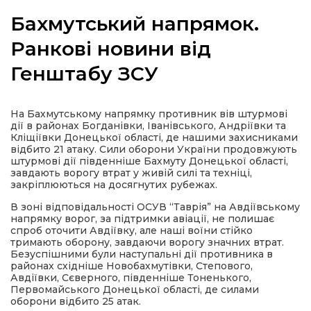
Бахмутський напрямок.
Ранкові новини від
Генштабу ЗСУ
а
газети
На Бахмутському напрямку противник вів штурмові
дії в районах Богданівки, Іванівського, Андріївки та
Кліщіївки Донецької області, де нашими захисниками
ійна політика
відбито 21 атаку. Сили оборони України продовжують
штурмові дії південніше Бахмуту Донецької області,
завдають ворогу втрат у живій силі та техніці,
ійна місія
закріплюються на досягнутих рубежах.
В зоні відповідальності ОСУВ “Таврія” на Авдіївському
напрямку ворог, за підтримки авіації, не полишає
ти
спроб оточити Авдіївку, але наші воїни стійко
тримають оборону, завдаючи ворогу значних втрат.
Безуспішними були наступальні дії противника в
районах східніше Новобахмутівки, Степового,
Авдіївки, Сєверного, південніше Тоненького,
Первомайського Донецької області, де силами
оборони відбито 25 атак.