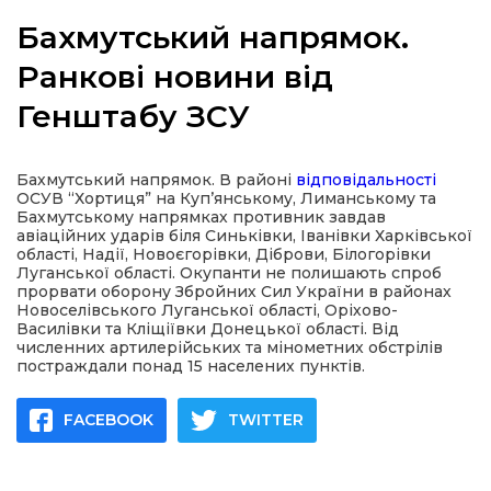
Бахмутський напрямок.
Ранкові новини від
Генштабу ЗСУ
а
газети
Бахмутський напрямок. В районі
відповідальності
ОСУВ “Хортиця” на Куп’янському, Лиманському та
Бахмутському напрямках противник завдав
ійна політика
авіаційних ударів біля Синьківки, Іванівки Харківської
області, Надії, Новоєгорівки, Діброви, Білогорівки
Луганської області. Окупанти не полишають спроб
ійна місія
прорвати оборону Збройних Сил України в районах
Новоселівського Луганської області, Оріхово-
Василівки та Кліщіївки Донецької області. Від
ти
численних артилерійських та мінометних обстрілів
постраждали понад 15 населених пунктів.
FACEBOOK
TWITTER