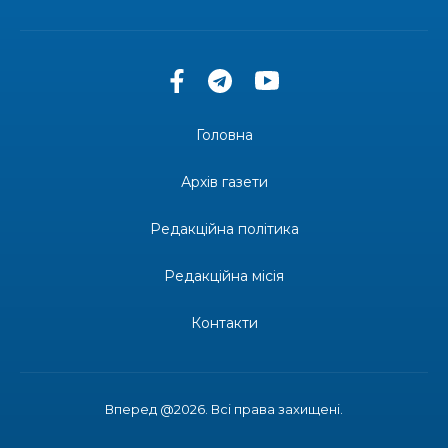
13:27
Інформація про фінансування матеріальної
допомоги мешканцям Бахмутської міської
30 лип
територіальної громади
14:37
«Дві музи» у Рівному: свято краси, мистецтва
та натхнення!
28 лип
Головна
14:31
Зустріч провідних спортсменів і тренерів
Донеччини
Архів газети
28 лип
Редакційна політика
14:23
Одна з найяскравіших постатей Бахмута –
Борис Сергійович Вальх, видатний лікар,
28 лип
епідеміолог, зоолог
Редакційна місія
13:19
Бахмутських медичних працівників привітали з
Контакти
професійним святом
25 лип
13:10
Літо, враження, творчість
24 лип
Вперед @2026. Всі права захищені.