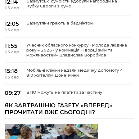
12:14
Бахмутські сумоїсти здобули нагороди на
Кубку Європи з сумо
05 сер
12:05
Бахмутяни грають в бадмінтон
05 сер
11:55
Учасник обласного конкурсу «Молода людина
року – 2026» у номінація «Творці змін та
05 сер
можливостей» Владислав Воробйов
15:18
Мобільні клініки надали медичну допомогу 4
810 жителям Донеччини
03 сер
09:27
ВПО можуть не платити за частину
комунальних послуг: про що йдеться
03 сер
ЯК ЗАВТРАШНЮ ГАЗЕТУ «ВПЕРЕД»
ПРОЧИТАТИ ВЖЕ СЬОГОДНІ?
14:12
Досі ВПО? Юристка розповіла, коли
переселенці втрачають виплати та статус
01 сер
внутрішньо переміщеної особи