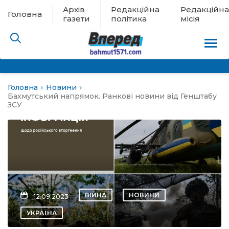
Архів
Редакційна
Редакційна
Головна
газети
політика
місія
Головна
Новини
пам’яті
Бахмутський напрямок. Ранкові новини від Генштабу
ЗСУ
 в евакуації
льство
ні новини
ВІЙНА
НОВИНИ
12.09.2023
цина
УКРАЇНА