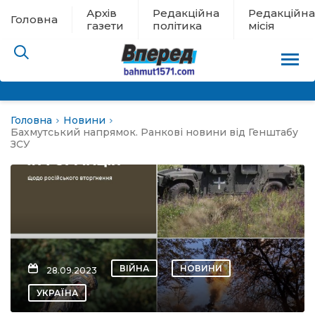
Архів
Редакційна
Редакційна
Головна
газети
політика
місія
Головна
Новини
пам’яті
Бахмутський напрямок. Ранкові новини від Генштабу
ЗСУ
 в евакуації
льство
ні новини
ВІЙНА
НОВИНИ
28.09.2023
цина
УКРАЇНА