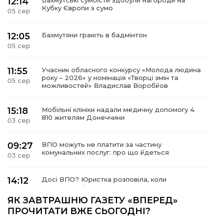
12:14
Бахмутські сумоїсти здобули нагороди на
Кубку Європи з сумо
05 сер
12:05
Бахмутяни грають в бадмінтон
05 сер
11:55
Учасник обласного конкурсу «Молода людина
року – 2026» у номінація «Творці змін та
05 сер
можливостей» Владислав Воробйов
15:18
Мобільні клініки надали медичну допомогу 4
810 жителям Донеччини
03 сер
09:27
ВПО можуть не платити за частину
комунальних послуг: про що йдеться
03 сер
14:12
Досі ВПО? Юристка розповіла, коли
переселенці втрачають виплати та статус
01 сер
внутрішньо переміщеної особи
ЯК ЗАВТРАШНЮ ГАЗЕТУ «ВПЕРЕД»
ПРОЧИТАТИ ВЖЕ СЬОГОДНІ?
Учасниця обласного конкурсу «Молода