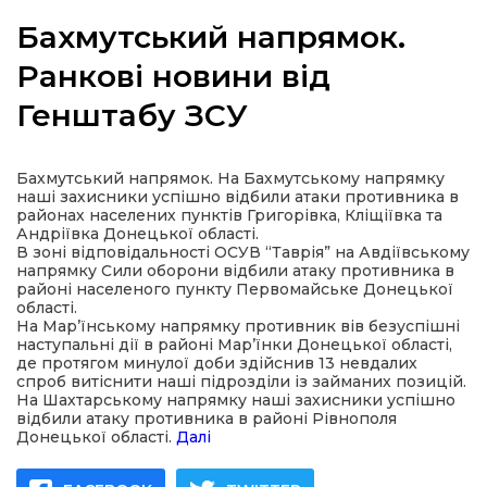
Бахмутський напрямок.
Ранкові новини від
Генштабу ЗСУ
а
газети
Бахмутський напрямок. На Бахмутському напрямку
наші захисники успішно відбили атаки противника в
районах населених пунктів Григорівка, Кліщіївка та
ійна політика
Андріївка Донецької області.
В зоні відповідальності ОСУВ “Таврія” на Авдіївському
напрямку Сили оборони відбили атаку противника в
ійна місія
районі населеного пункту Первомайське Донецької
області.
На Мар’їнському напрямку противник вів безуспішні
ти
наступальні дії в районі Мар’їнки Донецької області,
де протягом минулої доби здійснив 13 невдалих
спроб витіснити наші підрозділи із займаних позицій.
На Шахтарському напрямку наші захисники успішно
відбили атаку противника в районі Рівнополя
Донецької області.
Далі