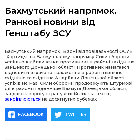
Бахмутський напрямок.
Ранкові новини від
Генштабу ЗСУ
а
газети
Бахмутський напрямок. В зоні відповідальності ОСУВ
“Хортиця” на Бахмутському напрямку Сили оборони
успішно відбили атаки противника в районі західніше
ійна політика
Зайцевого Донецької області. Противник намагався
відновити втрачене положення в районі північно-
східніше та східніше Андріївки Донецької області,
ійна місія
успіхів не мав. Сили оборони продовжують штурмові
дії в районі південніше Бахмута Донецької області,
завдають ворогу втрат у живій силі та техніці,
ти
закріплюються
на досягнутих рубежах.
FACEBOOK
TWITTER