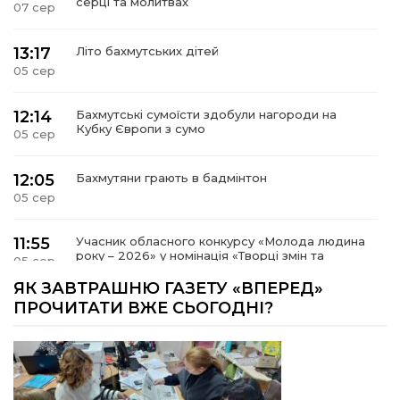
серці та молитвах
07 сер
13:17
Літо бахмутських дітей
05 сер
12:14
Бахмутські сумоїсти здобули нагороди на
Кубку Європи з сумо
05 сер
12:05
Бахмутяни грають в бадмінтон
05 сер
11:55
Учасник обласного конкурсу «Молода людина
року – 2026» у номінація «Творці змін та
05 сер
можливостей» Владислав Воробйов
ЯК ЗАВТРАШНЮ ГАЗЕТУ «ВПЕРЕД»
ПРОЧИТАТИ ВЖЕ СЬОГОДНІ?
15:18
Мобільні клініки надали медичну допомогу 4
810 жителям Донеччини
03 сер
09:27
ВПО можуть не платити за частину
комунальних послуг: про що йдеться
03 сер