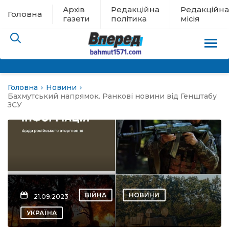
Архів
Редакційна
Редакційна
Головна
газети
політика
місія
Головна
Новини
пам’яті
Бахмутський напрямок. Ранкові новини від Генштабу
ЗСУ
 в евакуації
льство
ні новини
ВІЙНА
НОВИНИ
21.09.2023
цина
УКРАЇНА