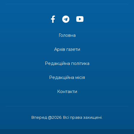
30 лип
13:33
Юні мешканці Бахмутської громади у Харкові
долучилися до проєкту «Радість у дитячих
30 лип
усмішках»
Головна
13:27
Інформація про фінансування матеріальної
допомоги мешканцям Бахмутської міської
30 лип
Архів газети
територіальної громади
Редакційна політика
14:37
«Дві музи» у Рівному: свято краси, мистецтва
та натхнення!
28 лип
Редакційна місія
14:31
Зустріч провідних спортсменів і тренерів
Донеччини
Контакти
28 лип
14:23
Одна з найяскравіших постатей Бахмута –
Борис Сергійович Вальх, видатний лікар,
28 лип
епідеміолог, зоолог
Вперед @2026. Всі права захищені.
13:19
Бахмутських медичних працівників привітали з