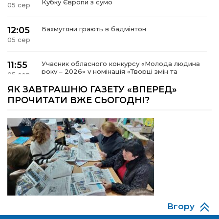
Кубку Європи з сумо
05 сер
12:05
Бахмутяни грають в бадмінтон
05 сер
11:55
Учасник обласного конкурсу «Молода людина
року – 2026» у номінація «Творці змін та
05 сер
можливостей» Владислав Воробйов
ЯК ЗАВТРАШНЮ ГАЗЕТУ «ВПЕРЕД»
ПРОЧИТАТИ ВЖЕ СЬОГОДНІ?
15:18
Мобільні клініки надали медичну допомогу 4
810 жителям Донеччини
03 сер
09:27
ВПО можуть не платити за частину
комунальних послуг: про що йдеться
03 сер
14:12
Досі ВПО? Юристка розповіла, коли
переселенці втрачають виплати та статус
01 сер
внутрішньо переміщеної особи
Вгору
14:04
Учасниця обласного конкурсу «Молода