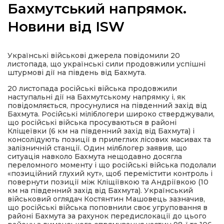
Бахмутський напрямок.
Новини від ISW
а
Українські військові джерела повідомили 20
листопада, що українські сили продовжили успішні
штурмові дії на південь від Бахмута.
газети
20 листопада російські війська продовжили
наступальні дії на Бахмутському напрямку і, як
ійна політика
повідомляється, просунулися на південний захід від
Бахмута. Російські міліблогери широко стверджували,
що російські війська просуваються в районі
Кліщеївки (6 км на південний захід від Бахмута) і
ійна місія
консолідують позиції в прилеглих лісових масивах та
залізничній станції. Один мілблогер заявив, що
ситуація навколо Бахмута нещодавно досягла
ти
переломного моменту і що російські війська подолали
«позиційний глухий кут», щоб перемістити контроль і
повернути позиції між Кліщіївкою та Андріївкою (10
км на південний захід від Бахмута). Український
військовий оглядач Костянтин Машовець зазначив,
що російські війська поповнили своє угруповання в
районі Бахмута за рахунок передислокації до цього