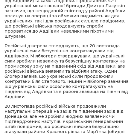
від Авдіївки) та самої Авдіївки. Представник 47-ї
української механізованої бригади Дмитро Лазуткін
зазначив, що нещодавній снігопад у районі Авдіївки
вплинув на операції та обмежив видимість як для
українських, так і для російських сил, але повідомив,
що російські війська продовжують спроби
прорватися до Авдіївки невеликими піхотними
штурами.
Російські джерела стверджують, що 20 листопада
українські сили безуспішно контратакували під
Авдіївкою. Мілблогери стверджували, що українські
сили зробили невелику та безуспішну контратаку на
промислову зону на південний схід від Авдіївки, але
російські війська виявили та відбили атаку. Один
блогер заявив, що українські сили продовжили
контратаки біля Степового. Інший міліблогер зазначив,
що українські сили особливо контратакують на
південь від Авдіївки та в районі звалища на північ від
Авдіївки.
20 листопада російські війська продовжили
наступальні операції на захід та південний захід від
Донецька, але не зробили жодних заявлених чи
підтверджених наступів. Український генеральний
штаб повідомив, що російські війська безуспішно
атакували райони Красногорівка та Мар’їнка (обидві