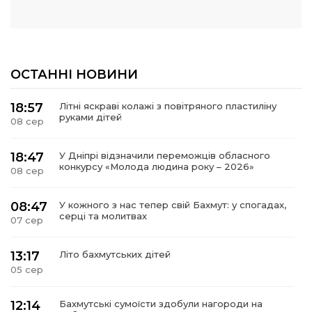
ОСТАННІ НОВИНИ
18:57
Літні яскраві колажі з повітряного пластиліну
руками дітей
08 сер
18:47
У Дніпрі відзначили переможців обласного
конкурсу «Молода людина року – 2026»
08 сер
08:47
У кожного з нас тепер свій Бахмут: у спогадах,
серці та молитвах
07 сер
13:17
Літо бахмутських дітей
05 сер
12:14
Бахмутські сумоїсти здобули нагороди на