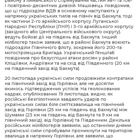
району з лиманського спрямування частин 98-ї та 106-
ї повітряно-десантних дивізій. Машовець повідомив,
що ці підрозділи ВДВ в основному наступають у
напрямку українських тилів на північ від Бахмута, тоді
як частини 2-го армійського корпусу Луганської
Народної Республіки (ЛНР) і 3-го армійського корпусу
(західного або Центрального військового округу).
ведуть бойові дії на південь від Бахмута. Інший
мілблогер також заявив, що в районі Бахмута воюють
підрозділи Північного флоту, зокрема його 200-та
мотострілецька бригада. Український Генштаб
повідомив про безуспішні атаки росіян у районі
Кліщіївки, Андріївки та на схід від Південного (20 км
на південний захід від Бахмута).
20 листопада українські сили продовжили контратаки
на північний захід від Горлівки, але не досягли
якихось підтверджених успіхів. На геолокованих
кадрах, опублікованих 19 листопада, видно, як
російські безпілотники завдають ударів по
українських силах біля сміттєзвалища на північний
захід від Горлівки (25 км на південь від Бахмута) між
Шумами (23 км на південь від Бахмута та 9 км на
північний захід). від Горлівки) та Південним. Декілька
російських міліблогерів заявили, що останніми днями
українські сили спробували проникнути на територію
звалища в напрямку Горлівки, але заявили, що