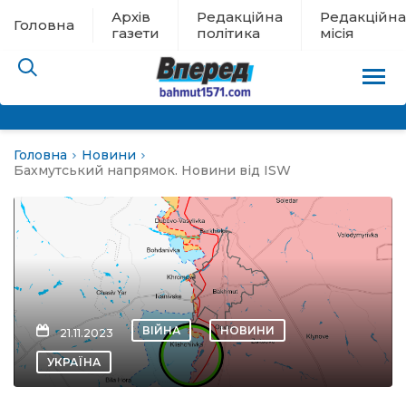
Архів
Редакційна
Редакційна
Головна
газети
політика
місія
Головна
Новини
пам’яті
Бахмутський напрямок. Новини від ISW
 в евакуації
льство
ні новини
ВІЙНА
НОВИНИ
21.11.2023
цина
УКРАЇНА