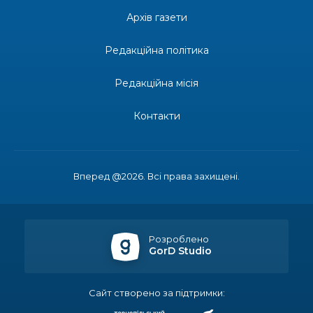
допомоги мешканцям Бахмутської міської
30 лип
Архів газети
територіальної громади
Редакційна політика
14:37
«Дві музи» у Рівному: свято краси, мистецтва
та натхнення!
28 лип
Редакційна місія
14:31
Зустріч провідних спортсменів і тренерів
Донеччини
Контакти
28 лип
14:23
Одна з найяскравіших постатей Бахмута –
Борис Сергійович Вальх, видатний лікар,
28 лип
епідеміолог, зоолог
Вперед @2026. Всі права захищені.
13:19
Бахмутських медичних працівників привітали з
професійним святом
25 лип
Розроблено
GorD Studio
13:10
Літо, враження, творчість
24 лип
Сайт створено за підтримки:
14:38
Кабмін запровадив персональне фінансування