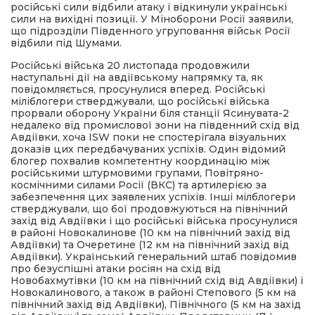
російські сили відбили атаку і відкинули українські
сили на вихідні позиції. У Міноборони Росії заявили,
що підрозділи Південного угруповання військ Росії
відбили під Шумами.
Російські війська 20 листопада продовжили
наступальні дії на авдіївському напрямку та, як
повідомляється, просунулися вперед. Російські
міліблогери стверджували, що російські війська
прорвали оборону України біля станції Ясинувата-2
недалеко від промислової зони на південний схід від
Авдіївки, хоча ISW поки не спостерігала візуальних
доказів цих передбачуваних успіхів. Один відомий
блогер похвалив компетентну координацію між
російськими штурмовими групами, Повітряно-
космічними силами Росії (ВКС) та артилерією за
забезпечення цих заявлених успіхів. Інші мілблогери
стверджували, що бої продовжуються на північний
захід від Авдіївки і що російські війська просунулися
в районі Новокалинове (10 км на північний захід від
Авдіївки) та Очеретине (12 км на північний захід від
Авдіївки). Український генеральний штаб повідомив
про безуспішні атаки росіян на схід від
Новобахмутівки (10 км на північний схід від Авдіївки) і
Новокалинового, а також в районі Степового (5 км на
північний захід від Авдіївки), Північного (5 км на захід