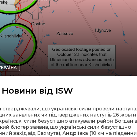
УКРАЇНА
 Новини від ISW
 стверджували, що українські сили провели наступа
дних заявлених чи підтверджених наступів 26 жовтн
країнські сили безуспішно атакували район Богданів
ський блогер заявив, що українські сили безуспішно
ний захід від Бахмута), Андріївка (10 км на південни