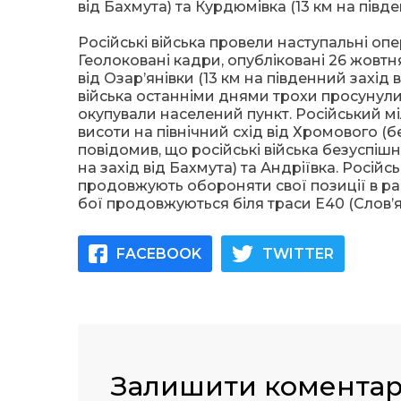
від Бахмута) та Курдюмівка (13 км на півде
Російські війська провели наступальні опе
Геолоковані кадри, опубліковані 26 жовтня
від Озар’янівки (13 км на південний захід
війська останніми днями трохи просунулися
окупували населений пункт. Російський міл
висоти на північний схід від Хромового (
повідомив, що російські війська безуспішн
на захід від Бахмута) та Андріївка. Росій
продовжують обороняти свої позиції в райо
бої продовжуються біля траси Е40 (Слов’
FACEBOOK
TWITTER
Залишити комента