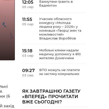
12:05
Бахмутяни грають в
бадмінтон
05 сер
11:55
Учасник обласного
конкурсу «Молода
05 сер
людина року – 2026» у
номінація «Творці змін та
можливостей»
Владислав Воробйов
15:18
Мобільні клініки надали
медичну допомогу 4 810
03 сер
жителям Донеччини
09:27
ВПО можуть не платити
за частину комунальних
03 сер
послуг: про що йдеться
льні
14:12
Досі ВПО? Юристка
ЯК ЗАВТРАШНЮ ГАЗЕТУ
я.
розповіла, коли
01 сер
ки (6
«ВПЕРЕД» ПРОЧИТАТИ
переселенці втрачають
ВЖЕ СЬОГОДНІ?
виплати та статус
внутрішньо переміщеної
й захід