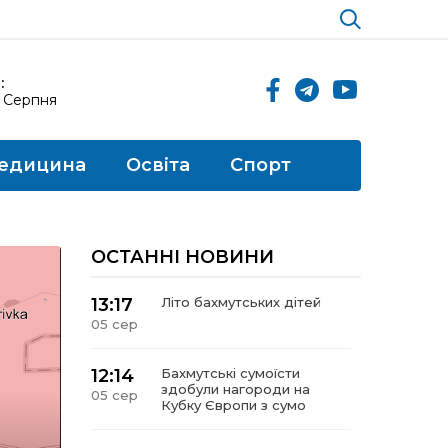
:
6 Серпня
едицина
Освіта
Спорт
ОСТАННІ НОВИНИ
13:17
Літо бахмутських дітей
05 сер
12:14
Бахмутські сумоїсти
здобули нагороди на
05 сер
Кубку Європи з сумо