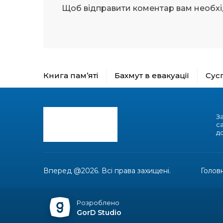
Щоб відправити коментар вам необх
Книга пам’яті
Бахмут в евакуації
Сус
З
с
до
Вперед @2026. Всі права захищені.
Голов
Розроблено
GorD Studio