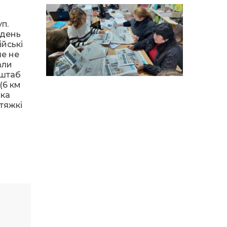
особи
п.
14:04
Учасниця обласного
конкурсу «Молода
вдень
01 сер
людина року – 2026» у
ійські
номінації «Пульс життя»
ле не
Аліна Кулик
али
нштаб
15:58
Літо в Жовтих Водах
(6 км
31 лип
ька
 тяжкі
15:30
Бахмутяни відвідали
Музей науки
31 лип
Національного
університету
«Полтавська політехніка
імені Юрія Кондратюка»
15:24
Бахмутянка Ірина
Денисенко бере участь у
31 лип
конкурсі «Молода
людина року – 2026»