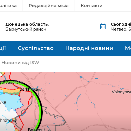
олітика
Редакційна місія
Контакти
Донецька область,
Сьогодні
Бахмутський район
Четвер, 
ції
Суспільство
Народні новини
М
 Новини від ISW