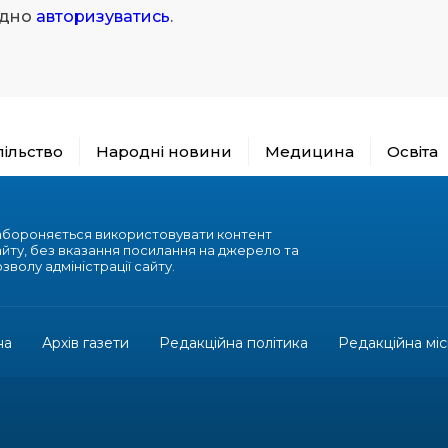
ідно
авторизуватись
.
пільство
Народні новини
Медицина
Освіта
абороняється використовувати контент
айту, без вказання посилання на джерело та
зволу адміністрації сайту.
на
Архів газети
Редакційна політика
Редакційна міс