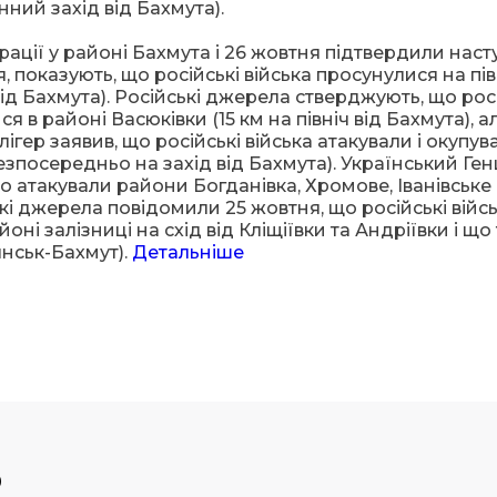
нний захід від Бахмута).
рації у районі Бахмута і 26 жовтня підтвердили насту
, показують, що російські війська просунулися на пі
 від Бахмута). Російські джерела стверджують, що рос
 в районі Васюківки (15 км на північ від Бахмута), а
ігер заявив, що російські війська атакували і окупув
безпосередньо на захід від Бахмута). Український Ге
о атакували райони Богданівка, Хромове, Іванівське 
ські джерела повідомили 25 жовтня, що російські війс
ні залізниці на схід від Кліщіївки та Андріївки і що
янськ-Бахмут).
Детальніше
р