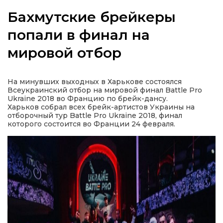
Бахмутские брейкеры
попали в финал на
мировой отбор
а
газети
На минувших выходных в Харькове состоялся
Всеукраинский отбор на мировой финал Battle Pro
Ukraine 2018 во Францию по брейк-дансу.
ійна політика
Харьков собрал всех брейк-артистов Украины на
отборочный тур Battle Pro Ukraine 2018, финал
которого состоится во Франции 24 февраля.
ійна місія
ти