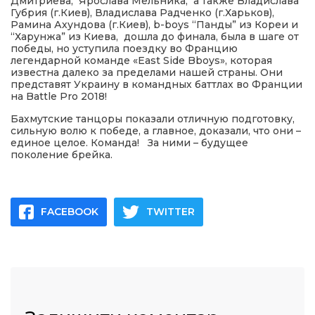
Дмитриева, Ярослава Мельника, а также Владислава
Губрия (г.Киев), Владислава Радченко (г.Харьков),
Рамина Ахундова (г.Киев), b-boys “Панды” из Кореи и
“Харунжа” из Киева, дошла до финала, была в шаге от
победы, но уступила поездку во Францию
легендарной команде «East Side Bboys», которая
известна далеко за пределами нашей страны. Они
представят Украину в командных баттлах во Франции
на Battle Pro 2018!
Бахмутские танцоры показали отличную подготовку,
сильную волю к победе, а главное, доказали, что они –
единое целое. Команда! За ними – будущее
поколение брейка.
FACEBOOK
TWITTER