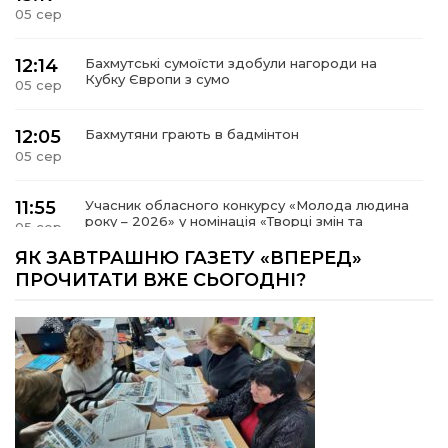
05 сер
12:14
Бахмутські сумоїсти здобули нагороди на
Кубку Європи з сумо
05 сер
12:05
Бахмутяни грають в бадмінтон
05 сер
11:55
Учасник обласного конкурсу «Молода людина
року – 2026» у номінація «Творці змін та
05 сер
можливостей» Владислав Воробйов
ЯК ЗАВТРАШНЮ ГАЗЕТУ «ВПЕРЕД»
ПРОЧИТАТИ ВЖЕ СЬОГОДНІ?
15:18
Мобільні клініки надали медичну допомогу 4
810 жителям Донеччини
03 сер
09:27
ВПО можуть не платити за частину
комунальних послуг: про що йдеться
03 сер
14:12
Досі ВПО? Юристка розповіла, коли
переселенці втрачають виплати та статус