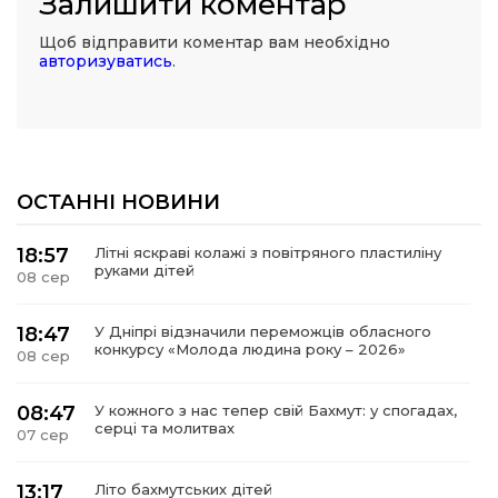
Залишити коментар
Щоб відправити коментар вам необхідно
авторизуватись
.
ОСТАННІ НОВИНИ
18:57
Літні яскраві колажі з повітряного пластиліну
руками дітей
08 сер
18:47
У Дніпрі відзначили переможців обласного
конкурсу «Молода людина року – 2026»
08 сер
08:47
У кожного з нас тепер свій Бахмут: у спогадах,
серці та молитвах
07 сер
13:17
Літо бахмутських дітей