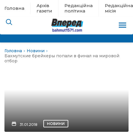
Архів
Редакційна
Редакційна
Головна
газети
політика
місія
Головна
Новини
пам’яті
Бахмутские брейкеры попали в финал на мировой
отбор
 в евакуації
льство
ні новини
цина
НОВИНИ
31.01.2018