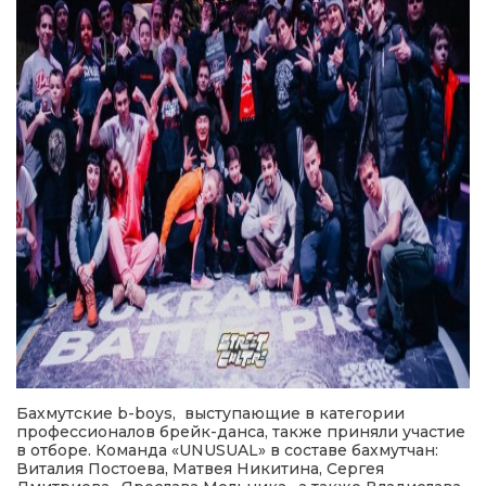
Бахмутские b-boys, выступающие в категории
профессионалов брейк-данса, также приняли участие
в отборе. Команда «UNUSUAL» в составе бахмутчан:
Виталия Постоева, Матвея Никитина, Сергея