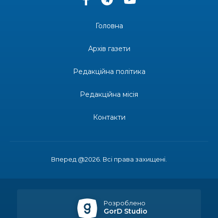
долучилися до проєкту «Радість у дитячих
30 лип
усмішках»
Головна
13:27
Інформація про фінансування матеріальної
допомоги мешканцям Бахмутської міської
30 лип
Архів газети
територіальної громади
Редакційна політика
14:37
«Дві музи» у Рівному: свято краси, мистецтва
та натхнення!
28 лип
Редакційна місія
14:31
Зустріч провідних спортсменів і тренерів
Донеччини
Контакти
28 лип
14:23
Одна з найяскравіших постатей Бахмута –
Борис Сергійович Вальх, видатний лікар,
28 лип
епідеміолог, зоолог
Вперед @2026. Всі права захищені.
13:19
Бахмутських медичних працівників привітали з
професійним святом
25 лип
Розроблено
GorD Studio
13:10
Літо, враження, творчість