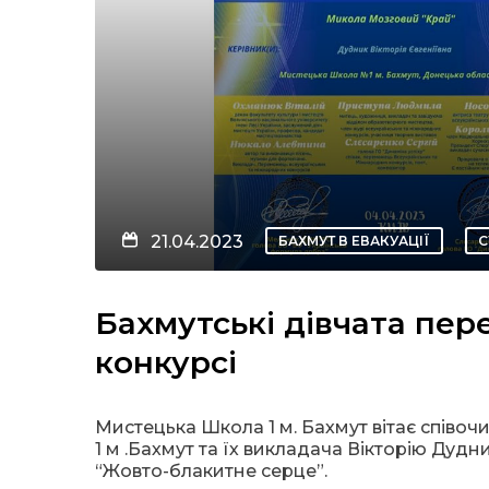
21.04.2023
БАХМУТ В ЕВАКУАЦІЇ
С
Бахмутські дівчата пер
конкурсі
Мистецька Школа 1 м. Бахмут вітає співоч
1 м .Бахмут та їх викладача Вікторію Дуд
“Жовто-блакитне серце”.