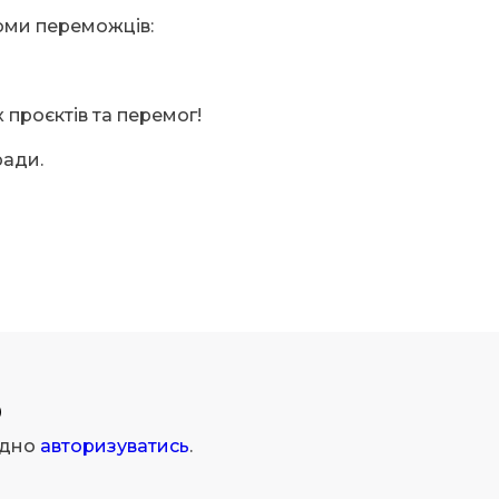
оми переможців:
проєктів та перемог!
ради.
р
ідно
авторизуватись
.