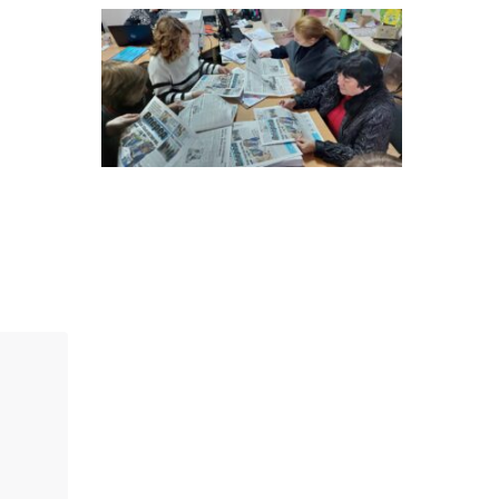
14:12
Досі ВПО? Юристка
розповіла, коли
01 сер
переселенці втрачають
виплати та статус
внутрішньо переміщеної
особи
14:04
Учасниця обласного
конкурсу «Молода
01 сер
людина року – 2026» у
номінації «Пульс життя»
Аліна Кулик
15:58
Літо в Жовтих Водах
31 лип
15:30
Бахмутяни відвідали
Музей науки
31 лип
Національного
університету
«Полтавська політехніка
імені Юрія Кондратюка»
15:24
Бахмутянка Ірина