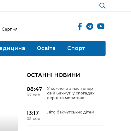
7 Серпня
едицина
Освіта
Спорт
ОСТАННІ НОВИНИ
08:47
У кожного з нас тепер
свій Бахмут: у спогадах,
07 сер
серці та молитвах
13:17
Літо бахмутських дітей
05 сер