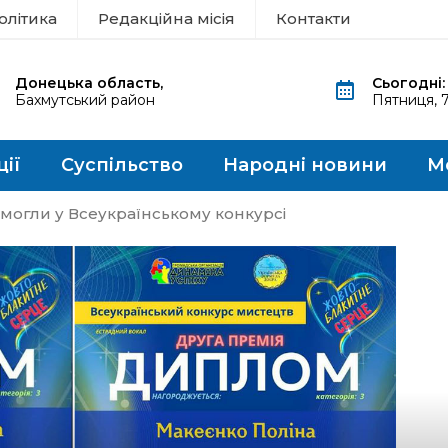
олітика
Редакційна місія
Контакти
Донецька область,
Сьогодні:
Бахмутський район
Пятниця, 
ції
Суспільство
Народні новини
М
емогли у Всеукраїнському конкурсі