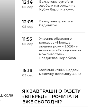
12:14
Бахмутські сумоїсти
здобули нагороди на
05 сер
Кубку Європи з сумо
12:05
Бахмутяни грають в
бадмінтон
05 сер
11:55
Учасник обласного
конкурсу «Молода
05 сер
людина року – 2026» у
номінація «Творці змін та
можливостей»
Владислав Воробйов
15:18
Мобільні клініки надали
медичну допомогу 4 810
03 сер
жителям Донеччини
09:27
ВПО можуть не платити
ЯК ЗАВТРАШНЮ ГАЗЕТУ
за частину комунальних
а Школа
03 сер
«ВПЕРЕД» ПРОЧИТАТИ
послуг: про що йдеться
в
ВЖЕ СЬОГОДНІ?