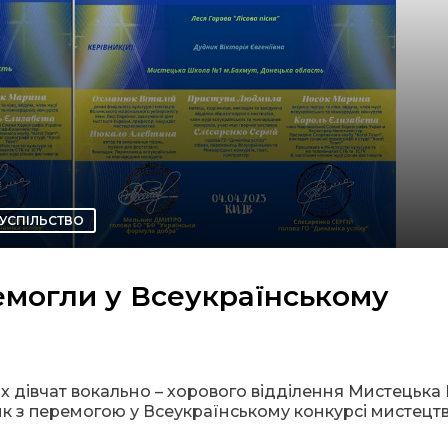
УСПІЛЬСТВО
емогли у Всеукраїнському
их дівчат вокально – хорового відділення Мистецьк
ник з перемогою у Всеукраїнському конкурсі мистецт