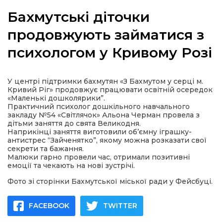
Бахмутські діточки
продовжують займатися з
психологом у Кривому Розі
а
газети
У центрі підтримки бахмутян «З Бахмутом у серці м.
Кривий Ріг» продовжує працювати освітній осередок
«Маленькі дошколярики”.
ійна політика
Практичний психолог дошкільного навчального
закладу №54 «Світлячок» Альона Черман провела з
дітьми заняття до свята Великодня.
ійна місія
Наприкінці заняття виготовили об’ємну іграшку-
антистрес “Зайченятко”, якому можна розказати свої
секрети та бажання.
ти
Малюки гарно провели час, отримали позитивні
емоції та чекають на нові зустрічі.
Фото зі сторінки Бахмутської міської ради у Фейсбуці.
FACEBOOK
TWITTER