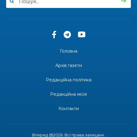
13:27
Інформація про фінансування матеріальної
допомоги мешканцям Бахмутської міської
30 лип
територіальної громади
14:37
«Дві музи» у Рівному: свято краси, мистецтва
та натхнення!
28 лип
Головна
14:31
Зустріч провідних спортсменів і тренерів
Донеччини
Архів газети
28 лип
Редакційна політика
14:23
Одна з найяскравіших постатей Бахмута –
Борис Сергійович Вальх, видатний лікар,
28 лип
епідеміолог, зоолог
Редакційна місія
13:19
Бахмутських медичних працівників привітали з
Контакти
професійним святом
25 лип
13:10
Літо, враження, творчість
24 лип
Вперед @2026. Всі права захищені.