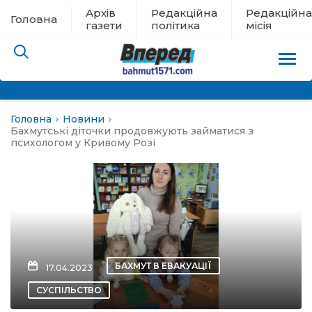
Архів
Редакційна
Редакційна
Головна
газети
політика
місія
Головна
Новини
пам’яті
Бахмутські діточки продовжують займатися з
психологом у Кривому Розі
 в евакуації
льство
ні новини
БАХМУТ В ЕВАКУАЦІЇ
17.04.2023
цина
СУСПІЛЬСТВО