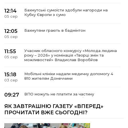
12:14
Бахмутські сумоїсти здобули нагороди на
Кубку Європи з сумо
05 сер
12:05
Бахмутяни грають в бадмінтон
05 сер
11:55
Учасник обласного конкурсу «Молода людина
року – 2026» у номінація «Творці змін та
05 сер
можливостей» Владислав Воробйов
15:18
Мобільні клініки надали медичну допомогу 4
810 жителям Донеччини
03 сер
09:27
ВПО можуть не платити за частину
комунальних послуг: про що йдеться
03 сер
ЯК ЗАВТРАШНЮ ГАЗЕТУ «ВПЕРЕД»
ПРОЧИТАТИ ВЖЕ СЬОГОДНІ?
14:12
Досі ВПО? Юристка розповіла, коли
переселенці втрачають виплати та статус
01 сер
внутрішньо переміщеної особи