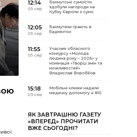
12:14
Бахмутські сумоїсти
здобули нагороди на
05 сер
Кубку Європи з сумо
12:05
Бахмутяни грають в
бадмінтон
05 сер
11:55
Учасник обласного
конкурсу «Молода
05 сер
людина року – 2026» у
номінація «Творці змін та
можливостей»
Владислав Воробйов
вою
15:18
Мобільні клініки надали
медичну допомогу 4 810
03 сер
жителям Донеччини
09:27
ВПО можуть не платити
ЯК ЗАВТРАШНЮ ГАЗЕТУ
за частину комунальних
03 сер
«ВПЕРЕД» ПРОЧИТАТИ
послуг: про що йдеться
ВЖЕ СЬОГОДНІ?
ливої