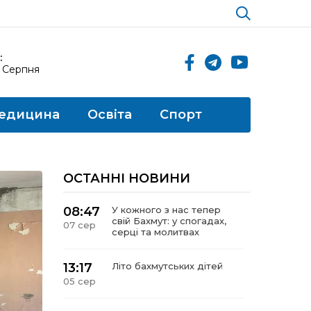
:
8 Серпня
едицина
Освіта
Спорт
ОСТАННІ НОВИНИ
08:47
У кожного з нас тепер
свій Бахмут: у спогадах,
07 сер
серці та молитвах
13:17
Літо бахмутських дітей
05 сер