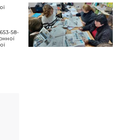
14:12
Досі ВПО? Юристка
розповіла, коли
ої
01 сер
переселенці втрачають
виплати та статус
внутрішньо переміщеної
особи
653-58-
ронної
14:04
Учасниця обласного
ої
конкурсу «Молода
01 сер
людина року – 2026» у
номінації «Пульс життя»
Аліна Кулик
15:58
Літо в Жовтих Водах
31 лип
15:30
Бахмутяни відвідали
Музей науки
31 лип
Національного
університету
«Полтавська політехніка
імені Юрія Кондратюка»
15:24
Бахмутянка Ірина