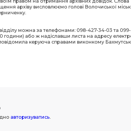
воїм правом на отримання архівних довідок. Слова
іщення архіву висловлюємо голові Волочиської міськ
ерниченку.
ідділу можна за телефонами: 098-427-34-03 та 099-
4.00 години) або ж надіславши листа на адресу елект
е повідомила керуюча справами виконкому Бахмутськ
р
ідно
авторизуватись
.