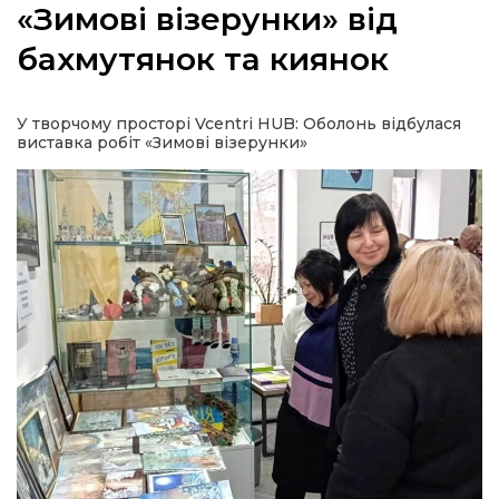
«Зимові візерунки» від
бахмутянок та киянок
а
У творчому просторі Vcentri HUB: Оболонь відбулася
виставка робіт «Зимові візерунки»
газети
ійна політика
ійна місія
ти