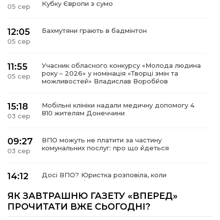
Кубку Європи з сумо
05 сер
12:05
Бахмутяни грають в бадмінтон
05 сер
11:55
Учасник обласного конкурсу «Молода людина
року – 2026» у номінація «Творці змін та
05 сер
можливостей» Владислав Воробйов
15:18
Мобільні клініки надали медичну допомогу 4
810 жителям Донеччини
03 сер
09:27
ВПО можуть не платити за частину
комунальних послуг: про що йдеться
03 сер
14:12
Досі ВПО? Юристка розповіла, коли
переселенці втрачають виплати та статус
01 сер
внутрішньо переміщеної особи
ЯК ЗАВТРАШНЮ ГАЗЕТУ «ВПЕРЕД»
ПРОЧИТАТИ ВЖЕ СЬОГОДНІ?
14:04
Учасниця обласного конкурсу «Молода