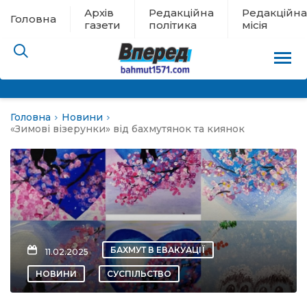
Архів
Редакційна
Редакційна
Головна
газети
політика
місія
Головна
Новини
пам’яті
«Зимові візерунки» від бахмутянок та киянок
 в евакуації
льство
ні новини
БАХМУТ В ЕВАКУАЦІЇ
11.02.2025
цина
НОВИНИ
СУСПІЛЬСТВО