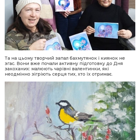
Та на цьому творчий запал бахмутянок і киянок не
згас. Вони вже почали активну підготовку до Дня
закоханих: малюють чарівні валентинки, які
неодмінно зігріють серця тих, хто їх отримає.