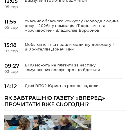
12:05
Бахмутяни грають в бадмінтон
05 сер
11:55
Учасник обласного конкурсу «Молода людина
року – 2026» у номінація «Творці змін та
05 сер
можливостей» Владислав Воробйов
15:18
Мобільні клініки надали медичну допомогу 4
810 жителям Донеччини
03 сер
09:27
ВПО можуть не платити за частину
комунальних послуг: про що йдеться
03 сер
14:12
Досі ВПО? Юристка розповіла, коли
переселенці втрачають виплати та статус
01 сер
внутрішньо переміщеної особи
ЯК ЗАВТРАШНЮ ГАЗЕТУ «ВПЕРЕД»
ПРОЧИТАТИ ВЖЕ СЬОГОДНІ?
14:04
Учасниця обласного конкурсу «Молода
людина року – 2026» у номінації «Пульс життя»
01 сер
Аліна Кулик