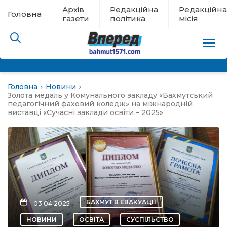
Архів
Редакційна
Редакційна
Головна
газети
політика
місія
Головна
Новини
пам’яті
Золота медаль у Комунального закладу «Бахмутський
педагогічний фаховий коледж» на міжнародній
виставці «Сучасні заклади освіти – 2025»
 в евакуації
льство
ні новини
цина
БАХМУТ В ЕВАКУАЦІЇ
03.04.2025
НОВИНИ
ОСВІТА
СУСПІЛЬСТВО