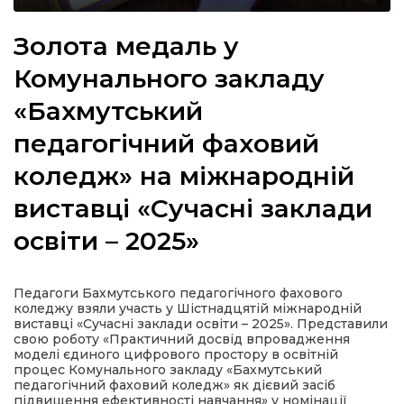
Золота медаль у
Комунального закладу
а
«Бахмутський
педагогічний фаховий
газети
коледж» на міжнародній
ійна політика
виставці «Сучасні заклади
освіти – 2025»
ійна місія
ти
Педагоги Бахмутського педагогічного фахового
коледжу взяли участь у Шістнадцятій міжнародній
виставці «Сучасні заклади освіти – 2025». Представили
свою роботу «Практичний досвід впровадження
моделі єдиного цифрового простору в освітній
процес Комунального закладу «Бахмутський
педагогічний фаховий коледж» як дієвий засіб
підвищення ефективності навчання» у номінації