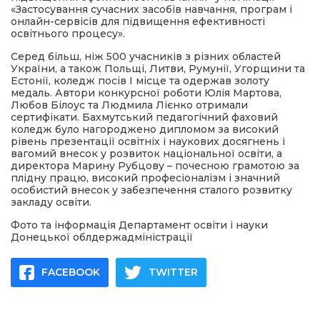
«Застосування сучасних засобів навчання, програм і
онлайн-сервісів для підвищення ефективності
освітнього процесу».
Серед більш, ніж 500 учасників з різних областей
України, а також Польщі, Литви, Румунії, Угорщини та
Естонії, коледж посів І місце та одержав золоту
медаль. Автори конкурсної роботи Юлія Мартова,
Любов Білоус та Людмила Лієнко отримали
сертифікати. Бахмутський педагогічний фаховий
коледж було нагороджено дипломом за високий
рівень презентації освітніх і наукових досягнень і
вагомий внесок у розвиток національної освіти, а
директора Марину Рубцову – почесною грамотою за
плідну працю, високий професіоналізм і значний
особистий внесок у забезпечення сталого розвитку
закладу освіти.
Фото та інформація Департамент освіти і науки
Донецької облдержадміністрації
FACEBOOK
TWITTER