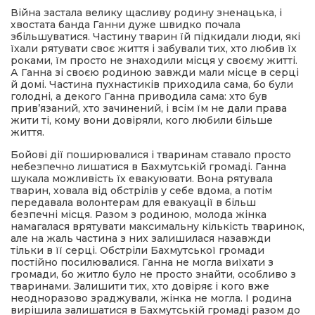
Війна застала велику щасливу родину зненацька, і
хвостата банда Ганни дуже швидко почала
збільшуватися. Частину тварин їй підкидали люди, які
їхали рятувати своє життя і забували тих, хто любив їх
роками, їм просто не знаходили місця у своєму житті.
А Ганна зі своєю родиною завжди мали місце в серці
й домі. Частина пухнастиків приходила сама, бо були
голодні, а декого Ганна приводила сама: хто був
прив’язаний, хто зачинений, і всім їм не дали права
жити ті, кому вони довіряли, кого любили більше
життя.
Бойові дії поширювалися і тваринам ставало просто
небезпечно лишатися в Бахмутській громаді. Ганна
шукала можливість їх евакуювати. Вона рятувала
тварин, ховала від обстрілів у себе вдома, а потім
передавала волонтерам для евакуації в більш
безпечні місця. Разом з родиною, молода жінка
намагалася врятувати максимальну кількість тваринок,
але на жаль частина з них залишилася назавжди
тільки в її серці. Обстріли Бахмутської громади
постійно посилювалися. Ганна не могла виїхати з
громади, бо житло було не просто знайти, особливо з
тваринами. Залишити тих, хто довіряє і кого вже
неодноразово зраджували, жінка не могла. І родина
вирішила залишатися в Бахмутській громаді разом до