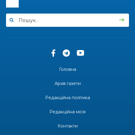
15:24
Бахмутянка Ірина Денисенко бере участь у
конкурсі «Молода людина року – 2026»
31 лип
13:40
“Серпневі свята” – Клуб з народознавства
“Народний календар”
30 лип
13:33
Юні мешканці Бахмутської громади у Харкові
долучилися до проєкту «Радість у дитячих
30 лип
усмішках»
Головна
13:27
Інформація про фінансування матеріальної
допомоги мешканцям Бахмутської міської
30 лип
Архів газети
територіальної громади
Редакційна політика
14:37
«Дві музи» у Рівному: свято краси, мистецтва
та натхнення!
28 лип
Редакційна місія
14:31
Зустріч провідних спортсменів і тренерів
Донеччини
Контакти
28 лип