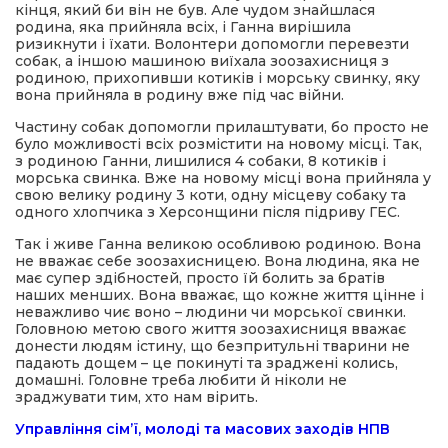
кінця, який би він не був. Але чудом знайшлася
родина, яка прийняла всіх, і Ганна вирішила
ризикнути і їхати. Волонтери допомогли перевезти
собак, а іншою машиною виїхала зоозахисниця з
родиною, прихопивши котиків і морську свинку, яку
вона прийняла в родину вже під час війни.
Частину собак допомогли прилаштувати, бо просто не
було можливості всіх розмістити на новому місці. Так,
з родиною Ганни, лишилися 4 собаки, 8 котиків і
морська свинка. Вже на новому місці вона прийняла у
свою велику родину 3 коти, одну місцеву собаку та
одного хлопчика з Херсонщини після підриву ГЕС.
Так і живе Ганна великою особливою родиною. Вона
не вважає себе зоозахисницею. Вона людина, яка не
має супер здібностей, просто їй болить за братів
наших менших. Вона вважає, що кожне життя цінне і
неважливо чиє воно – людини чи морської свинки.
Головною метою свого життя зоозахисниця вважає
донести людям істину, що безпритульні тварини не
падають дощем – це покинуті та зраджені колись,
домашні. Головне треба любити й ніколи не
зраджувати тим, хто нам вірить.
Управління сім’ї, молоді та масових заходів НПВ