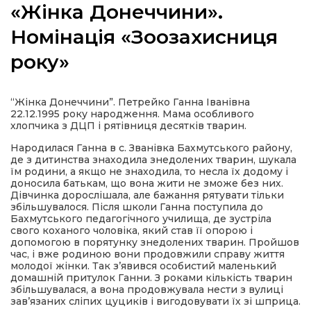
«Жінка Донеччини».
Номінація «Зоозахисниця
року»
а
“Жінка Донеччини”. Петрейко Ганна Іванівна
газети
22.12.1995 року народження. Мама особливого
хлопчика з ДЦП і рятівниця десятків тварин.
ійна політика
Народилася Ганна в с. Званівка Бахмутського району,
де з дитинства знаходила знедолених тварин, шукала
їм родини, а якщо не знаходила, то несла їх додому і
ійна місія
доносила батькам, що вона жити не зможе без них.
Дівчинка дорослішала, але бажання рятувати тільки
збільшувалося. Після школи Ганна поступила до
Бахмутського
педагогічного училища, де зустріла
ти
свого коханого чоловіка, який став її опорою і
допомогою в порятунку знедолених тварин. Пройшов
час, і вже родиною вони продовжили справу життя
молодої жінки. Так з’явився особистий маленький
домашній притулок Ганни. З роками кількість тварин
збільшувалася, а вона продовжувала нести з вулиці
зав’язаних сліпих цуциків і вигодовувати їх зі шприца.