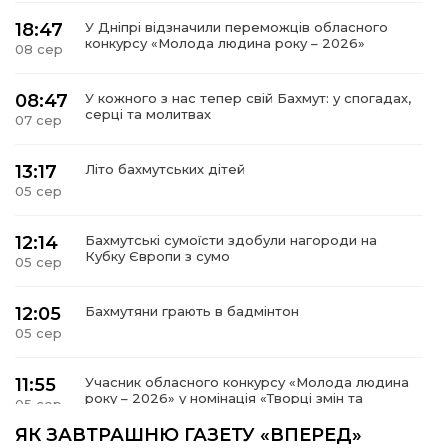
18:47
У Дніпрі відзначили переможців обласного
конкурсу «Молода людина року – 2026»
08 сер
08:47
У кожного з нас тепер свій Бахмут: у спогадах,
серці та молитвах
07 сер
13:17
Літо бахмутських дітей
05 сер
12:14
Бахмутські сумоїсти здобули нагороди на
Кубку Європи з сумо
05 сер
12:05
Бахмутяни грають в бадмінтон
05 сер
11:55
Учасник обласного конкурсу «Молода людина
року – 2026» у номінація «Творці змін та
05 сер
можливостей» Владислав Воробйов
ЯК ЗАВТРАШНЮ ГАЗЕТУ «ВПЕРЕД»