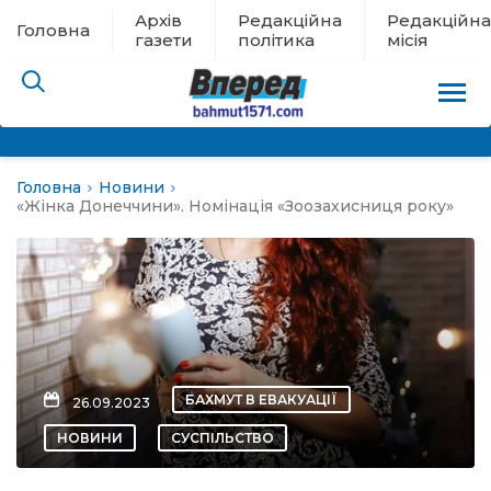
Архів
Редакційна
Редакційна
Головна
газети
політика
місія
Головна
Новини
пам’яті
«Жінка Донеччини». Номінація «Зоозахисниця року»
 в евакуації
льство
ні новини
БАХМУТ В ЕВАКУАЦІЇ
26.09.2023
цина
НОВИНИ
СУСПІЛЬСТВО