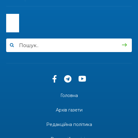
13:40
“Серпневі свята” – Клуб з народознавства
“Народний календар”
30 лип
13:33
Юні мешканці Бахмутської громади у Харкові
долучилися до проєкту «Радість у дитячих
30 лип
усмішках»
13:27
Інформація про фінансування матеріальної
допомоги мешканцям Бахмутської міської
30 лип
територіальної громади
14:37
«Дві музи» у Рівному: свято краси, мистецтва
та натхнення!
28 лип
Головна
14:31
Зустріч провідних спортсменів і тренерів
Донеччини
Архів газети
28 лип
Редакційна політика
14:23
Одна з найяскравіших постатей Бахмута –
Борис Сергійович Вальх, видатний лікар,
28 лип
епідеміолог, зоолог