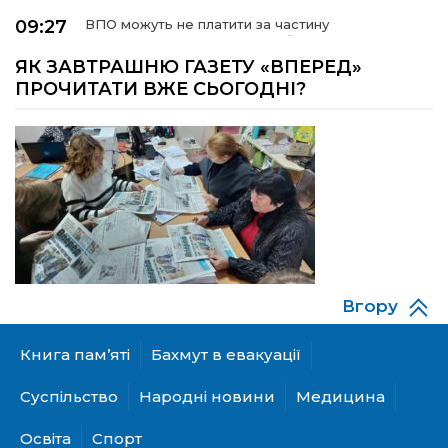
09:27
ВПО можуть не платити за частину
комунальних послуг: про що йдеться
03 сер
ЯК ЗАВТРАШНЮ ГАЗЕТУ «ВПЕРЕД»
ПРОЧИТАТИ ВЖЕ СЬОГОДНІ?
14:12
Досі ВПО? Юристка розповіла, коли
переселенці втрачають виплати та статус
01 сер
внутрішньо переміщеної особи
14:04
Учасниця обласного конкурсу «Молода
людина року – 2026» у номінації «Пульс життя»
01 сер
Аліна Кулик
15:58
Літо в Жовтих Водах
31 лип
Вгору
15:30
Бахмутяни відвідали Музей науки
Національного університету «Полтавська
31 лип
Книга пам’яті
Бахмут в евакуації
політехніка імені Юрія Кондратюка»
Суспільство
Народні новини
Медицина
15:24
Бахмутянка Ірина Денисенко бере участь у
конкурсі «Молода людина року – 2026»
31 лип
Освіта
Спорт