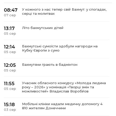
08:47
У кожного з нас тепер свій Бахмут: у спогадах,
серці та молитвах
07 сер
13:17
Літо бахмутських дітей
05 сер
12:14
Бахмутські сумоїсти здобули нагороди на
Кубку Європи з сумо
05 сер
12:05
Бахмутяни грають в бадмінтон
05 сер
11:55
Учасник обласного конкурсу «Молода людина
року – 2026» у номінація «Творці змін та
05 сер
можливостей» Владислав Воробйов
15:18
Мобільні клініки надали медичну допомогу 4
810 жителям Донеччини
03 сер