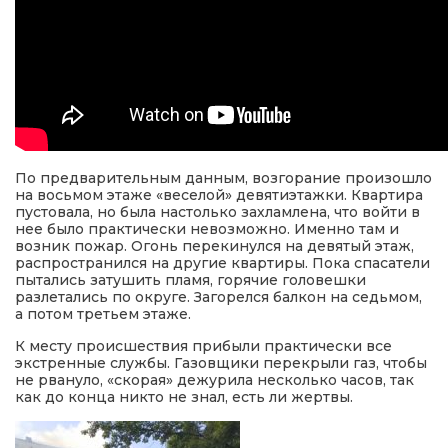
По предварительным данным, возгорание произошло
на восьмом этаже «веселой» девятиэтажки. Квартира
пустовала, но была настолько захламлена, что войти в
нее было практически невозможно. Именно там и
возник пожар. Огонь перекинулся на девятый этаж,
распространился на другие квартиры. Пока спасатели
пытались затушить пламя, горячие головешки
разлетались по округе. Загорелся балкон на седьмом,
а потом третьем этаже.
К месту происшествия прибыли практически все
экстренные службы. Газовщики перекрыли газ, чтобы
не рвануло, «скорая» дежурила несколько часов, так
как до конца никто не знал, есть ли жертвы.