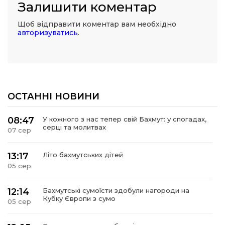
Залишити коментар
Щоб відправити коментар вам необхідно
авторизуватись
.
ОСТАННІ НОВИНИ
08:47
У кожного з нас тепер свій Бахмут: у спогадах,
серці та молитвах
07 сер
13:17
Літо бахмутських дітей
05 сер
12:14
Бахмутські сумоїсти здобули нагороди на
Кубку Європи з сумо
05 сер