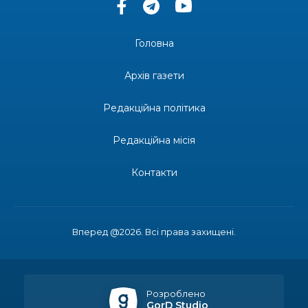
14:37
«Дві музи» у Рівному: свято краси, мистецтва
та натхнення!
28 лип
Головна
14:31
Зустріч провідних спортсменів і тренерів
Донеччини
Архів газети
28 лип
Редакційна політика
14:23
Одна з найяскравіших постатей Бахмута –
Борис Сергійович Вальх, видатний лікар,
28 лип
епідеміолог, зоолог
Редакційна місія
13:19
Бахмутських медичних працівників привітали з
Контакти
професійним святом
25 лип
13:10
Літо, враження, творчість
24 лип
Вперед @2026. Всі права захищені.
14:38
Кабмін запровадив персональне фінансування
соцпослуг для ВПО: кошти надходитимуть на
23 лип
спецрахунки
Розроблено
GorD Studio