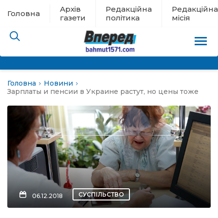
Архів
Редакційна
Редакційна
Головна
газети
політика
місія
Головна
Новини
пам’яті
Зарплаты и пенсии в Украине растут, но цены тоже
 в евакуації
льство
ні новини
цина
СУСПІЛЬСТВО
06.12.2018