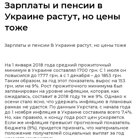
Зарплаты и пенсии в
Украине растут, но цены
тоже
а
Зарплаты и пенсии В Украине растут, но цены тоже
газети
ійна політика
На 1 января 2018 года средний прожиточный
минимум в Украине составлял 1700 грн. С 1 июля он
повысился до 1777 грн, а с 1 декабря – до 1853 грн.
Таким образом, за год этот показатель вырос на 153
ійна місія
грн, или на 9%. Рост прожиточного минимума был
запланирован на уровне инфляции, которая, как
ожидалась, составит в 2018 году те же 9%. Однако к
ти
осени стало ясно, что удержать инфляцию в плановых
рамках не удастся. По данным Укрстата, с начала года
до 1 ноября инфляция в Украине составила всего 7,4%.
Но, как правило, к концу года рост цен ускоряется.
Если же инфляция превысит прогнозный показатель
бюджета (9%), придется признать, что материальное
положение получателей социальных выплат за год