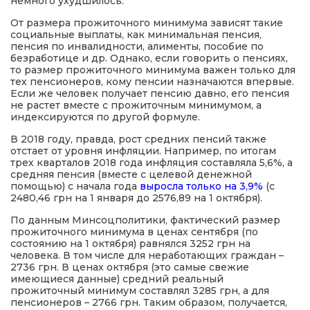
немного ухудшилось.
От размера прожиточного минимума зависят такие
социальные выплаты, как минимальная пенсия,
пенсия по инвалидности, алименты, пособие по
безработице и др. Однако, если говорить о пенсиях,
то размер прожиточного минимума важен только для
тех пенсионеров, кому пенсии назначаются впервые.
Если же человек получает пенсию давно, его пенсия
не растет вместе с прожиточным минимумом, а
индексируются по другой формуле.
В 2018 году, правда, рост средних пенсий также
отстает от уровня инфляции. Например, по итогам
трех кварталов 2018 года инфляция составляла 5,6%, а
средняя пенсия (вместе с целевой денежной
помощью) с начала года
выросла только на 3,9%
(с
2480,46 грн на 1 января до 2576,89 на 1 октября).
По данным Минсоцполитики, фактический размер
прожиточного минимума в ценах сентября (по
состоянию на 1 октября) равнялся 3252 грн на
человека. В том числе для неработающих граждан –
2736 грн. В ценах октября (это самые свежие
имеющиеся данные) средний реальный
прожиточный минимум составлял 3285 грн, а для
пенсионеров – 2766 грн. Таким образом, получается,