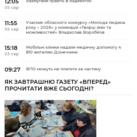
12:05
Бахмутяни грають в бадмінтон
05 сер
11:55
Учасник обласного конкурсу «Молода людина
року – 2026» у номінація «Творці змін та
05 сер
можливостей» Владислав Воробйов
15:18
Мобільні клініки надали медичну допомогу 4
810 жителям Донеччини
03 сер
09:27
ВПО можуть не платити за частину
комунальних послуг: про що йдеться
03 сер
ЯК ЗАВТРАШНЮ ГАЗЕТУ «ВПЕРЕД»
ПРОЧИТАТИ ВЖЕ СЬОГОДНІ?
14:12
Досі ВПО? Юристка розповіла, коли
переселенці втрачають виплати та статус
01 сер
внутрішньо переміщеної особи
14:04
Учасниця обласного конкурсу «Молода
людина року – 2026» у номінації «Пульс життя»
01 сер
Аліна Кулик