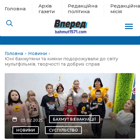
Архів
Редакційна
Редакційна
Головна
газети
політика
місія
Головна
Новини
пам’яті
Юні бахмутяни та кияни подорожували до світу
мультфільмів, творчості та добрих справ
 в евакуації
льство
ні новини
БАХМУТ В ЕВАКУАЦІЇ
05.02.2025
цина
НОВИНИ
СУСПІЛЬСТВО