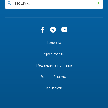
усмішках»
13:27
Інформація про фінансування матеріальної
допомоги мешканцям Бахмутської міської
30 лип
територіальної громади
14:37
«Дві музи» у Рівному: свято краси, мистецтва
та натхнення!
28 лип
Головна
14:31
Зустріч провідних спортсменів і тренерів
Донеччини
Архів газети
28 лип
Редакційна політика
14:23
Одна з найяскравіших постатей Бахмута –
Борис Сергійович Вальх, видатний лікар,
28 лип
епідеміолог, зоолог
Редакційна місія
13:19
Бахмутських медичних працівників привітали з
Контакти
професійним святом
25 лип
13:10
Літо, враження, творчість
24 лип