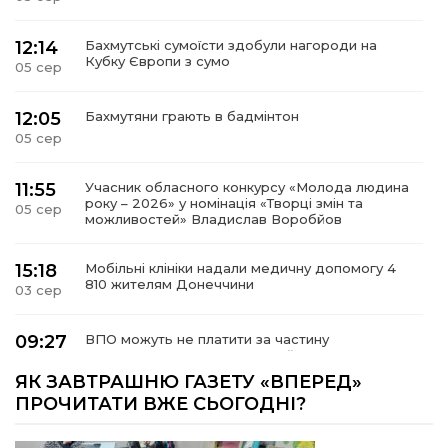
12:14
Бахмутські сумоїсти здобули нагороди на
Кубку Європи з сумо
05 сер
12:05
Бахмутяни грають в бадмінтон
05 сер
11:55
Учасник обласного конкурсу «Молода людина
року – 2026» у номінація «Творці змін та
05 сер
можливостей» Владислав Воробйов
15:18
Мобільні клініки надали медичну допомогу 4
810 жителям Донеччини
03 сер
09:27
ВПО можуть не платити за частину
комунальних послуг: про що йдеться
03 сер
ЯК ЗАВТРАШНЮ ГАЗЕТУ «ВПЕРЕД»
ПРОЧИТАТИ ВЖЕ СЬОГОДНІ?
14:12
Досі ВПО? Юристка розповіла, коли
переселенці втрачають виплати та статус
01 сер
внутрішньо переміщеної особи