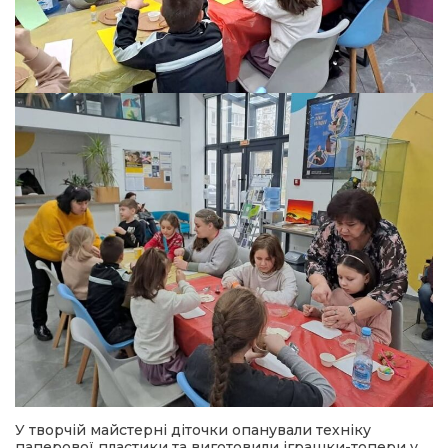
У творчій майстерні діточки опанували техніку
паперової пластики та виготовили іграшки-топери у