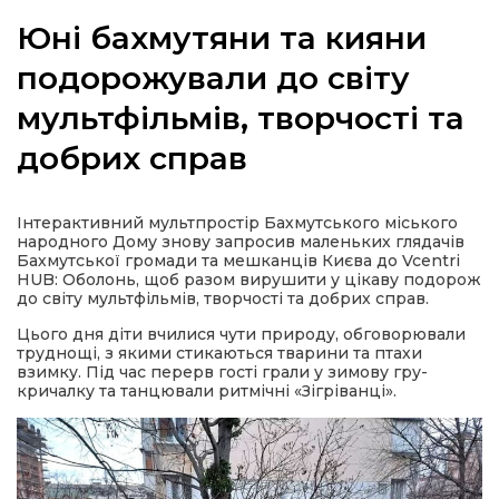
Юні бахмутяни та кияни
подорожували до світу
мультфільмів, творчості та
а
добрих справ
газети
Інтерактивний мультпростір Бахмутського міського
ійна політика
народного Дому знову запросив маленьких глядачів
Бахмутської громади та мешканців Києва до Vcentri
HUB: Оболонь, щоб разом вирушити у цікаву подорож
ійна місія
до світу мультфільмів, творчості та добрих справ.
Цього дня діти вчилися чути природу, обговорювали
ти
труднощі, з якими стикаються тварини та птахи
взимку. Під час перерв гості грали у зимову гру-
кричалку та танцювали ритмічні «Зігріванці».