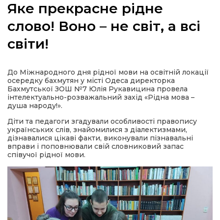
Яке прекрасне рідне
слово! Воно – не світ, а всі
світи!
а
До Міжнародного дня рідної мови на освітній локації
газети
осередку бахмутян у місті Одеса директорка
Бахмутської ЗОШ №7 Юлія Рукавицинa провела
інтелектуально-розважальний захід «Рідна мова –
ійна політика
душа народу!».
Діти та педагоги згадували особливості правопису
ійна місія
українських слів, знайомилися з діалектизмами,
дізнавалися цікаві факти, виконували пізнавальні
вправи і поповнювали свій словниковий запас
співучої рідної мови.
ти