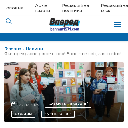
Архів
Редакційна
Редакційна
Головна
газети
політика
місія
Головна
Новини
пам’яті
Яке прекрасне рідне слово! Воно – не світ, а всі світи!
 в евакуації
льство
ні новини
БАХМУТ В ЕВАКУАЦІЇ
22.02.2025
цина
НОВИНИ
СУСПІЛЬСТВО