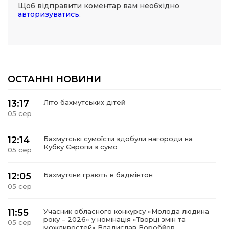
Щоб відправити коментар вам необхідно
авторизуватись
.
ОСТАННІ НОВИНИ
13:17
Літо бахмутських дітей
05 сер
12:14
Бахмутські сумоїсти здобули нагороди на
Кубку Європи з сумо
05 сер
12:05
Бахмутяни грають в бадмінтон
05 сер
11:55
Учасник обласного конкурсу «Молода людина
року – 2026» у номінація «Творці змін та
05 сер
можливостей» Владислав Воробйов