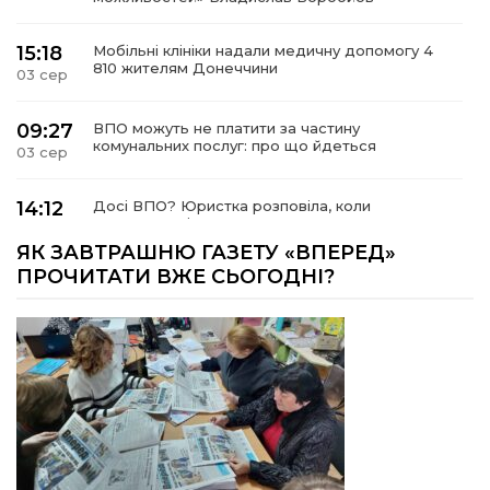
15:18
Мобільні клініки надали медичну допомогу 4
810 жителям Донеччини
03 сер
09:27
ВПО можуть не платити за частину
комунальних послуг: про що йдеться
03 сер
14:12
Досі ВПО? Юристка розповіла, коли
переселенці втрачають виплати та статус
01 сер
внутрішньо переміщеної особи
ЯК ЗАВТРАШНЮ ГАЗЕТУ «ВПЕРЕД»
ПРОЧИТАТИ ВЖЕ СЬОГОДНІ?
14:04
Учасниця обласного конкурсу «Молода
людина року – 2026» у номінації «Пульс життя»
01 сер
Аліна Кулик
15:58
Літо в Жовтих Водах
31 лип
15:30
Бахмутяни відвідали Музей науки
Національного університету «Полтавська
31 лип