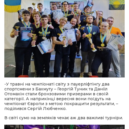
-У травні на чемпіонаті світу з пауерліфтінгу два
спортсмени з Бахмуту – Георгій Туник та Данііл
Отомахін стали бронзовими призерами в своїй
категорії. А наприкінці вересня вони поїдуть на
чемпіонат Європи з метою покращити результати, –
поділився Сергій Любченко.
В світі сумо на земляків чекає аж два важливі турніри.