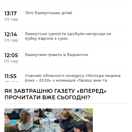
13:17
Літо бахмутських дітей
05 сер
12:14
Бахмутські сумоїсти здобули нагороди на
Кубку Європи з сумо
05 сер
12:05
Бахмутяни грають в бадмінтон
05 сер
11:55
Учасник обласного конкурсу «Молода людина
року – 2026» у номінація «Творці змін та
05 сер
можливостей» Владислав Воробйов
ЯК ЗАВТРАШНЮ ГАЗЕТУ «ВПЕРЕД»
ПРОЧИТАТИ ВЖЕ СЬОГОДНІ?
15:18
Мобільні клініки надали медичну допомогу 4
810 жителям Донеччини
03 сер
09:27
ВПО можуть не платити за частину
комунальних послуг: про що йдеться
03 сер