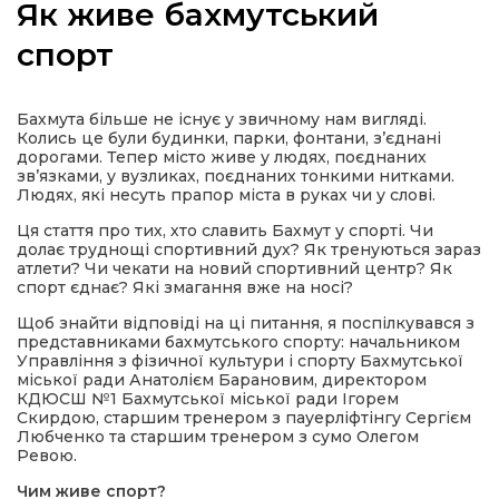
Як живе бахмутський
спорт
а
Бахмута більше не існує у звичному нам вигляді.
Колись це були будинки, парки, фонтани, з’єднані
дорогами. Тепер місто живе у людях, поєднаних
газети
зв’язками, у вузликах, поєднаних тонкими нитками.
Людях, які несуть прапор міста в руках чи у слові.
Ця стаття про тих, хто славить Бахмут у спорті. Чи
ійна політика
долає труднощі спортивний дух? Як тренуються зараз
атлети? Чи чекати на новий спортивний центр? Як
спорт єднає? Які змагання вже на носі?
ійна місія
Щоб знайти відповіді на ці питання, я поспілкувався з
представниками бахмутського спорту: начальником
ти
Управління з фізичної культури і спорту Бахмутської
міської ради Анатолієм Барановим, директором
КДЮСШ №1 Бахмутської міської ради Ігорем
Скирдою, старшим тренером з пауерліфтінгу Сергієм
Любченко та старшим тренером з сумо Олегом
Ревою.
Чим живе спорт?