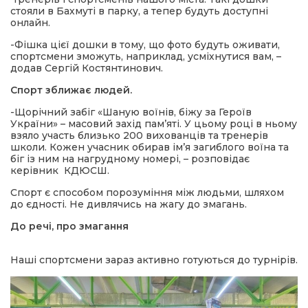
стояли в Бахмуті в парку, а тепер будуть доступні
онлайн.
-Фішка цієї дошки в тому, що фото будуть оживати,
спортсмени зможуть, наприклад, усміхнутися вам, –
додав Сергій Костянтинович.
Спорт зближає людей.
-Щорічний забіг «Шаную воїнів, біжу за Героїв
України» – масовий захід пам’яті. У цьому році в ньому
взяло участь близько 200 вихованців та тренерів
школи. Кожен учасник обирав ім’я загиблого воїна та
біг із ним на нагрудному номері, – розповідає
керівник КДЮСШ.
Спорт є способом порозуміння між людьми, шляхом
до єдності. Не дивлячись на жагу до змагань.
До речі, про змагання
Наші спортсмени зараз активно готуються до турнірів.