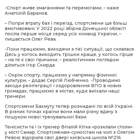
-Спорт живе змаганнями та перемогами, – каже
Анатолій Баранов.
– Попри втрату баз і переїзд, спортсмени ще більш
вмотивовані. У 2022 році збірна Донецької області
посіла перше місце серед усіх команд України, –
пишається Олег Рева.
-Поки працюємо, виходячи з тієї ситуації, що склалася.
Десь у когось виходить трішки краще, у когось гірше
– на те є свої причини, – реалістичним поглядом
ділиться Ігор Скирда
– Окрім спорту, працюємо у напрямку фізичної
культури, – додає Сергій Любченко. -Проводимо
заходи реінтеграції і оздоровлення ВПО в нових
громадах, працюємо в містах, куди виїхали наші
тренери.
Спортсмени Бахмуту тепер розкидані по всій Україні.
В різних точках країни вони мали різну вдачу з
пошуком нової тренувальної бази.
Тенісисти та і їх тренер Віталій Кітка «розклали столи»
у місті Самар. Спортсменам-сумоїстам на чолі з Олегом
Ревою відкрила свої двері київська школа №216