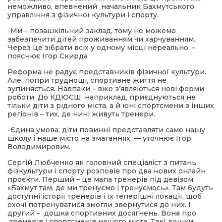
неможливо, впевнений начальник Бахмутського
управління з фізичної культури і спорту.
-Ми – позашкільний заклад, тому не можемо
забезпечити дітей проживанням чи харчуванням.
Через це зібрати всіх у одному місці нереально, –
пояснює Ігор Скирда
Реформа не радує представників фізичної культури.
Але, попри труднощі, спортивне життя не
зупиняється. Навпаки – вже з’являються нові форми
роботи. До КДЮСШ, наприклад, приєднуються не
тільки діти з рідного міста, а й юні спортсмени з інших
регіонів – тих, де нині живуть тренери.
-Єдина умова: діти повинні представляти саме нашу
школу і наше місто на змаганнях, — уточнює Ігор
Володимирович.
Сергій Любченко як головний спеціаліст з питань
фізкультури і спорту розповів про два нових онлайн
проєкти. Перший – це мапа тренерів під девізом
«Бахмут там, де ми тренуємо і тренуємось». Там будуть
доступні історії тренерів і їх теперішні локації, щоб
охочі потренуватися змогли звернутися до них. І
другий – дошка спортивних досягнень. Вона про
тренерів і спортсменів нашого міста. Такі дошки