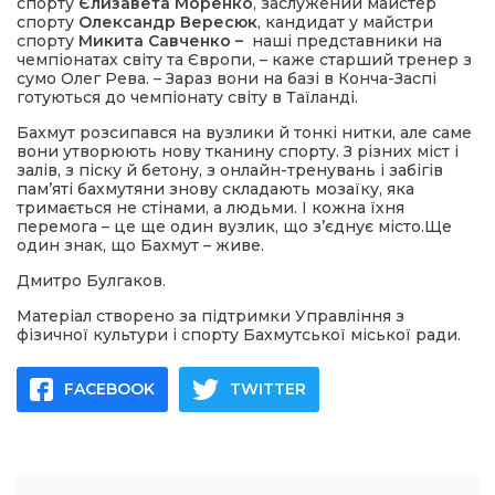
спорту
Єлизавета Моренко
, заслужений майстер
спорту
Олександр Вересюк
, кандидат у майстри
спорту
Микита Савченко –
наші представники на
чемпіонатах світу та Європи, – каже старший тренер з
сумо Олег Рева. – Зараз вони на базі в Конча-Заспі
готуються до чемпіонату світу в Таїланді.
Бахмут розсипався на вузлики й тонкі нитки, але саме
вони утворюють нову тканину спорту. З різних міст і
залів, з піску й бетону, з онлайн-тренувань і забігів
пам’яті бахмутяни знову складають мозаїку, яка
тримається не стінами, а людьми. І кожна їхня
перемога – це ще один вузлик, що з’єднує місто.Ще
один знак, що Бахмут – живе.
Дмитро Булгаков.
Матеріал створено за підтримки Управління з
фізичної культури і спорту Бахмутської міської ради.
FACEBOOK
TWITTER