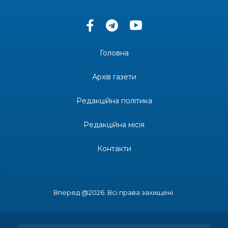
13:33
Юні мешканці Бахмутської громади у Харкові
долучилися до проєкту «Радість у дитячих
30 лип
усмішках»
Головна
13:27
Інформація про фінансування матеріальної
допомоги мешканцям Бахмутської міської
30 лип
Архів газети
територіальної громади
Редакційна політика
14:37
«Дві музи» у Рівному: свято краси, мистецтва
та натхнення!
28 лип
Редакційна місія
14:31
Зустріч провідних спортсменів і тренерів
Донеччини
Контакти
28 лип
14:23
Одна з найяскравіших постатей Бахмута –
Борис Сергійович Вальх, видатний лікар,
28 лип
епідеміолог, зоолог
Вперед @2026. Всі права захищені.
13:19
Бахмутських медичних працівників привітали з
професійним святом
25 лип