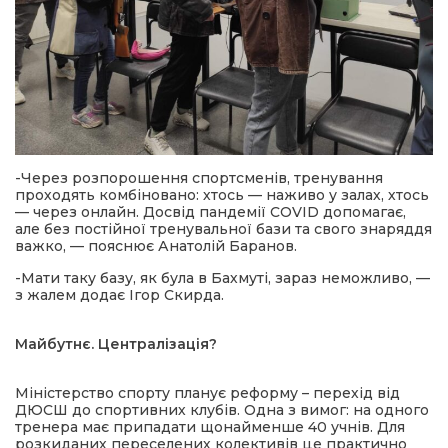
-Через розпорошення спортсменів, тренування
проходять комбіновано: хтось — наживо у залах, хтось
— через онлайн. Досвід пандемії COVID допомагає,
але без постійної тренувальної бази та свого знаряддя
важко, — пояснює Анатолій Баранов.
-Мати таку базу, як була в Бахмуті, зараз неможливо, —
з жалем додає Ігор Скирда.
Майбутнє. Централізація?
Міністерство спорту планує реформу – перехід від
ДЮСШ до спортивних клубів. Одна з вимог: на одного
тренера має припадати щонайменше 40 учнів. Для
розкиданих переселених колективів це практично