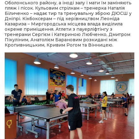
Оболонського району, а іноді залу і мати їм заміняють
пляж і пісок. Кульовим стрілкам – тренерка Наталія
Біличенко – надає тир та тренувальну зброю ДЮСШ у
Дніпрі. Кікбоксерам – під керівництвом Леоніда
Казариза – Миргородська місцева влада виділила
окреме приміщення. Атлети з пауерліфтінгу з
тренерами Сергієм і Катериною Любченко, Дмитром
Пікуліним, Анатолієм Барановим розкидані між
Кропивницьким, Кривим Рогом та Вінницею.