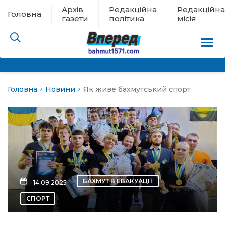
Архів
Редакційна
Редакційна
Головна
газети
політика
місія
Головна
Новини
Як живе бахмутський спорт
пам’яті
 в евакуації
льство
ні новини
БАХМУТ В ЕВАКУАЦІЇ
14.09.2025
цина
СПОРТ