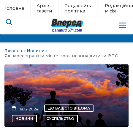
Архів
Редакційна
Редакційна
Головна
газети
політика
місія
Головна
Новини
пам’яті
Як зареєструвати місце проживання дитини-ВПО
 в евакуації
льство
ні новини
ДО ВАШОГО ВІДОМА
18.12.2024
цина
НОВИНИ
СУСПІЛЬСТВО