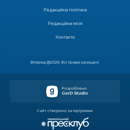
Редакційна політика
14:23
Одна з найяскравіших постатей Бахмута –
Борис Сергійович Вальх, видатний лікар,
28 лип
епідеміолог, зоолог
Редакційна місія
13:19
Бахмутських медичних працівників привітали з
Контакти
професійним святом
25 лип
13:10
Літо, враження, творчість
24 лип
Вперед @2026. Всі права захищені.
14:38
Кабмін запровадив персональне фінансування
соцпослуг для ВПО: кошти надходитимуть на
23 лип
спецрахунки
Розроблено
GorD Studio
16:39
Іпотеку для ВПО спростили, але з одним
нюансом: деталі оновленої “єОселі”
22 лип
Сайт створено за підтримки:
16:34
Перемога бахмутян на фіналі Кубка України з
легкоатлетичних метань
22 лип