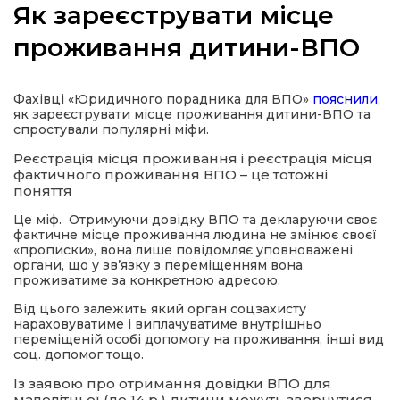
Як зареєструвати місце
проживання дитини-ВПО
а
Фахівці «Юридичного порадника для ВПО»
пояснили
,
як зареєструвати місце проживання дитини-ВПО та
спростували популярні міфи.
газети
Реєстрація місця проживання і реєстрація місця
фактичного проживання ВПО – це тотожні
ійна політика
поняття
Це міф. Отримуючи довідку ВПО та декларуючи своє
ійна місія
фактичне місце проживання людина не змінює своєї
«прописки», вона лише повідомляє уповноважені
органи, що у зв’язку з переміщенням вона
проживатиме за конкретною адресою.
ти
Від цього залежить який орган соцзахисту
нараховуватиме і виплачуватиме внутрішньо
переміщеній особі допомогу на проживання, інші вид
соц. допомог тощо.
Із заявою про отримання довідки ВПО для
малолітньої (до 14 р.) дитини можуть звернутися