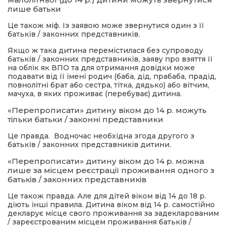
лише батьки
Це також міф. Із заявою може звернутися один з її
батьків / законних представників.
Якщо ж така дитина перемістилася без супроводу
батьків / законних представників, заяву про взяття її
на облік як ВПО та для отримання довідки може
подавати від її імені родич (баба, дід, прабаба, прадід,
повнолітні брат або сестра, тітка, дядько) або вітчим,
мачуха, в яких проживає (перебуває) дитина.
«Перепрописати» дитину віком до 14 р. можуть
тільки батьки / законні представники
Це правда. Водночас необхідна згода другого з
батьків / законних представників дитини.
«Перепрописати» дитину віком до 14 р. можна
лише за місцем реєстрації проживання одного з
батьків / законних представників
Це також правда. Але для дітей віком від 14 до 18 р.
діють інші правила. Дитина віком від 14 р. самостійно
декларує місце свого проживання за задекларованим
/ зареєстрованим місцем проживання батьків /