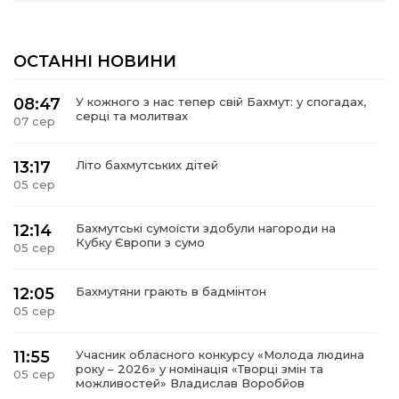
ОСТАННІ НОВИНИ
08:47
У кожного з нас тепер свій Бахмут: у спогадах,
серці та молитвах
07 сер
13:17
Літо бахмутських дітей
05 сер
12:14
Бахмутські сумоїсти здобули нагороди на
Кубку Європи з сумо
05 сер
12:05
Бахмутяни грають в бадмінтон
05 сер
11:55
Учасник обласного конкурсу «Молода людина
року – 2026» у номінація «Творці змін та
05 сер
можливостей» Владислав Воробйов