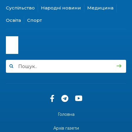
Суспільство
Народні новини
Медицина
15:24
Бахмутянка Ірина Денисенко бере участь у
конкурсі «Молода людина року – 2026»
31 лип
Освіта
Спорт
13:40
“Серпневі свята” – Клуб з народознавства
“Народний календар”
30 лип
13:33
Юні мешканці Бахмутської громади у Харкові
долучилися до проєкту «Радість у дитячих
30 лип
усмішках»
13:27
Інформація про фінансування матеріальної
допомоги мешканцям Бахмутської міської
30 лип
територіальної громади
14:37
«Дві музи» у Рівному: свято краси, мистецтва
та натхнення!
28 лип
Головна
14:31
Зустріч провідних спортсменів і тренерів
Донеччини
Архів газети
28 лип