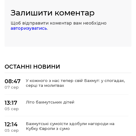
Залишити коментар
Щоб відправити коментар вам необхідно
авторизуватись
.
ОСТАННІ НОВИНИ
08:47
У кожного з нас тепер свій Бахмут: у спогадах,
серці та молитвах
07 сер
13:17
Літо бахмутських дітей
05 сер
12:14
Бахмутські сумоїсти здобули нагороди на
Кубку Європи з сумо
05 сер