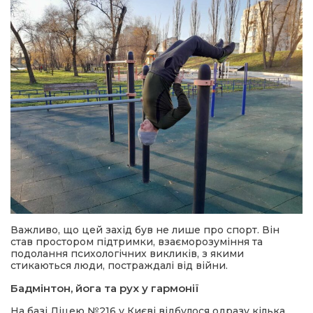
Важливо, що цей захід був не лише про спорт. Він
став простором підтримки, взаєморозуміння та
подолання психологічних викликів, з якими
стикаються люди, постраждалі від війни.
Бадмінтон, йога та рух у гармонії
На базі Ліцею №216 у Києві відбулося одразу кілька