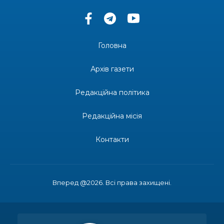
14:37
«Дві музи» у Рівному: свято краси, мистецтва
та натхнення!
28 лип
Головна
14:31
Зустріч провідних спортсменів і тренерів
Донеччини
Архів газети
28 лип
Редакційна політика
14:23
Одна з найяскравіших постатей Бахмута –
Борис Сергійович Вальх, видатний лікар,
28 лип
епідеміолог, зоолог
Редакційна місія
13:19
Бахмутських медичних працівників привітали з
Контакти
професійним святом
25 лип
13:10
Літо, враження, творчість
24 лип
Вперед @2026. Всі права захищені.
14:38
Кабмін запровадив персональне фінансування
соцпослуг для ВПО: кошти надходитимуть на
23 лип
спецрахунки