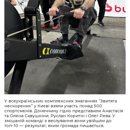
У всеукраїнських комплексних змаганнях “Звитяга
нескорених” у Києві взяли участь понад 500
спортсменів. Донеччину гідно представили Анастасія
та Олена Савушкіни, Руслан Коритін і Олег Рева. У
змішаній команді з веслування вони увійшли до
топ-10 — результат, яким громада пишається.