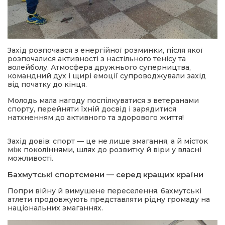
Захід розпочався з енергійної розминки, після якої
розпочалися активності з настільного тенісу та
волейболу. Атмосфера дружнього суперництва,
командний дух і щирі емоції супроводжували захід
від початку до кінця.
Молодь мала нагоду поспілкуватися з ветеранами
спорту, перейняти їхній досвід і зарядитися
натхненням до активного та здорового життя!
Захід довів: спорт — це не лише змагання, а й місток
між поколіннями, шлях до розвитку й віри у власні
можливості.
Бахмутські спортсмени — серед кращих країни
Попри війну й вимушене переселення, бахмутські
атлети продовжують представляти рідну громаду на
національних змаганнях.