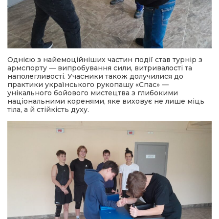
Однією з найемоційніших частин події став турнір з
армспорту — випробування сили, витривалості та
наполегливості. Учасники також долучилися до
практики українського рукопашу «Спас» —
унікального бойового мистецтва з глибокими
національними коренями, яке виховує не лише міць
тіла, а й стійкість духу.