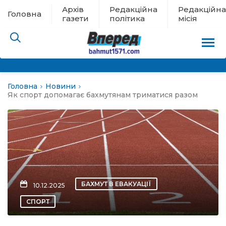
Архів
Редакційна
Редакційна
Головна
газети
політика
місія
Головна
Новини
пам’яті
Як спорт допомагає бахмутянам триматися разом
 в евакуації
льство
ні новини
БАХМУТ В ЕВАКУАЦІЇ
10.12.2025
цина
СПОРТ