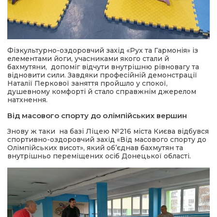
Фізкультурно-оздоровчий захід «Рух та Гармонія»
із
елементами йоги, учасниками якого стали й
бахмутяни, допоміг відчути внутрішню рівновагу та
відновити сили. Завдяки професійній демонстрації
Наталії Перкової заняття пройшло у спокої,
душевному комфорті й стало справжнім джерелом
натхнення.
Від масового спорту до олімпійських вершин
Знову ж таки на базі Ліцею №216 міста Києва відбувся
спортивно-оздоровчий захід «Від масового спорту до
Олімпійських висот», який об’єднав бахмутян та
внутрішньо переміщених осіб Донецької області.