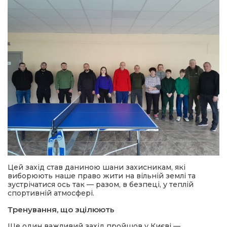
Цей захід став даниною шани захисникам, які
виборюють наше право жити на вільній землі та
зустрічатися ось так — разом, в безпеці, у теплій
спортивній атмосфері.
Тренування, що зцілюють
Ще один важливий захід пройшов у Києві —