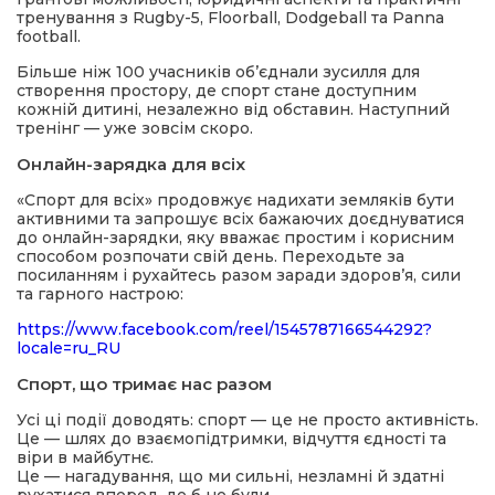
тренування з Rugby-5, Floorball, Dodgeball та Panna
football.
Більше ніж 100 учасників об’єднали зусилля для
створення простору, де спорт стане доступним
кожній дитині, незалежно від обставин. Наступний
тренінг — уже зовсім скоро.
Онлайн-зарядка для всіх
«Спорт для всіх» продовжує надихати земляків бути
активними та запрошує всіх бажаючих доєднуватися
до онлайн-зарядки, яку вважає простим і корисним
способом розпочати свій день. Переходьте за
посиланням і рухайтесь разом заради здоров’я, сили
та гарного настрою:
https://www.facebook.com/reel/1545787166544292?
locale=ru_RU
Спорт, що тримає нас разом
Усі ці події доводять: спорт — це не просто активність.
Це — шлях до взаємопідтримки, відчуття єдності та
віри в майбутнє.
Це — нагадування, що ми сильні, незламні й здатні
рухатися вперед, де б не були.