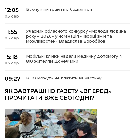
12:05
Бахмутяни грають в бадмінтон
05 сер
11:55
Учасник обласного конкурсу «Молода людина
року – 2026» у номінація «Творці змін та
05 сер
можливостей» Владислав Воробйов
15:18
Мобільні клініки надали медичну допомогу 4
810 жителям Донеччини
03 сер
09:27
ВПО можуть не платити за частину
комунальних послуг: про що йдеться
03 сер
ЯК ЗАВТРАШНЮ ГАЗЕТУ «ВПЕРЕД»
ПРОЧИТАТИ ВЖЕ СЬОГОДНІ?
14:12
Досі ВПО? Юристка розповіла, коли
переселенці втрачають виплати та статус
01 сер
внутрішньо переміщеної особи
14:04
Учасниця обласного конкурсу «Молода
людина року – 2026» у номінації «Пульс життя»
01 сер
Аліна Кулик