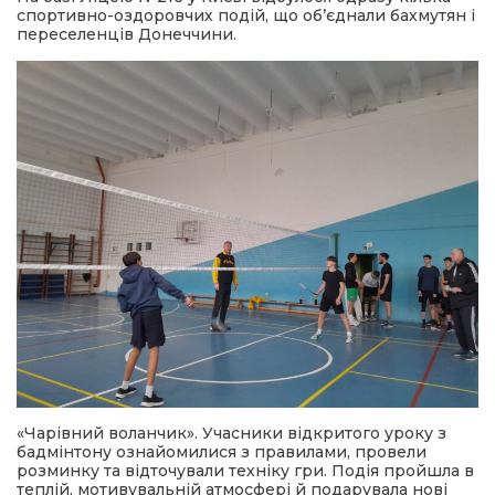
спортивно-оздоровчих подій, що об’єднали бахмутян і
переселенців Донеччини.
«Чарівний воланчик».
Учасники відкритого уроку з
бадмінтону ознайомилися з правилами, провели
розминку та відточували техніку гри. Подія пройшла в
теплій, мотивувальній атмосфері й подарувала нові