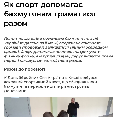
Як спорт допомагає
бахмутянам триматися
разом
а
Попри те, що війна розкидала бахмутян по всій
газети
Україні та далеко за її межі, спортивна спільнота
громади продовжує залишатися міцним осередком
єдності. Спорт допомагає не лише підтримувати
ійна політика
фізичну форму, а й гуртує людей, дарує відчуття плеча
поряд і нагадує: ми сильні, поки разом.
ійна місія
Разом до перемоги
У День Збройних Сил України в Києві відбувся
яскравий спортивний квест, що об’єднав киян,
ти
бахмутян та переселенців із різних громад
Донеччини.