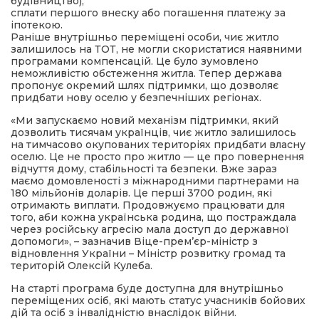
будівництво);
сплати першого внеску або погашення платежу за
іпотекою.
Раніше внутрішньо переміщені особи, чиє житло
залишилось на ТОТ, не могли скористатися наявними
програмами компенсацій. Це було зумовлено
неможливістю обстеження житла. Тепер держава
пропонує окремий шлях підтримки, що дозволяє
придбати нову оселю у безпечніших регіонах.
«Ми запускаємо новий механізм підтримки, який
дозволить тисячам українців, чиє житло залишилось
на тимчасово окупованих територіях придбати власну
оселю. Це не просто про житло — це про повернення
відчуття дому, стабільності та безпеки. Вже зараз
маємо домовленості з міжнародними партнерами на
180 мільйонів доларів. Це перші 3700 родин, які
отримають виплати. Продовжуємо працювати для
того, аби кожна українська родина, що постраждала
через російську агресію мала доступ до державної
допомоги», – зазначив Віце-прем’єр-міністр з
відновлення України – Міністр розвитку громад та
територій Олексій Кулеба.
На старті програма буде доступна для внутрішньо
переміщених осіб, які мають статус учасників бойових
дій та осіб з інвалідністю внаслідок війни.