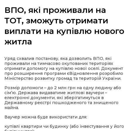
ВПО, які проживали на
ТОТ, зможуть отримати
виплати на купівлю нового
а
житла
газети
Уряд схвалив постанову, яка дозволить ВПО, які
ійна політика
проживали на тимчасово окупованих територіях
отримати допомогу на купівлю нової оселі. Документ
про розширення програми єВідновлення розробило
ійна місія
Міністерство розвитку громад та територій України.
Розмір допомоги – до 2 млн грн на одну людину або
ти
сім’ю. Держава видаватиме житлові ваучери –
електронні документи, які зберігатимуться в
Державному реєстрі пошкодженого та знищеного
майна.
Ваучер можна буде використати для:
купівлі квартири чи будинку (або інвестування у його