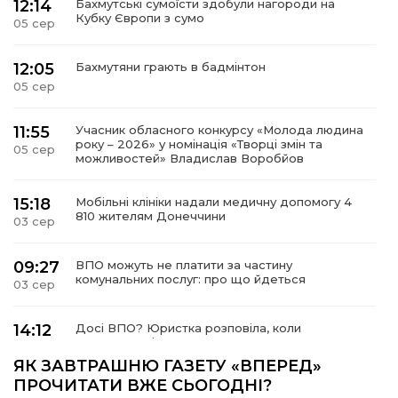
12:14
Бахмутські сумоїсти здобули нагороди на
Кубку Європи з сумо
05 сер
12:05
Бахмутяни грають в бадмінтон
05 сер
11:55
Учасник обласного конкурсу «Молода людина
року – 2026» у номінація «Творці змін та
05 сер
можливостей» Владислав Воробйов
15:18
Мобільні клініки надали медичну допомогу 4
810 жителям Донеччини
03 сер
09:27
ВПО можуть не платити за частину
комунальних послуг: про що йдеться
03 сер
14:12
Досі ВПО? Юристка розповіла, коли
переселенці втрачають виплати та статус
01 сер
внутрішньо переміщеної особи
ЯК ЗАВТРАШНЮ ГАЗЕТУ «ВПЕРЕД»
ПРОЧИТАТИ ВЖЕ СЬОГОДНІ?