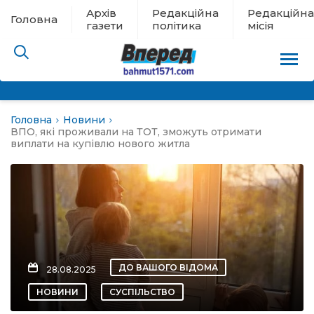
Архів
Редакційна
Редакційна
Головна
газети
політика
місія
Головна
Новини
пам’яті
ВПО, які проживали на ТОТ, зможуть отримати
виплати на купівлю нового житла
 в евакуації
льство
ні новини
ДО ВАШОГО ВІДОМА
28.08.2025
цина
НОВИНИ
СУСПІЛЬСТВО