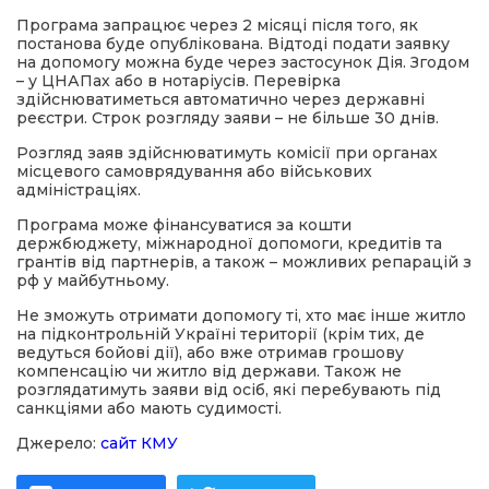
Програма запрацює через 2 місяці після того, як
постанова буде опублікована. Відтоді подати заявку
на допомогу можна буде через застосунок Дія. Згодом
– у ЦНАПах або в нотаріусів. Перевірка
здійснюватиметься автоматично через державні
реєстри. Строк розгляду заяви – не більше 30 днів.
Розгляд заяв здійснюватимуть комісії при органах
місцевого самоврядування або військових
адміністраціях.
Програма може фінансуватися за кошти
держбюджету, міжнародної допомоги, кредитів та
грантів від партнерів, а також – можливих репарацій з
рф у майбутньому.
Не зможуть отримати допомогу ті, хто має інше житло
на підконтрольній Україні території (крім тих, де
ведуться бойові дії), або вже отримав грошову
компенсацію чи житло від держави. Також не
розглядатимуть заяви від осіб, які перебувають під
санкціями або мають судимості.
Джерело:
сайт КМУ