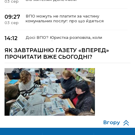
03 сер
09:27
ВПО можуть не платити за частину
комунальних послуг: про що йдеться
03 сер
14:12
Досі ВПО? Юристка розповіла, коли
переселенці втрачають виплати та статус
01 сер
внутрішньо переміщеної особи
ЯК ЗАВТРАШНЮ ГАЗЕТУ «ВПЕРЕД»
ПРОЧИТАТИ ВЖЕ СЬОГОДНІ?
14:04
Учасниця обласного конкурсу «Молода
людина року – 2026» у номінації «Пульс життя»
01 сер
Аліна Кулик
15:58
Літо в Жовтих Водах
31 лип
15:30
Бахмутяни відвідали Музей науки
Національного університету «Полтавська
31 лип
політехніка імені Юрія Кондратюка»
Вгору
15:24
Бахмутянка Ірина Денисенко бере участь у