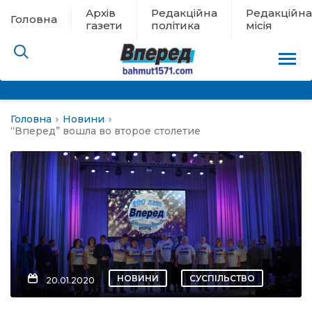
Архів
Редакційна
Редакційна
Головна
газети
політика
місія
Головна
Новини
пам’яті
“Вперед” вошла во второе столетие
 в евакуації
льство
ні новини
цина
НОВИНИ
СУСПІЛЬСТВО
20.01.2020