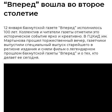
“Вперед” вошла во второе
столетие
а
12 января бахмутской газете “Вперед” исполнилось
100 лет. Коллектив и читатели газеты отметили это
историческое событие ярко и креативно. В ГЦКиД им.
газети
Мартынова прошел торжественный вечер, газетчики
выпустили специальный выпуск старейшего в
регионе издания и сняли фильм о легендарном
ійна політика
прошлом бахмутской газеты “Вперед” и о тех, кто
делает ее сегодня.
ійна місія
ти