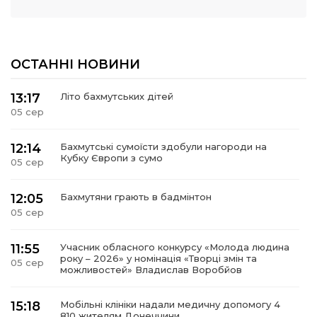
ОСТАННІ НОВИНИ
13:17
Літо бахмутських дітей
05 сер
12:14
Бахмутські сумоїсти здобули нагороди на
Кубку Європи з сумо
05 сер
12:05
Бахмутяни грають в бадмінтон
05 сер
11:55
Учасник обласного конкурсу «Молода людина
року – 2026» у номінація «Творці змін та
05 сер
можливостей» Владислав Воробйов
15:18
Мобільні клініки надали медичну допомогу 4
810 жителям Донеччини