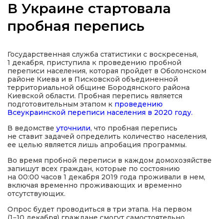
В Украине стартовала
пробная перепись
а
Государственная служба статистики с воскресенья,
1 декабря, приступила к проведению пробной
переписи населения, которая пройдет в Оболонском
газети
районе Киева и в Писковской объединенной
территориальной общине Бородянского района
Киевской области. Пробная перепись является
ійна політика
подготовительным этапом к
проведению
Всеукраинской переписи населения в 2020 году.
В ведомстве
уточнили
, что пробная перепись
ійна місія
не ставит задачей определить количество населения,
ее целью является лишь апробация программы.
ти
Во время пробной переписи в каждом домохозяйстве
запишут всех граждан, которые по состоянию
на 00:00 часов 1 декабря 2019 года проживали в нем,
включая временно проживающих и временно
отсутствующих.
Опрос будет проводиться в три этапа. На первом
(1−10 декабря) граждане смогут самостоятельно