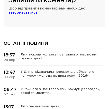
Залишити коментар
Щоб відправити коментар вам необхідно
авторизуватись
.
ОСТАННІ НОВИНИ
18:57
Літні яскраві колажі з повітряного пластиліну
руками дітей
08 сер
18:47
У Дніпрі відзначили переможців обласного
конкурсу «Молода людина року – 2026»
08 сер
08:47
У кожного з нас тепер свій Бахмут: у спогадах,
серці та молитвах
07 сер
13:17
Літо бахмутських дітей