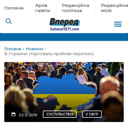
Архів
Редакційна
Редакційна
Головна
газети
політика
місія
Головна
Новини
пам’яті
В Украине стартовала пробная перепись
 в евакуації
льство
ні новини
цина
СУСПІЛЬСТВО
У СВІТІ
02.12.2019