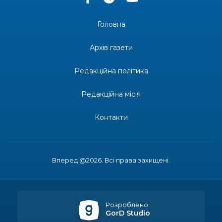
долучилися до проєкту «Радість у дитячих
30 лип
усмішках»
Головна
13:27
Інформація про фінансування матеріальної
допомоги мешканцям Бахмутської міської
30 лип
Архів газети
територіальної громади
Редакційна політика
14:37
«Дві музи» у Рівному: свято краси, мистецтва
та натхнення!
28 лип
Редакційна місія
14:31
Зустріч провідних спортсменів і тренерів
Донеччини
Контакти
28 лип
14:23
Одна з найяскравіших постатей Бахмута –
Борис Сергійович Вальх, видатний лікар,
28 лип
епідеміолог, зоолог
Вперед @2026. Всі права захищені.
13:19
Бахмутських медичних працівників привітали з
професійним святом
25 лип
Розроблено
GorD Studio
13:10
Літо, враження, творчість