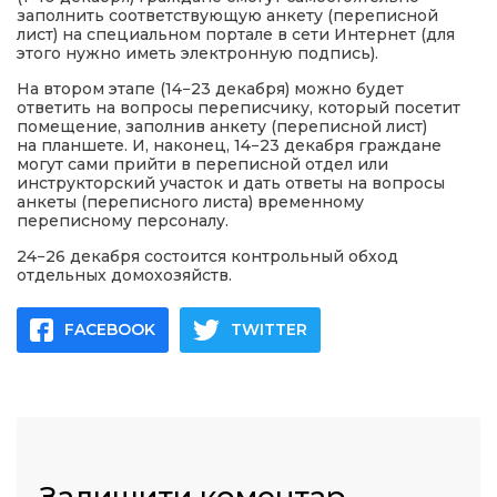
заполнить соответствующую анкету (переписной
лист) на специальном портале в сети Интернет (для
этого нужно иметь электронную подпись).
На втором этапе (14−23 декабря) можно будет
ответить на вопросы переписчику, который посетит
помещение, заполнив анкету (переписной лист)
на планшете. И, наконец, 14−23 декабря граждане
могут сами прийти в переписной отдел или
инструкторский участок и дать ответы на вопросы
анкеты (переписного листа) временному
переписному персоналу.
24−26 декабря состоится контрольный обход
отдельных домохозяйств.
FACEBOOK
TWITTER