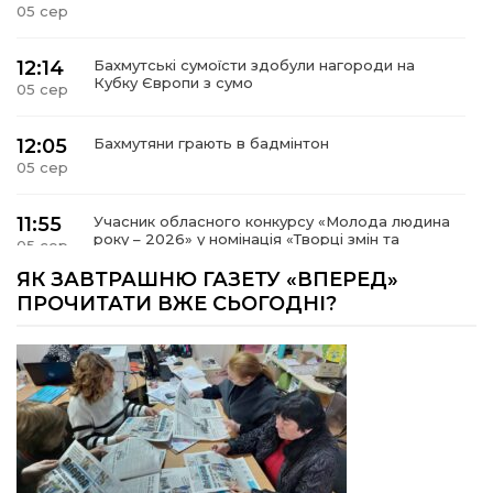
05 сер
12:14
Бахмутські сумоїсти здобули нагороди на
Кубку Європи з сумо
05 сер
12:05
Бахмутяни грають в бадмінтон
05 сер
11:55
Учасник обласного конкурсу «Молода людина
року – 2026» у номінація «Творці змін та
05 сер
можливостей» Владислав Воробйов
ЯК ЗАВТРАШНЮ ГАЗЕТУ «ВПЕРЕД»
ПРОЧИТАТИ ВЖЕ СЬОГОДНІ?
15:18
Мобільні клініки надали медичну допомогу 4
810 жителям Донеччини
03 сер
09:27
ВПО можуть не платити за частину
комунальних послуг: про що йдеться
03 сер
14:12
Досі ВПО? Юристка розповіла, коли
переселенці втрачають виплати та статус
01 сер