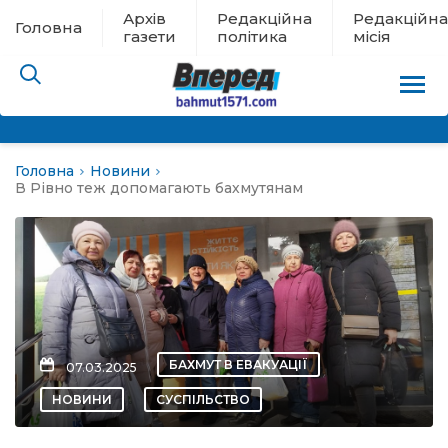
Архів
Редакційна
Редакційна
Головна
газети
політика
місія
Головна
Новини
пам’яті
В Рівно теж допомагають бахмутянам
 в евакуації
льство
ні новини
БАХМУТ В ЕВАКУАЦІЇ
07.03.2025
цина
НОВИНИ
СУСПІЛЬСТВО