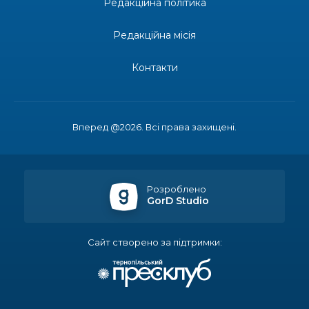
Редакційна політика
13:19
Бахмутських медичних працівників привітали з
професійним святом
25 лип
Редакційна місія
13:10
Літо, враження, творчість
Контакти
24 лип
14:38
Кабмін запровадив персональне фінансування
соцпослуг для ВПО: кошти надходитимуть на
23 лип
Вперед @2026. Всі права захищені.
спецрахунки
16:39
Іпотеку для ВПО спростили, але з одним
нюансом: деталі оновленої “єОселі”
22 лип
Розроблено
GorD Studio
16:34
Перемога бахмутян на фіналі Кубка України з
легкоатлетичних метань
22 лип
Сайт створено за підтримки:
14:44
Бахмутяни грали в парковий волейбол…
21 лип