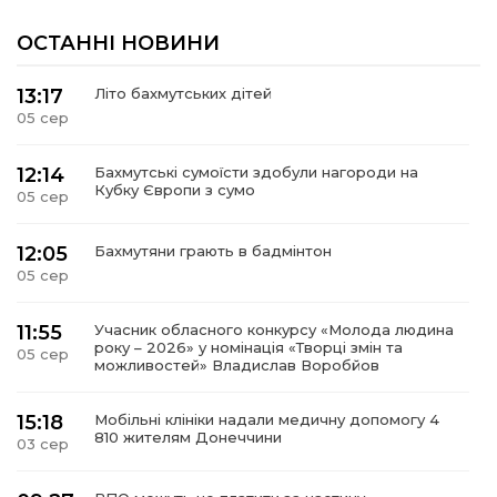
ОСТАННІ НОВИНИ
13:17
Літо бахмутських дітей
05 сер
12:14
Бахмутські сумоїсти здобули нагороди на
Кубку Європи з сумо
05 сер
12:05
Бахмутяни грають в бадмінтон
05 сер
11:55
Учасник обласного конкурсу «Молода людина
року – 2026» у номінація «Творці змін та
05 сер
можливостей» Владислав Воробйов
15:18
Мобільні клініки надали медичну допомогу 4
810 жителям Донеччини
03 сер