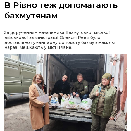
В Рівно теж допомагають
бахмутянам
а
За дорученням начальника Бахмутської міської
військової адміністрації Олексія Реви було
доставлено гуманітарну допомогу бахмутянам, які
газети
наразі мешкають у місті Рівне.
ійна політика
ійна місія
ти