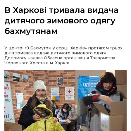
В Харкові тривала видача
дитячого зимового одягу
бахмутянам
а
газети
У центрі «З Бахмутом у серці. Харків» протягом трьох
днів тривала видача дитячого зимового одягу.
Допомогу надала Обласна організація Товариства
ійна політика
Червоного Хреста в м. Харків.
ійна місія
ти