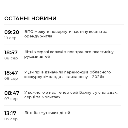
ОСТАННІ НОВИНИ
09:20
ВПО можуть повернути частину коштів за
оренду житла
10 сер
18:57
Літні яскраві колажі з повітряного пластиліну
руками дітей
08 сер
18:47
У Дніпрі відзначили переможців обласного
конкурсу «Молода людина року – 2026»
08 сер
08:47
У кожного з нас тепер свій Бахмут: у спогадах,
серці та молитвах
07 сер
13:17
Літо бахмутських дітей
05 сер