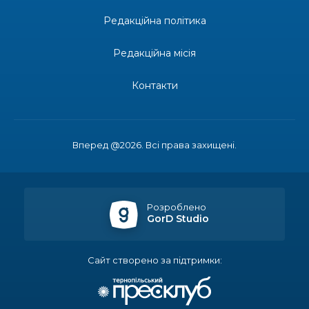
13:27
Інформація про фінансування матеріальної
Редакційна політика
допомоги мешканцям Бахмутської міської
30 лип
територіальної громади
Редакційна місія
14:37
«Дві музи» у Рівному: свято краси, мистецтва
та натхнення!
Контакти
28 лип
14:31
Зустріч провідних спортсменів і тренерів
Донеччини
28 лип
Вперед @2026. Всі права захищені.
14:23
Одна з найяскравіших постатей Бахмута –
Борис Сергійович Вальх, видатний лікар,
28 лип
епідеміолог, зоолог
Розроблено
GorD Studio
13:19
Бахмутських медичних працівників привітали з
професійним святом
25 лип
Сайт створено за підтримки:
13:10
Літо, враження, творчість
24 лип