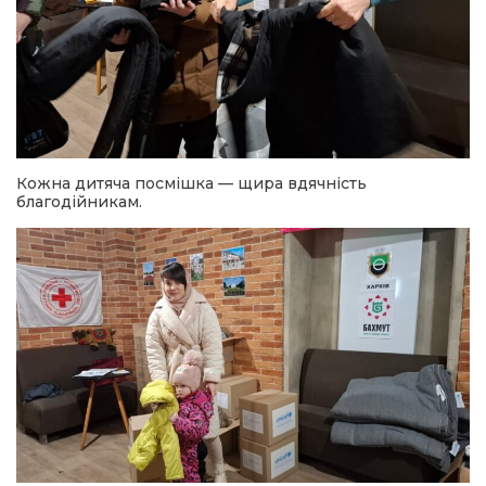
Кожна дитяча посмішка — щира вдячність
благодійникам.