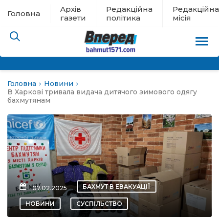
Архів
Редакційна
Редакційна
Головна
газети
політика
місія
Головна
Новини
пам’яті
В Харкові тривала видача дитячого зимового одягу
бахмутянам
 в евакуації
льство
ні новини
БАХМУТ В ЕВАКУАЦІЇ
07.02.2025
цина
НОВИНИ
СУСПІЛЬСТВО