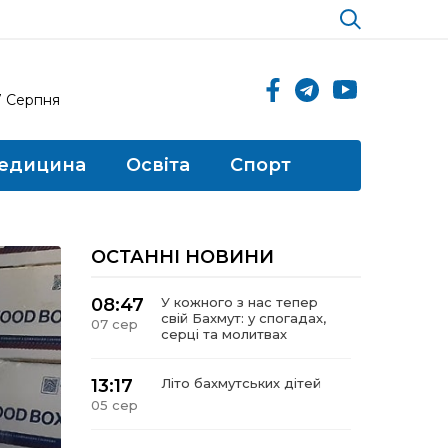
7 Серпня
едицина
Освіта
Спорт
ОСТАННІ НОВИНИ
08:47
У кожного з нас тепер
свій Бахмут: у спогадах,
07 сер
серці та молитвах
13:17
Літо бахмутських дітей
05 сер