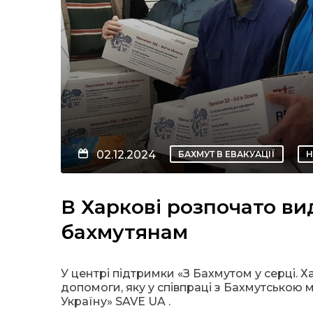
02.12.2024
БАХМУТ В ЕВАКУАЦІЇ
Н
В Харкові розпочато ви
бахмутянам
У центрі підтримки «З Бахмутом у серці. 
допомоги, яку у співпраці з Бахмутською
Україну» SAVE UA .