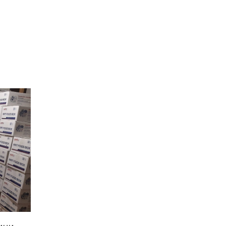
Денисенко бере участь у
31 лип
конкурсі «Молода
людина року – 2026»
13:40
“Серпневі свята” – Клуб з
народознавства
30 лип
“Народний календар”
13:33
Юні мешканці
Бахмутської громади у
30 лип
Харкові долучилися до
проєкту «Радість у
дитячих усмішках»
13:27
Інформація про
фінансування
30 лип
матеріальної допомоги
мешканцям Бахмутської
міської територіальної
громади
14:37
«Дві музи» у Рівному:
свято краси, мистецтва
28 лип
та натхнення!