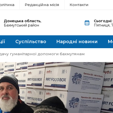
олітика
Редакційна місія
Контакти
Донецька область,
Сьогодні:
Бахмутський район
Пятниця, 
ції
Суспільство
Народні новини
М
идачу гуманітарної допомоги бахмутянам