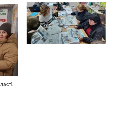
14:12
Досі ВПО? Юристка
розповіла, коли
01 сер
переселенці втрачають
виплати та статус
внутрішньо переміщеної
особи
14:04
Учасниця обласного
конкурсу «Молода
01 сер
людина року – 2026» у
номінації «Пульс життя»
Аліна Кулик
15:58
Літо в Жовтих Водах
31 лип
ласті.
15:30
Бахмутяни відвідали
Музей науки
31 лип
Національного
університету
«Полтавська політехніка
імені Юрія Кондратюка»
15:24
Бахмутянка Ірина