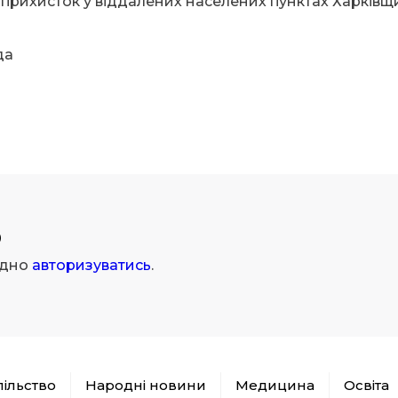
 прихисток у віддалених населених пунктах Харківщ
да
р
ідно
авторизуватись
.
пільство
Народні новини
Медицина
Освіта