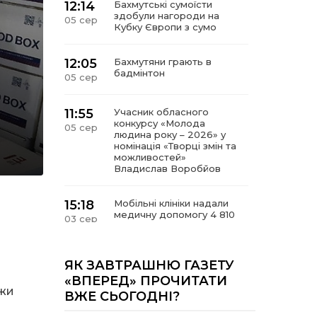
12:14
Бахмутські сумоїсти
здобули нагороди на
05 сер
Кубку Європи з сумо
12:05
Бахмутяни грають в
бадмінтон
05 сер
11:55
Учасник обласного
конкурсу «Молода
05 сер
людина року – 2026» у
номінація «Творці змін та
можливостей»
Владислав Воробйов
15:18
Мобільні клініки надали
медичну допомогу 4 810
03 сер
жителям Донеччини
09:27
ВПО можуть не платити
ЯК ЗАВТРАШНЮ ГАЗЕТУ
за частину комунальних
03 сер
«ВПЕРЕД» ПРОЧИТАТИ
послуг: про що йдеться
ежи
ВЖЕ СЬОГОДНІ?