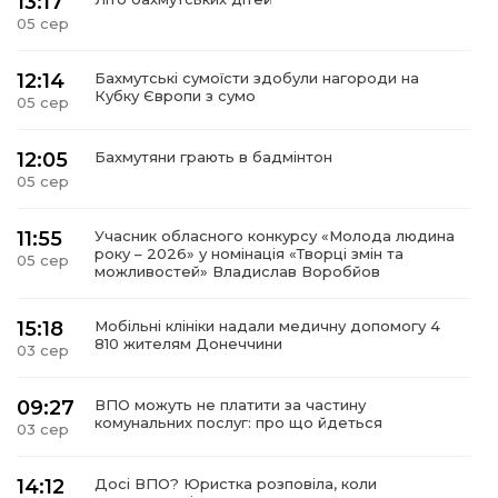
13:17
05 сер
12:14
Бахмутські сумоїсти здобули нагороди на
Кубку Європи з сумо
05 сер
12:05
Бахмутяни грають в бадмінтон
05 сер
11:55
Учасник обласного конкурсу «Молода людина
року – 2026» у номінація «Творці змін та
05 сер
можливостей» Владислав Воробйов
15:18
Мобільні клініки надали медичну допомогу 4
810 жителям Донеччини
03 сер
09:27
ВПО можуть не платити за частину
комунальних послуг: про що йдеться
03 сер
14:12
Досі ВПО? Юристка розповіла, коли