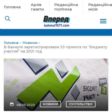
Архів
Редакційна
Редакційна
Головна
газети
політика
місія
Головна
Новини
пам’яті
В Бахмуте зарегистрировали 33 проекта по “Бюджету
участия” на 2021 год
 в евакуації
льство
ні новини
цина
НОВИНИ
СУСПІЛЬСТВО
08.09.2020