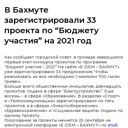
В Бахмуте
зарегистрировали 33
проекта по “Бюджету
а
участия” на 2021 год
газети
Как сообщает городской совет, в громаде завершился
ійна політика
первый этап конкурса проектов по программе
“Бюджет участия – 2021”.На сайте «Е-DEM – БАХМУТ»
уже зарегистрировано 33 предложения. Чтобы
ійна місія
реализовать их все необходимо 1 миллион 700 тысяч
гривен.
Больше всего общественных инициатив, двенадцать
ти
проектов, подано в сфере “Благоустройство”. Еще
восемь – в сфере «Образование», В разделах «Спорт»
и «Телекоммуникации» зарегистрировано по пять
проектов, а в сферах «Энергосбережение»,
«Здравоохранение» и «Социальная защита» подано по
одному проекту.
Голосование за проекты начнется 25 сентября на
электронной платформе «Е-DEM – БАХМУТ» по
этой