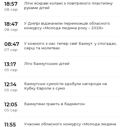
18:57
Літні яскраві колажі з повітряного пластиліну
руками дітей
08 сер
18:47
У Дніпрі відзначили переможців обласного
конкурсу «Молода людина року – 2026»
08 сер
08:47
У кожного з нас тепер свій Бахмут: у спогадах,
серці та молитвах
07 сер
13:17
Літо бахмутських дітей
05 сер
12:14
Бахмутські сумоїсти здобули нагороди на
Кубку Європи з сумо
05 сер
12:05
Бахмутяни грають в бадмінтон
05 сер
11:55
Учасник обласного конкурсу «Молода людина