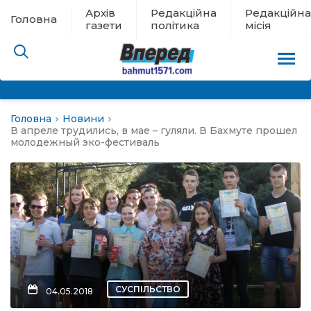
Архів
Редакційна
Редакційна
Головна
газети
політика
місія
Головна
Новини
пам’яті
В апреле трудились, в мае – гуляли. В Бахмуте прошел
молодежный эко-фестиваль
 в евакуації
льство
ні новини
цина
СУСПІЛЬСТВО
04.05.2018