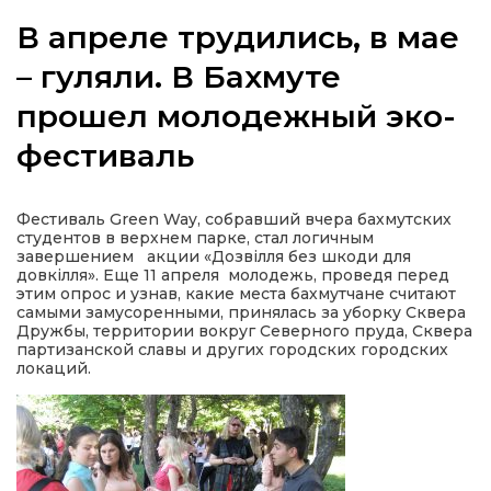
В апреле трудились, в мае
– гуляли. В Бахмуте
прошел молодежный эко-
а
фестиваль
газети
Фестиваль Green Way, собравший вчера бахмутских
ійна політика
студентов в верхнем парке, стал логичным
завершением акции «Дозвілля без шкоди для
довкілля». Еще 11 апреля молодежь, проведя перед
ійна місія
этим опрос и узнав, какие места бахмутчане считают
самыми замусоренными, принялась за уборку Сквера
Дружбы, территории вокруг Северного пруда, Сквера
ти
партизанской славы и других городских городских
локаций.