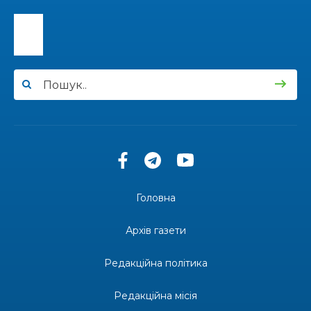
15:30
Національного університету «Полтавська
31 лип
політехніка імені Юрія Кондратюка»
15:24
Бахмутянка Ірина Денисенко бере участь у
конкурсі «Молода людина року – 2026»
31 лип
13:40
“Серпневі свята” – Клуб з народознавства
“Народний календар”
30 лип
13:33
Юні мешканці Бахмутської громади у Харкові
долучилися до проєкту «Радість у дитячих
30 лип
усмішках»
Головна
13:27
Інформація про фінансування матеріальної
допомоги мешканцям Бахмутської міської
30 лип
Архів газети
територіальної громади
Редакційна політика
14:37
«Дві музи» у Рівному: свято краси, мистецтва
та натхнення!
28 лип
Редакційна місія