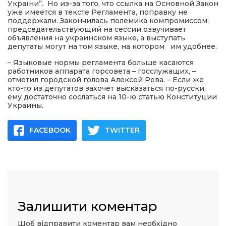
України”. Но из-за того, что ссылка на Основной Закон
уже имеется в тексте Регламента, поправку не
поддержали. Закончилась полемика компромиссом:
председательствующий на сессии озвучивает
объявления на украинском языке, а выступать
депутаты могут на том языке, на котором им удобнее.
– Языковые нормы регламента больше касаются
работников аппарата горсовета – госслужащих, –
отметил городской голова Алексей Рева. – Если же
кто-то из депутатов захочет высказаться по-русски,
ему достаточно сослаться на 10-ю статью Конституции
Украины.
FACEBOOK
TWITTER
Залишити коментар
Щоб відправити коментар вам необхідно