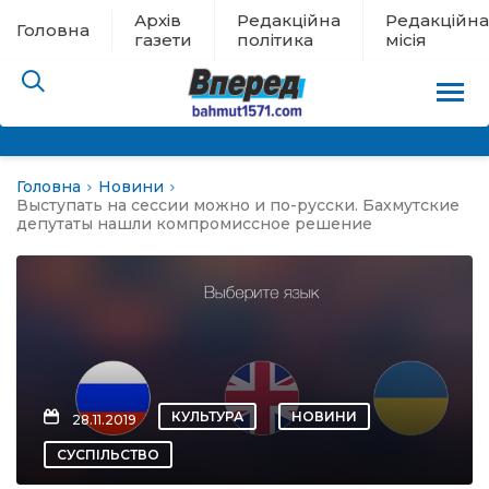
Архів
Редакційна
Редакційна
Головна
газети
політика
місія
Головна
Новини
пам’яті
Выступать на сессии можно и по-русски. Бахмутские
депутаты нашли компромиссное решение
 в евакуації
льство
ні новини
КУЛЬТУРА
НОВИНИ
28.11.2019
цина
СУСПІЛЬСТВО