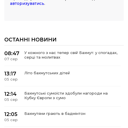
авторизуватись
.
ОСТАННІ НОВИНИ
08:47
У кожного з нас тепер свій Бахмут: у спогадах,
серці та молитвах
07 сер
13:17
Літо бахмутських дітей
05 сер
12:14
Бахмутські сумоїсти здобули нагороди на
Кубку Європи з сумо
05 сер
12:05
Бахмутяни грають в бадмінтон
05 сер