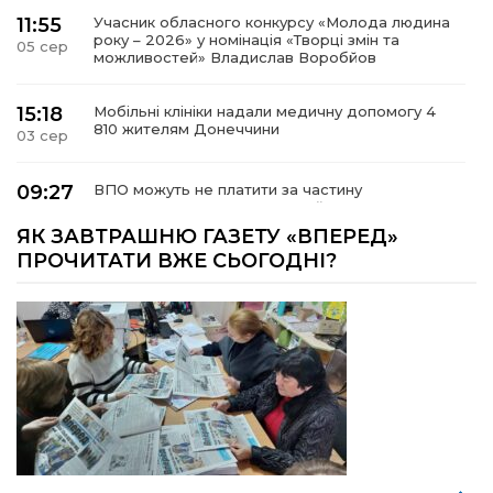
11:55
Учасник обласного конкурсу «Молода людина
року – 2026» у номінація «Творці змін та
05 сер
можливостей» Владислав Воробйов
15:18
Мобільні клініки надали медичну допомогу 4
810 жителям Донеччини
03 сер
09:27
ВПО можуть не платити за частину
комунальних послуг: про що йдеться
03 сер
ЯК ЗАВТРАШНЮ ГАЗЕТУ «ВПЕРЕД»
ПРОЧИТАТИ ВЖЕ СЬОГОДНІ?
14:12
Досі ВПО? Юристка розповіла, коли
переселенці втрачають виплати та статус
01 сер
внутрішньо переміщеної особи
14:04
Учасниця обласного конкурсу «Молода
людина року – 2026» у номінації «Пульс життя»
01 сер
Аліна Кулик
15:58
Літо в Жовтих Водах
31 лип