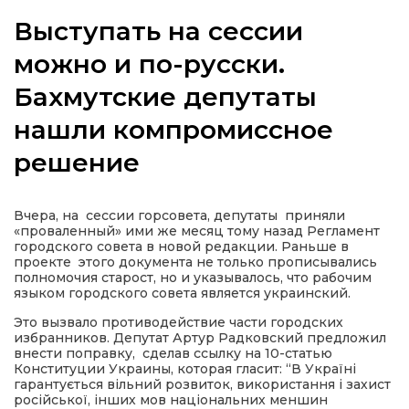
Выступать на сессии
можно и по-русски.
Бахмутские депутаты
а
нашли компромиссное
газети
решение
ійна політика
Вчера, на сессии горсовета, депутаты приняли
«проваленный» ими же месяц тому назад Регламент
ійна місія
городского совета в новой редакции. Раньше в
проекте этого документа не только прописывались
полномочия старост, но и указывалось, что рабочим
ти
языком городского совета является украинский.
Это вызвало противодействие части городских
избранников. Депутат Артур Радковский предложил
внести поправку, сделав ссылку на 10-статью
Конституции Украины, которая гласит: “В Україні
гарантується вільний розвиток, використання і захист
російської, інших мов національних меншин