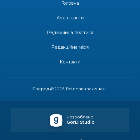
Головна
14:31
Зустріч провідних спортсменів і тренерів
Донеччини
Архів газети
28 лип
Редакційна політика
14:23
Одна з найяскравіших постатей Бахмута –
Борис Сергійович Вальх, видатний лікар,
28 лип
епідеміолог, зоолог
Редакційна місія
13:19
Бахмутських медичних працівників привітали з
Контакти
професійним святом
25 лип
13:10
Літо, враження, творчість
24 лип
Вперед @2026. Всі права захищені.
14:38
Кабмін запровадив персональне фінансування
соцпослуг для ВПО: кошти надходитимуть на
23 лип
спецрахунки
Розроблено
GorD Studio
16:39
Іпотеку для ВПО спростили, але з одним
нюансом: деталі оновленої “єОселі”
22 лип